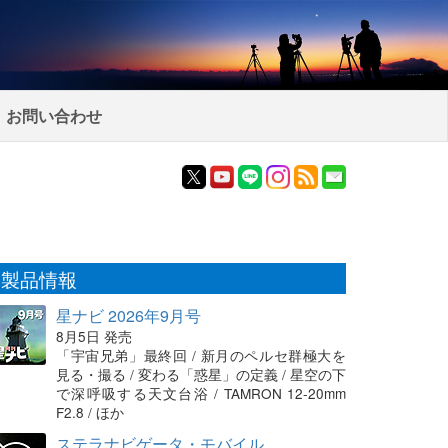
お問い合わせ
製品情報
星ナビ 2026年9月号
8月5日 発売
「宇宙兄弟」最終回 / 新月のペルセ群極大を
見る・撮る / 変わる「惑星」の定義 / 星空の下
で深呼吸する天文台浴 / TAMRON 12-20mm
F2.8 / ほか
ステラナビゲータ・モバイル