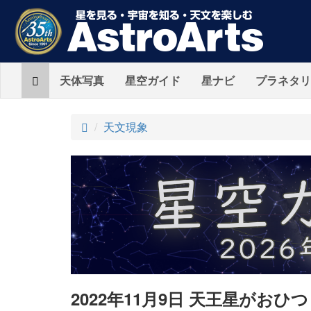
Home
天体写真
星空ガイド
星ナビ
プラネタリ
ト
天文現象
ッ
プ
2022年11月9日 天王星がおひ