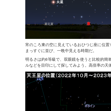
宵のころ東の空に見えているおひつじ座に位置す
まっすぐに並び、一晩中見える時期だ。
明るさは約6等級で、双眼鏡を使うと比較的簡
ルなどを目印にして探してみよう。高倍率の天