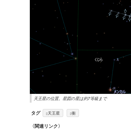
天王星の位置。星図の星は約7等級まで
タグ
天王星
衝
〈関連リンク〉