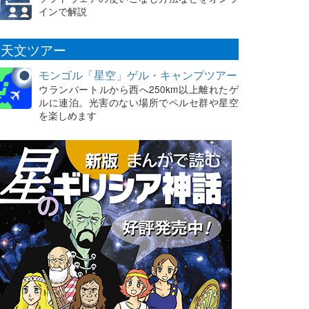
インで解説
天文ツアー
モンゴル「星空」ゲル・キャンプツアー
ウランバートルから西へ250km以上離れたゲ
ルに連泊。光害のない場所でペルセ群や星空
を楽しめます