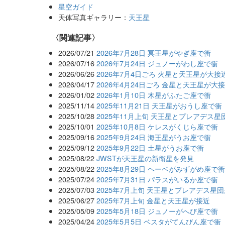
星空ガイド
天体写真ギャラリー：
天王星
関連記事
2026/07/21
2026年7月28日 冥王星がやぎ座で衝
2026/07/16
2026年7月24日 ジュノーがわし座で衝
2026/06/26
2026年7月4日ごろ 火星と天王星が大接
2026/04/17
2026年4月24日ごろ 金星と天王星が
2026/01/02
2026年1月10日 木星がふたご座で衝
2025/11/14
2025年11月21日 天王星がおうし座で衝
2025/10/28
2025年11月上旬 天王星とプレアデス星
2025/10/01
2025年10月8日 ケレスがくじら座で衝
2025/09/16
2025年9月24日 海王星がうお座で衝
2025/09/12
2025年9月22日 土星がうお座で衝
2025/08/22
JWSTが天王星の新衛星を発見
2025/08/22
2025年8月29日 ヘーベがみずがめ座で
2025/07/24
2025年7月31日 パラスがいるか座で衝
2025/07/03
2025年7月上旬 天王星とプレアデス星
2025/06/27
2025年7月上旬 金星と天王星が接近
2025/05/09
2025年5月18日 ジュノーがへび座で衝
2025/04/24
2025年5月5日 ベスタがてんびん座で衝