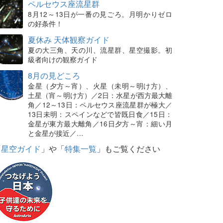
ペルセウス座流星群
8月12～13日が一番の見ごろ。月明かりゼロ
の好条件！
夏休み 天体観察ガイド
夏の大三角、天の川、流星群、星空撮影。初
級者向けの観察ガイド
8月の見どころ
金星（夕方～宵）、火星（未明～明け方）、
土星（宵～明け方）／2日：水星が西方最大離
角／12～13日：ペルセウス座流星群が極大／
13日未明：スペインなどで皆既日食／15日：
金星が東方最大離角／16日夕方～宵：細い月
と金星が接近／…
「
星空ガイド
」や「
特集一覧
」もご覧ください