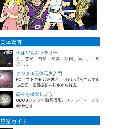
天体写真
天体写真ギャラリー
月、惑星、彗星、星雲・星団、天の川、星
景、…
デジタル天体写真入門
PCソフトで撮影＆処理。明るい場所でもでき
る星雲・星団撮影を初歩から解説
惑星を撮影しよう
CMOSカメラで動画撮影、ステライメージで
画像処理
星空ガイド