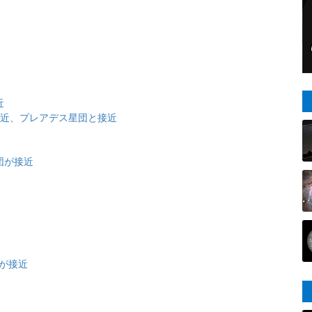
近
大接近、プレアデス星団と接近
団が接近
衝
団が接近