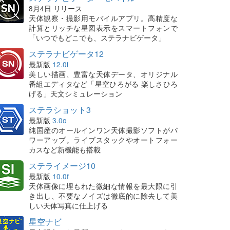
8月4日 リリース
天体観察・撮影用モバイルアプリ。高精度な
計算とリッチな星図表示をスマートフォンで
「いつでもどこでも、ステラナビゲータ」
ステラナビゲータ12
最新版
12.0i
美しい描画、豊富な天体データ、オリジナル
番組エディタなど「星空ひろがる 楽しさひろ
げる」天文シミュレーション
ステラショット3
最新版
3.0o
純国産のオールインワン天体撮影ソフトがパ
ワーアップ。ライブスタックやオートフォー
カスなど新機能も搭載
ステライメージ10
最新版
10.0f
天体画像に埋もれた微細な情報を最大限に引
き出し、不要なノイズは徹底的に除去して美
しい天体写真に仕上げる
星空ナビ