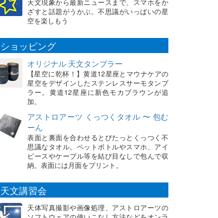
天文現象から最新ニュースまで、スマホをか
ざすと話題がうかぶ。不思議がいっぱいの星
空を楽しもう
ショッピング
オリジナル 天文タンブラー
【星空に乾杯！】黄道12星座とマウナケアの
星空をデザインしたステンレスサーモタンブ
ラー。黄道12星座に新色モカブラウンが追
加。
アストロアーツ くっつくタオル 〜 包む
ーん
表面と裏面を合わせるとぴたっとくっつく不
思議なタオル。ペットボトルやスマホ、アイ
ピースやケーブル等を結び目なしで包んで収
納。表面には月面をプリント。
天文講習会
天体写真撮影や画像処理、アストロアーツの
ソフトウェアの使いこなし方法などをオンラ