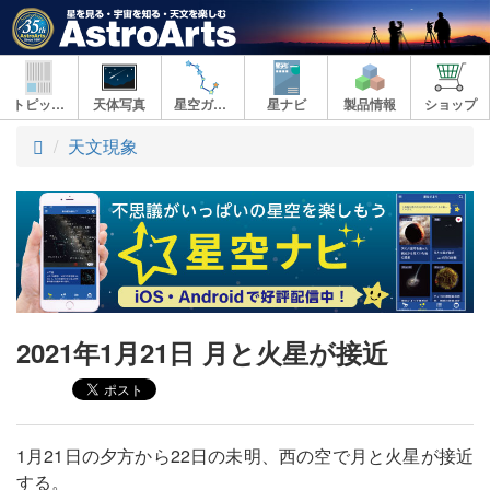
トピックス
天体写真
星空ガイド
星ナビ
製品情報
ショップ
ト
天文現象
ッ
プ
2021年1月21日 月と火星が接近
1月21日の夕方から22日の未明、西の空で月と火星が接近
する。