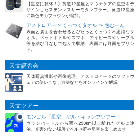
【星空に乾杯！】黄道12星座とマウナケアの星空をデ
ザインしたステンレスサーモタンブラー。黄道12星座
に新色モカブラウンが追加。
アストロアーツ くっつくタオル 〜 包むーん
表面と裏面を合わせるとぴたっとくっつく不思議なタ
オル。ペットボトルやスマホ、アイピースやケーブル
等を結び目なしで包んで収納。表面には月面をプリン
ト。
天文講習会
天体写真撮影や画像処理、アストロアーツのソフトウ
ェアの使いこなし方法などをオンラインで解説
天文ツアー
モンゴル「星空」ゲル・キャンプツアー
ウランバートルから西へ250km以上離れたゲルに連
泊。光害のない場所でペルセ群や星空を楽しめます