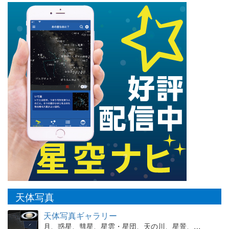
天体写真
天体写真ギャラリー
月、惑星、彗星、星雲・星団、天の川、星景、…