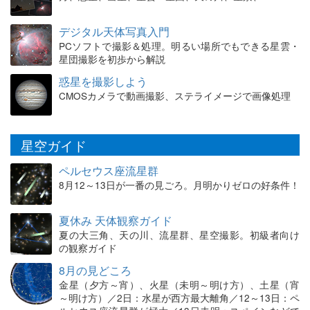
デジタル天体写真入門
PCソフトで撮影＆処理。明るい場所でもできる星雲・
星団撮影を初歩から解説
惑星を撮影しよう
CMOSカメラで動画撮影、ステライメージで画像処理
星空ガイド
ペルセウス座流星群
8月12～13日が一番の見ごろ。月明かりゼロの好条件！
夏休み 天体観察ガイド
夏の大三角、天の川、流星群、星空撮影。初級者向け
の観察ガイド
8月の見どころ
金星（夕方～宵）、火星（未明～明け方）、土星（宵
～明け方）／2日：水星が西方最大離角／12～13日：ペ