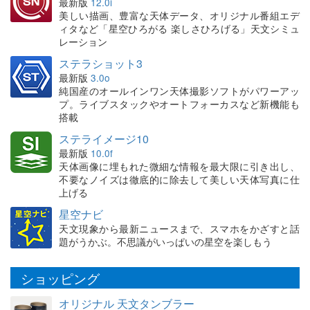
最新版
12.0i
美しい描画、豊富な天体データ、オリジナル番組エデ
ィタなど「星空ひろがる 楽しさひろげる」天文シミュ
レーション
ステラショット3
最新版
3.0o
純国産のオールインワン天体撮影ソフトがパワーアッ
プ。ライブスタックやオートフォーカスなど新機能も
搭載
ステライメージ10
最新版
10.0f
天体画像に埋もれた微細な情報を最大限に引き出し、
不要なノイズは徹底的に除去して美しい天体写真に仕
上げる
星空ナビ
天文現象から最新ニュースまで、スマホをかざすと話
題がうかぶ。不思議がいっぱいの星空を楽しもう
ショッピング
オリジナル 天文タンブラー