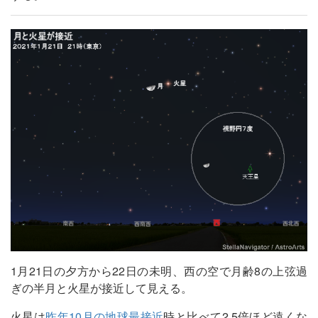
1月21日の夕方から22日の未明、西の空で月齢8の上弦過
ぎの半月と火星が接近して見える。
火星は
昨年10月の地球最接近
時と比べて2.5倍ほど遠くな