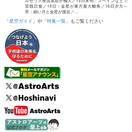
ルセウス座流星群が極大／13日未明：スペインなどで
皆既日食／15日：金星が東方最大離角／16日夕方～
宵：細い月と金星が接近／…
「
星空ガイド
」や「
特集一覧
」もご覧ください