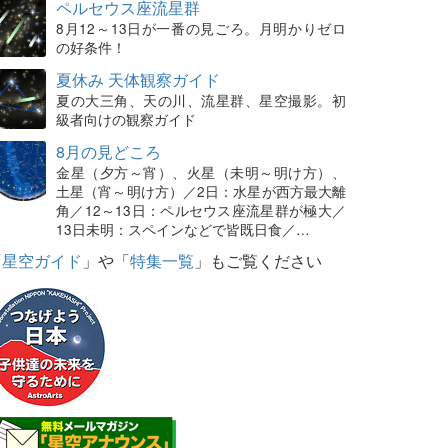
ペルセウス座流星群
8月12～13日が一番の見ごろ。月明かりゼロ
の好条件！
夏休み 天体観察ガイド
夏の大三角、天の川、流星群、星空撮影。初
級者向けの観察ガイド
8月の見どころ
金星（夕方～宵）、火星（未明～明け方）、
土星（宵～明け方）／2日：水星が西方最大離
角／12～13日：ペルセウス座流星群が極大／
13日未明：スペインなどで皆既日食／…
「
星空ガイド
」や「
特集一覧
」もご覧ください