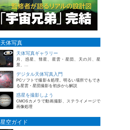
天体写真
天体写真ギャラリー
月、惑星、彗星、星雲・星団、天の川、星
景、…
デジタル天体写真入門
PCソフトで撮影＆処理。明るい場所でもでき
る星雲・星団撮影を初歩から解説
惑星を撮影しよう
CMOSカメラで動画撮影、ステライメージで
画像処理
星空ガイド