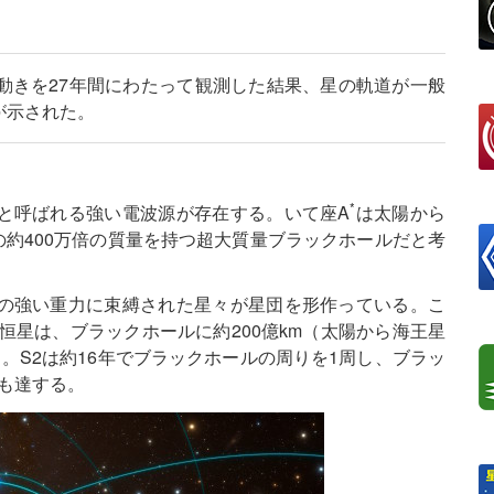
動きを27年間にわたって観測した結果、星の軌道が一般
が示された。
*
と呼ばれる強い電波源が存在する。いて座A
は太陽から
の約400万倍の質量を持つ超大質量ブラックホールだと考
の強い重力に束縛された星々が星団を形作っている。こ
恒星は、ブラックホールに約200億km（太陽から海王星
。S2は約16年でブラックホールの周りを1周し、ブラッ
も達する。