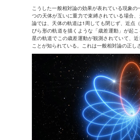
こうした一般相対論の効果が表れている現象の
つの天体が互いに重力で束縛されている場合、
論では、天体の軌道は1周しても閉じず、近点
びら形の軌道を描くような「歳差運動」が起こ
星の軌道でこの歳差運動が観測されていて、近
ことが知られている。これは一般相対論の正し