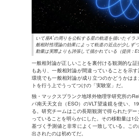
*
いて座A
の周りを公転する星の軌道を描いたイラ
般相対性理論の効果によって軌道の近点が少しず
動量は実際よりも誇張して描かれている（提供：ESO/L.
一般相対論が正しいことを裏付ける観測的な証拠
もあり、一般相対論が間違っていることを示す
環境でも一般相対論が成り立つのかどうかはま
トを行う上でうってつけの「実験室」だ。
独・マックスプランク地球外物理学研究所のRein
パ南天天文台（ESO）のVLT望遠鏡を使い、1
る。研究チームはこの長期観測で得られたデー
っていることを明らかにした。その移動量は1公
基づく予測値と非常によく一致している。この
出されたのは初めてだ。