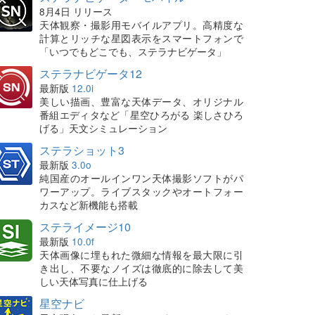
8月4日 リリース
天体観察・撮影用モバイルアプリ。高精度な
計算とリッチな星図表示をスマートフォンで
「いつでもどこでも、ステラナビゲータ」
ステラナビゲータ12
最新版
12.0i
美しい描画、豊富な天体データ、オリジナル
番組エディタなど「星空ひろがる 楽しさひろ
げる」天文シミュレーション
ステラショット3
最新版
3.0o
純国産のオールインワン天体撮影ソフトがパ
ワーアップ。ライブスタックやオートフォー
カスなど新機能も搭載
ステライメージ10
最新版
10.0f
天体画像に埋もれた微細な情報を最大限に引
き出し、不要なノイズは徹底的に除去して美
しい天体写真に仕上げる
星空ナビ