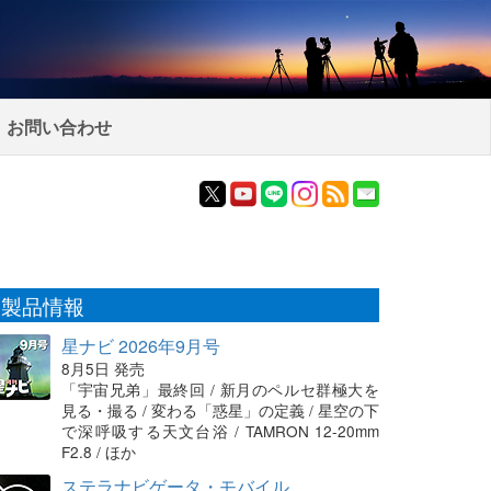
お問い合わせ
製品情報
星ナビ 2026年9月号
8月5日 発売
「宇宙兄弟」最終回 / 新月のペルセ群極大を
見る・撮る / 変わる「惑星」の定義 / 星空の下
で深呼吸する天文台浴 / TAMRON 12-20mm
F2.8 / ほか
ステラナビゲータ・モバイル