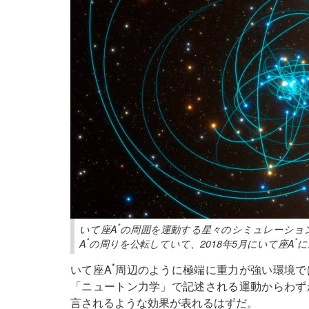
*
いて座A
の周囲を運動する星々のシミュレーション
*
*
A
の周りを公転していて、2018年5月にいて座A
に
*
いて座A
周辺のように極端に重力が強い環境で
「ニュートン力学」で記述される運動からわず
言されるような効果が表れるはずだ。