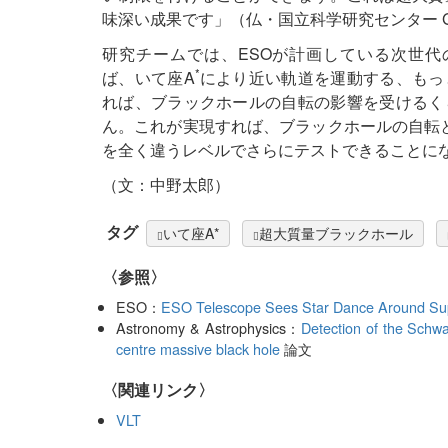
味深い成果です」（仏・国立科学研究センター Guy Per
研究チームでは、ESOが計画している次世代の大型望遠鏡
*
ば、いて座A
により近い軌道を運動する、もっ
れば、ブラックホールの自転の影響を受けるく
ん。これが実現すれば、ブラックホールの自転
を全く違うレベルでさらにテストできることになります
（文：中野太郎）
タグ
いて座A*
超大質量ブラックホール
〈参照〉
ESO：
ESO Telescope Sees Star Dance Around Supe
Astronomy & Astrophysics：
Detection of the Schwar
centre massive black hole
論文
〈関連リンク〉
VLT