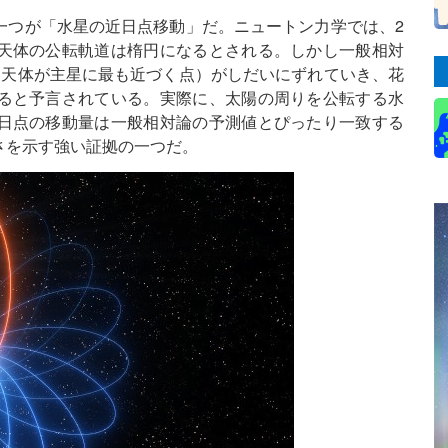
一つが「水星の近日点移動」だ。ニュートン力学では、2
天体の公転軌道は楕円になるとされる。しかし一般相対
（天体が主星に最も近づく点）がしだいにずれていき、花
ると予言されている。実際に、太陽の周りを公転する水
日点の移動量は一般相対論の予測値とぴったり一致する
さを示す強い証拠の一つだ。