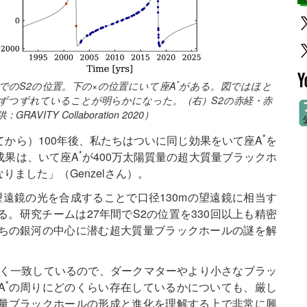
*
までのS2の位置。下の×の位置にいて座A
がある。図ではほと
角ずつずれていることが明らかになった。（右）S2の赤経・赤
Y Collaboration 2020）
*
から）100年後、私たちはついに同じ効果をいて座A
を
*
成果は、いて座A
が400万太陽質量の超大質量ブラックホ
ました」（Genzelさん）。
の望遠鏡の光を合成することで口径130mの望遠鏡に相当す
。研究チームは27年間でS2の位置を330回以上も精密
ちの銀河の中心に潜む超大質量ブラックホールの謎を解
よく一致しているので、ダークマターやより小さなブラッ
*
A
の周りにどのくらい存在しているかについても、厳し
量ブラックホールの形成と進化を理解する上で非常に興