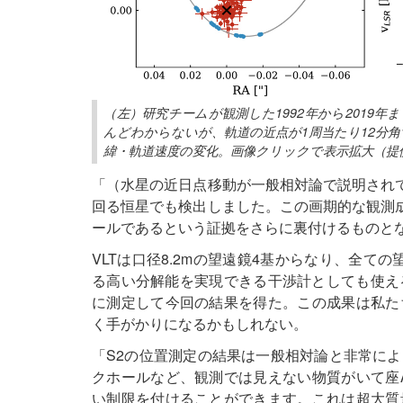
（左）研究チームが観測した1992年から2019年
んどわからないが、軌道の近点が1周当たり12分
緯・軌道速度の変化。画像クリックで表示拡大（提供：GRAVIT
「（水星の近日点移動が一般相対論で説明されて
回る恒星でも検出しました。この画期的な観測
ールであるという証拠をさらに裏付けるものとなり
VLTは口径8.2mの望遠鏡4基からなり、全て
る高い分解能を実現できる干渉計としても使える
に測定して今回の結果を得た。この成果は私た
く手がかりになるかもしれない。
「S2の位置測定の結果は一般相対論と非常に
クホールなど、観測では見えない物質がいて座
い制限を付けることができます。これは超大質