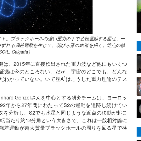
スト。ブラックホールの強い重力の下で公転運動する星は、一
つずれる歳差運動を生じて、花びら形の軌道を描く。近点の移
 Calçada）
は、2015年に直接検出された重力波など他にもいくつ
証拠は今のところない。だが、宇宙のどこでも、どんな
*
だわかっていない。いて座A
はこうした重力理論のテス
hard Genzelさんを中心とする研究チームは、ヨーロッ
992年から27年間にわたってS2の運動を追跡し続けてい
タを分析し、S2でも水星と同じような近点の移動が起こ
転当たり約12分角という大きさで、これは一般相対論に
歳差運動が超大質量ブラックホールの周りを回る星で検