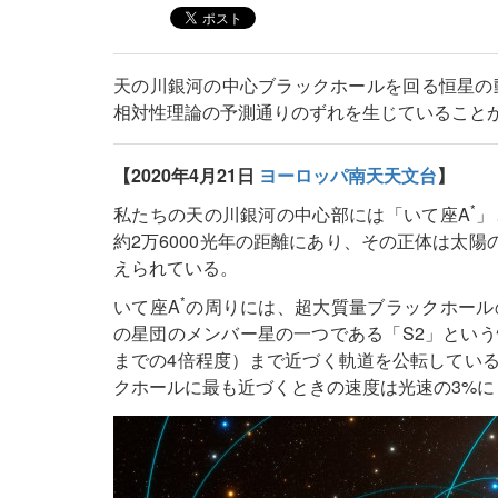
天の川銀河の中心ブラックホールを回る恒星の
相対性理論の予測通りのずれを生じていること
【2020年4月21日
ヨーロッパ南天天文台
】
*
私たちの天の川銀河の中心部には「いて座A
」
約2万6000光年の距離にあり、その正体は太陽
えられている。
*
いて座A
の周りには、超大質量ブラックホール
の星団のメンバー星の一つである「S2」という
までの4倍程度）まで近づく軌道を公転している
クホールに最も近づくときの速度は光速の3%に