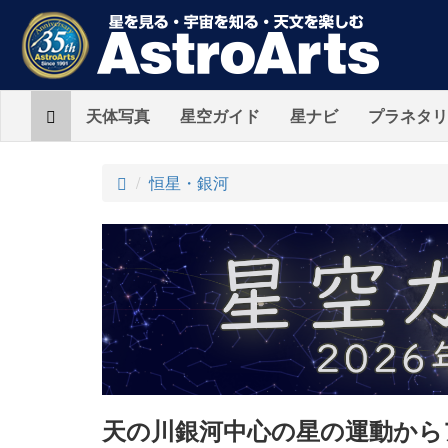
Home
天体写真
星空ガイド
星ナビ
プラネタリ
ト
恒星・銀河
ッ
プ
天の川銀河中心の星の運動から