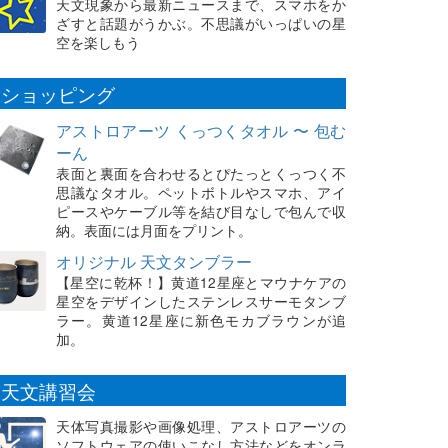
天文現象から最新ニュースまで、スマホをか
ざすと話題がうかぶ。不思議がいっぱいの星
空を楽しもう
ショッピング
アストロアーツ くっつくタオル 〜 包む
ーん
表面と裏面を合わせるとぴたっとくっつく不
思議なタオル。ペットボトルやスマホ、アイ
ピースやケーブル等を結び目なしで包んで収
納。表面には月面をプリント。
オリジナル 天文タンブラー
【星空に乾杯！】黄道12星座とマウナケアの
星空をデザインしたステンレスサーモタンブ
ラー。黄道12星座に新色モカブラウンが追
加。
天文講習会
天体写真撮影や画像処理、アストロアーツの
ソフトウェアの使いこなし方法などをオンラ