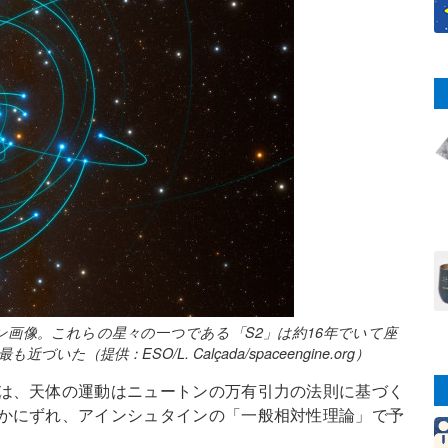
画像。これらの星々の一つである「S2」は約16年でいて座
最も近づいた（提供：ESO/L. Calçada/spaceengine.org）
は、天体の運動はニュートンの万有引力の法則に基づく
かにずれ、アインシュタインの「一般相対性理論」で予