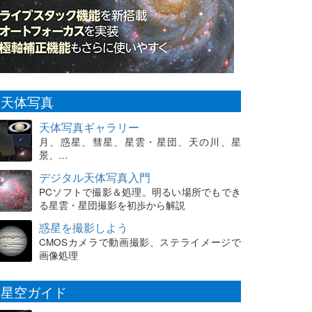
天体写真
天体写真ギャラリー
月、惑星、彗星、星雲・星団、天の川、星
景、…
デジタル天体写真入門
PCソフトで撮影＆処理。明るい場所でもでき
る星雲・星団撮影を初歩から解説
惑星を撮影しよう
CMOSカメラで動画撮影、ステライメージで
画像処理
星空ガイド