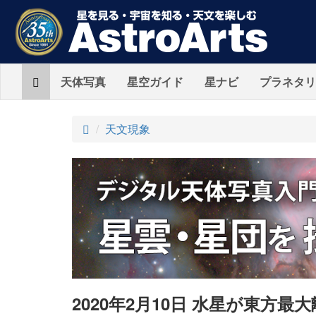
Home
天体写真
星空ガイド
星ナビ
プラネタリ
ト
天文現象
ッ
プ
2020年2月10日 水星が東方最