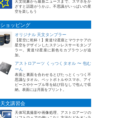
天文現象から最新ニュースまで、スマホをか
ざすと話題がうかぶ。不思議がいっぱいの星
空を楽しもう
ショッピング
オリジナル 天文タンブラー
【星空に乾杯！】黄道12星座とマウナケアの
星空をデザインしたステンレスサーモタンブ
ラー。黄道12星座に新色モカブラウンが追
加。
アストロアーツ くっつくタオル 〜 包む
ーん
表面と裏面を合わせるとぴたっとくっつく不
思議なタオル。ペットボトルやスマホ、アイ
ピースやケーブル等を結び目なしで包んで収
納。表面には月面をプリント。
天文講習会
天体写真撮影や画像処理、アストロアーツの
ソフトウェアの使いこなし方法などをオンラ