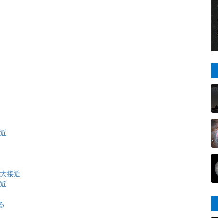
近
接近
が大接近
接近
る