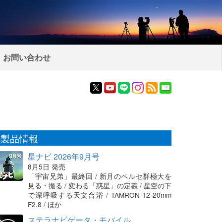
お問い合わせ
製品情報
星ナビ 2026年9月号
8月5日 発売
「宇宙兄弟」最終回 / 新月のペルセ群極大を
見る・撮る / 変わる「惑星」の定義 / 星空の下
で深呼吸する天文台浴 / TAMRON 12-20mm
F2.8 / ほか
ステラナビゲータ・モバイル