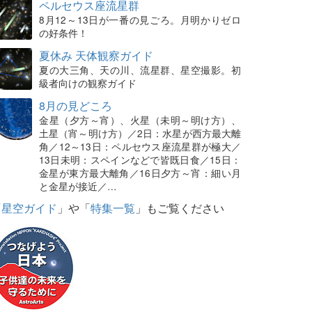
ペルセウス座流星群
8月12～13日が一番の見ごろ。月明かりゼロ
の好条件！
夏休み 天体観察ガイド
夏の大三角、天の川、流星群、星空撮影。初
級者向けの観察ガイド
8月の見どころ
金星（夕方～宵）、火星（未明～明け方）、
土星（宵～明け方）／2日：水星が西方最大離
角／12～13日：ペルセウス座流星群が極大／
13日未明：スペインなどで皆既日食／15日：
金星が東方最大離角／16日夕方～宵：細い月
と金星が接近／…
「
星空ガイド
」や「
特集一覧
」もご覧ください