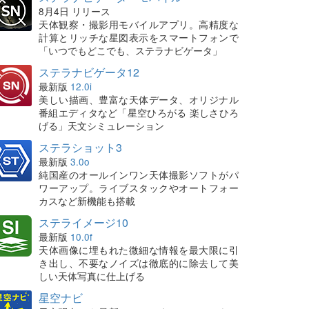
8月4日 リリース
天体観察・撮影用モバイルアプリ。高精度な
計算とリッチな星図表示をスマートフォンで
「いつでもどこでも、ステラナビゲータ」
ステラナビゲータ12
最新版
12.0i
美しい描画、豊富な天体データ、オリジナル
番組エディタなど「星空ひろがる 楽しさひろ
げる」天文シミュレーション
ステラショット3
最新版
3.0o
純国産のオールインワン天体撮影ソフトがパ
ワーアップ。ライブスタックやオートフォー
カスなど新機能も搭載
ステライメージ10
最新版
10.0f
天体画像に埋もれた微細な情報を最大限に引
き出し、不要なノイズは徹底的に除去して美
しい天体写真に仕上げる
星空ナビ