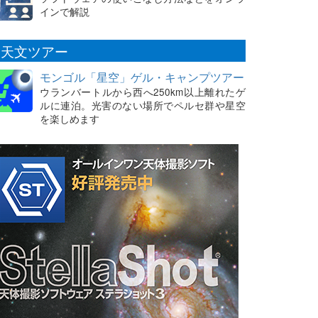
インで解説
天文ツアー
モンゴル「星空」ゲル・キャンプツアー
ウランバートルから西へ250km以上離れたゲ
ルに連泊。光害のない場所でペルセ群や星空
を楽しめます