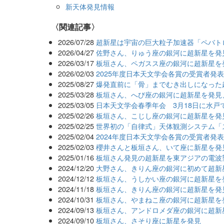
新天体発見情報
関連記事
2026/07/28
超新星は宇宙の巨大粒子加速器「ペバト
2026/04/27
佐野さん、りゅう座の銀河に超新星を発見
2026/03/17
板垣さん、ペガスス座の銀河に超新星を
2026/02/03
2025年度日本天文学会各賞の受賞者発
2025/08/27
爆発直前に「骨」までむき出しになった
2025/03/28
板垣さん、へび座の銀河に超新星を発見
2025/03/05
日本天文学会春季年会 3月18日に水戸
2025/02/26
板垣さん、こじし座の銀河に超新星を発
2025/02/25
世界初の「自律式」天体観測システム「
2025/02/04
2024年度日本天文学会各賞の受賞者発
2025/02/03
櫻井さんと板垣さん、いて座に新星を発
2025/01/16
板垣さん発見の超新星を東アジアの電波
2024/12/20
大野さん、きりん座の銀河に初めて超新
2024/12/12
板垣さん、うしかい座の銀河に超新星を
2024/11/18
板垣さん、きりん座の銀河に超新星を発
2024/10/31
板垣さん、やまねこ座の銀河に超新星を
2024/09/13
板垣さん、アンドロメダ座の銀河に超新
2024/09/10
板垣さん、さそり座に新星を発見