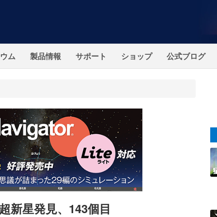
ウム
製品情報
サポート
ショップ
公式ブログ
新星発見、143個目