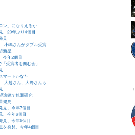
ロン」になりえるか
、20年ぶり4個目
発見
表 小嶋さんがダブル受賞
超新星
、今年2個目
で「受賞者を囲む会」
見
スマートかなた」
表 大越さん、大野さんら
見
望遠鏡で観測研究
星発見
発見、今年7個目
見、今年6個目
発見、今年5個目
星を発見、今年4個目