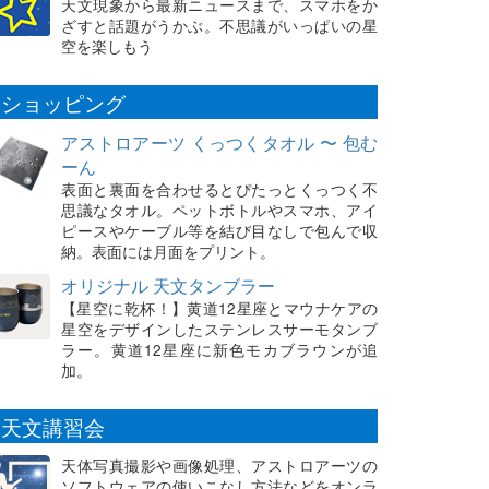
天文現象から最新ニュースまで、スマホをか
ざすと話題がうかぶ。不思議がいっぱいの星
空を楽しもう
ショッピング
アストロアーツ くっつくタオル 〜 包む
ーん
表面と裏面を合わせるとぴたっとくっつく不
思議なタオル。ペットボトルやスマホ、アイ
ピースやケーブル等を結び目なしで包んで収
納。表面には月面をプリント。
オリジナル 天文タンブラー
【星空に乾杯！】黄道12星座とマウナケアの
星空をデザインしたステンレスサーモタンブ
ラー。黄道12星座に新色モカブラウンが追
加。
天文講習会
天体写真撮影や画像処理、アストロアーツの
ソフトウェアの使いこなし方法などをオンラ