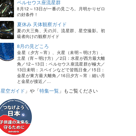
ペルセウス座流星群
8月12～13日が一番の見ごろ。月明かりゼロ
の好条件！
夏休み 天体観察ガイド
夏の大三角、天の川、流星群、星空撮影。初
級者向けの観察ガイド
8月の見どころ
金星（夕方～宵）、火星（未明～明け方）、
土星（宵～明け方）／2日：水星が西方最大離
角／12～13日：ペルセウス座流星群が極大／
13日未明：スペインなどで皆既日食／15日：
金星が東方最大離角／16日夕方～宵：細い月
と金星が接近／…
「
星空ガイド
」や「
特集一覧
」もご覧ください