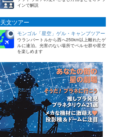
インで解説
天文ツアー
モンゴル「星空」ゲル・キャンプツアー
ウランバートルから西へ250km以上離れたゲ
ルに連泊。光害のない場所でペルセ群や星空
を楽しめます