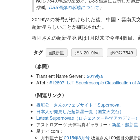
NGC 7549周辺の星図と、DSS画像に表示した
作成。
DSS画像の版権について
）
2019fyaの符号が付けられた後、中国・雲南
超新星らしいことが確認された。
板垣さんの超新星発見は1月以来で今年4個目、
タグ
超新星
SN 2019fya
NGC 7549
〈参照〉
Transient Name Server：
2019fya
ATel：
#12807: LJT Spectroscopic Classification of
〈関連リンク〉
板垣公一さんのウェブサイト「Supernova」
日本人が発見した超新星一覧（国立天文台）
Latest Supernovae（ロチェスター科学アカデミー）
アストロアーツ 天体写真ギャラリー：
新星・超新星
星ナビ.com：
月刊星ナビ
2015年3月号
板垣さん100個目の超新