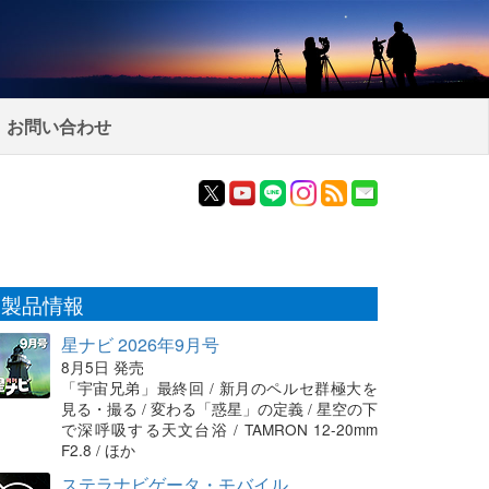
お問い合わせ
製品情報
星ナビ 2026年9月号
8月5日 発売
「宇宙兄弟」最終回 / 新月のペルセ群極大を
見る・撮る / 変わる「惑星」の定義 / 星空の下
で深呼吸する天文台浴 / TAMRON 12-20mm
F2.8 / ほか
ステラナビゲータ・モバイル