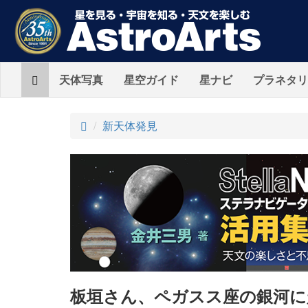
Home
天体写真
星空ガイド
星ナビ
プラネタリ
ト
新天体発見
ッ
プ
板垣さん、ペガスス座の銀河に超