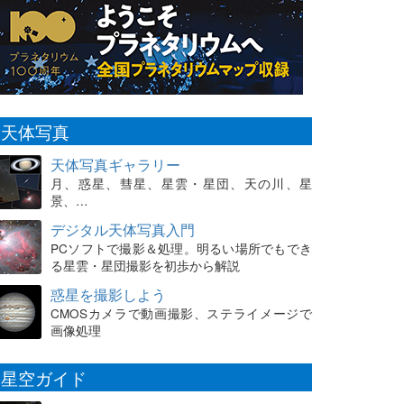
天体写真
天体写真ギャラリー
月、惑星、彗星、星雲・星団、天の川、星
景、…
デジタル天体写真入門
PCソフトで撮影＆処理。明るい場所でもでき
る星雲・星団撮影を初歩から解説
惑星を撮影しよう
CMOSカメラで動画撮影、ステライメージで
画像処理
星空ガイド