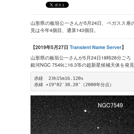
山形県の板垣公一さんが5月24日、ペガスス座の
見は今年4個目、通算143個目。
【2019年5月27日
Transient Name Server
】
山形県の板垣公一さんが5月24日18時28分ご
銀河NGC 7549に16.3等の超新星候補天体
赤経  23h15m16.120s

赤緯 +19°02′30.20″（2000年分点）