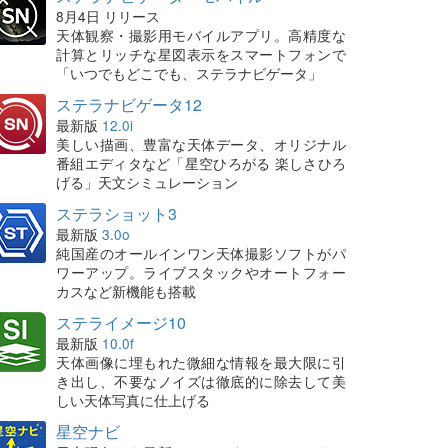
8月4日 リリース
天体観察・撮影用モバイルアプリ。高精度な
計算とリッチな星図表示をスマートフォンで
「いつでもどこでも、ステラナビゲータ」
ステラナビゲータ12
最新版
12.0i
美しい描画、豊富な天体データ、オリジナル
番組エディタなど「星空ひろがる 楽しさひろ
げる」天文シミュレーション
ステラショット3
最新版
3.0o
純国産のオールインワン天体撮影ソフトがパ
ワーアップ。ライブスタックやオートフォー
カスなど新機能も搭載
ステライメージ10
最新版
10.0f
天体画像に埋もれた微細な情報を最大限に引
き出し、不要なノイズは徹底的に除去して美
しい天体写真に仕上げる
星空ナビ