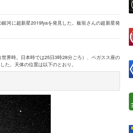
銀河に超新星2019fyaを発見した。板垣さんの超新星発
ろ（世界時。日本時では25日3時28分ごろ）、ペガスス座の
を発見した。天体の位置は以下のとおり。