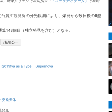
超新星。画像クリックで星図拡大（
「ステラナビゲータ」
で星図
天文台麗江観測所の分光観測により、爆発から数日後のII型
通算143個目（独立発見を含む）となる。
板垣公一
 AT2019fya as a Type II Supernova
・突発天体
星発見