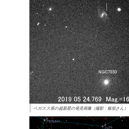
ペガスス座の超新星の発見画像（撮影：板垣さん）