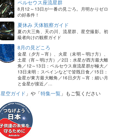
ペルセウス座流星群
8月12～13日が一番の見ごろ。月明かりゼロ
の好条件！
夏休み 天体観察ガイド
夏の大三角、天の川、流星群、星空撮影。初
級者向けの観察ガイド
8月の見どころ
金星（夕方～宵）、火星（未明～明け方）、
土星（宵～明け方）／2日：水星が西方最大離
角／12～13日：ペルセウス座流星群が極大／
13日未明：スペインなどで皆既日食／15日：
金星が東方最大離角／16日夕方～宵：細い月
と金星が接近／…
「
星空ガイド
」や「
特集一覧
」もご覧ください