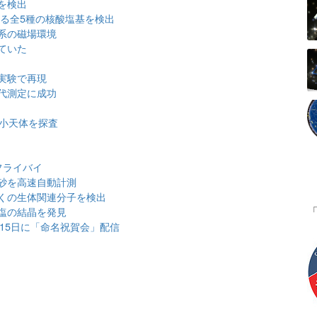
を検出
する全5種の核酸塩基を検出
系の磁場環境
ていた
衝
実験で再現
代測定に成功
の小天体を探査
フライバイ
土砂を高速自動計測
くの生体関連分子を検出
塩の結晶を発見
、15日に「命名祝賀会」配信