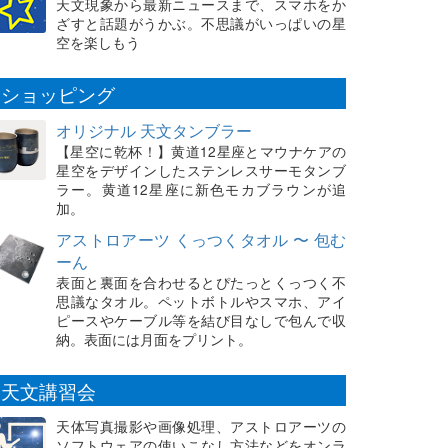
天文現象から最新ニュースまで、スマホをか
ざすと話題がうかぶ。不思議がいっぱいの星
空を楽しもう
ショッピング
オリジナル 天文タンブラー
【星空に乾杯！】黄道12星座とマウナケアの
星空をデザインしたステンレスサーモタンブ
ラー。黄道12星座に新色モカブラウンが追
加。
アストロアーツ くっつくタオル 〜 包む
ーん
表面と裏面を合わせるとぴたっとくっつく不
思議なタオル。ペットボトルやスマホ、アイ
ピースやケーブル等を結び目なしで包んで収
納。表面には月面をプリント。
天文講習会
天体写真撮影や画像処理、アストロアーツの
ソフトウェアの使いこなし方法などをオンラ