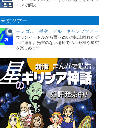
インで解説
天文ツアー
モンゴル「星空」ゲル・キャンプツアー
ウランバートルから西へ250km以上離れたゲ
ルに連泊。光害のない場所でペルセ群や星空
を楽しめます