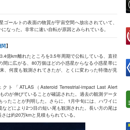
星ゴールトの表面の物質が宇宙空間へ放出されていて、
かになった。非常に速い自転が原因とみられている。
機関
】
ら約3.4億km離れたところを3.5年周期で公転している、直径
の間に広がる、80万個ほどの小惑星からなる小惑星帯に
以来、何度も観測されてきたが、とくに変わった特徴が見
teroid Terrestrial-impact Last Alert
うなものが伸びていることが確認された。過去の観測データ
あったことが判明した。さらに、1月中旬には、ハワイに
鏡などにより2つ目の短い尾も観測された。長い方の尾は
の長さは約20万kmと見積もられている。