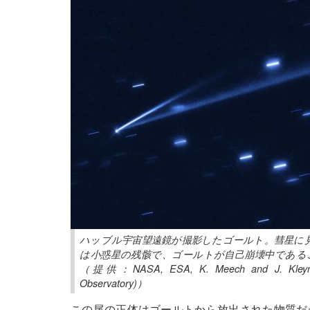
ハッブル宇宙望遠鏡が撮影したゴールト。彗星に
は小惑星の残骸で、ゴールトが自己崩壊中である
（提供：NASA, ESA, K. Meech and J. Kleyna (Un
Observatory)）
この尾の正体はゴールトから放出された物質だ