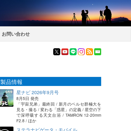
お問い合わせ
製品情報
星ナビ 2026年9月号
8月5日 発売
「宇宙兄弟」最終回 / 新月のペルセ群極大を
見る・撮る / 変わる「惑星」の定義 / 星空の下
で深呼吸する天文台浴 / TAMRON 12-20mm
F2.8 / ほか
ステラナビゲータ・モバイル