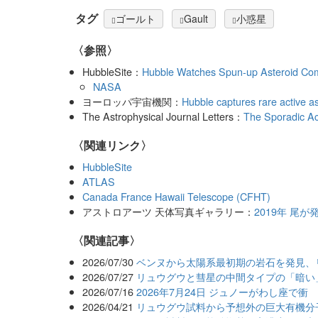
タグ
ゴールト
Gault
小惑星
〈参照〉
HubbleSite：
Hubble Watches Spun-up Asteroid Co
NASA
ヨーロッパ宇宙機関：
Hubble captures rare active a
The Astrophysical Journal Letters：
The Sporadic Ac
〈関連リンク〉
HubbleSite
ATLAS
Canada France Hawaii Telescope (CFHT)
アストロアーツ 天体写真ギャラリー：
2019年 尾
関連記事
2026/07/30
ベンヌから太陽系最初期の岩石を発見、
2026/07/27
リュウグウと彗星の中間タイプの「暗い
2026/07/16
2026年7月24日 ジュノーがわし座で衝
2026/04/21
リュウグウ試料から予想外の巨大有機分