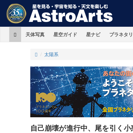
Home
天体写真
星空ガイド
星ナビ
プラネタリ
ト
太陽系
ッ
プ
自己崩壊が進行中、尾を引く小