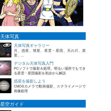
天体写真
天体写真ギャラリー
月、惑星、彗星、星雲・星団、天の川、星
景、…
デジタル天体写真入門
PCソフトで撮影＆処理。明るい場所でもでき
る星雲・星団撮影を初歩から解説
惑星を撮影しよう
CMOSカメラで動画撮影、ステライメージで
画像処理
星空ガイド