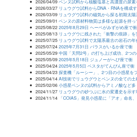
2026/04/09
ベンヌ試料から核酸塩基と高濃度の尿素
2026/03/27
リュウグウ試料からDNA・RNAを構成
2026/03/09
リュウグウ試料の磁気から探る初期太陽
2025/09/01
ベンヌの原材料物質は多様な起源を持っ
2025/08/22
2025年8月29日 ヘーベがみずがめ座で
2025/08/13
リュウグウに残された「衝撃の痕跡」を
2025/07/25
リュウグウ試料で太陽系最古の岩石の年
2025/07/24
2025年7月31日 パラスがいるか座で衝
2025/05/29
中国「天問2号」の打ち上げ成功、2つ
2025/05/09
2025年5月18日 ジュノーがへび座で衝
2025/04/24
2025年5月5日 ベスタがてんびん座で衝
2025/04/23
探査機「ルーシー」、2つ目の小惑星を
2025/04/14
AI技術でリュウグウとベンヌの全ての
2025/02/06
小惑星ベンヌの試料からアミノ酸など多
2024/11/27
リュウグウの砂つぶに水の変遷史を示す
2024/11/14
「COIAS」発見小惑星に「アオ」命名