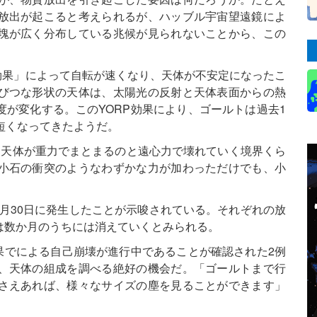
放出が起こると考えられるが、ハッブル宇宙望遠鏡によ
塊が広く分布している兆候が見られないことから、この
効果」によって自転が速くなり、天体が不安定になったこ
びつな形状の天体は、太陽光の反射と天体表面からの熱
が変化する。このYORP効果により、ゴールトは過去1
短くなってきたようだ。
は天体が重力でまとまるのと遠心力で壊れていく境界くら
小石の衝突のようなわずかな力が加わっただけでも、小
2月30日に発生したことが示唆されている。それぞれの放
は数か月のうちには消えていくとみられる。
果でによる自己崩壊が進行中であることが確認された2例
、天体の組成を調べる絶好の機会だ。「ゴールトまで行
さえあれば、様々なサイズの塵を見ることができます」
。