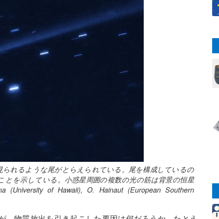
見られるような尾がとらえられている。尾を構成しているの
ことを示している。小惑星周囲の複数の光の筋は背景の恒星
iversity of Hawaii), O. Hainaut (European Southern
が、物質放出を引き起こした要因は何だろうか。たとえ