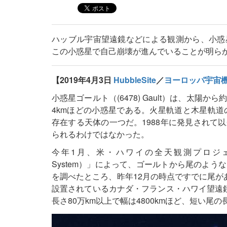
ハッブル宇宙望遠鏡などによる観測から、小惑
この小惑星で自己崩壊が進んでいることが明ら
【2019年4月3日
HubbleSite
／
ヨーロッパ宇宙
小惑星ゴールト（(6478) Gault）は、太陽か
4kmほどの小惑星である。火星軌道と木星軌道
存在する天体の一つだ。1988年に発見されて
られるわけではなかった。
今年1月、米・ハワイの全天観測プロジェクト「ATLAS（As
System）」によって、ゴールトから尾のよ
を調べたところ、昨年12月の時点ですでに尾が
設置されているカナダ・フランス・ハワイ望遠
長さ80万km以上で幅は4800kmほど、短い尾