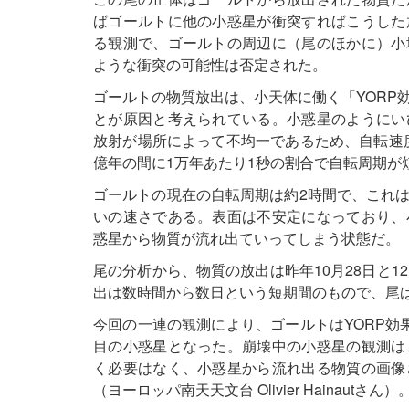
ばゴールトに他の小惑星が衝突すればこうした
る観測で、ゴールトの周辺に（尾のほかに）小
ような衝突の可能性は否定された。
ゴールトの物質放出は、小天体に働く「YORP
とが原因と考えられている。小惑星のようにい
放射が場所によって不均一であるため、自転速度
億年の間に1万年あたり1秒の割合で自転周期が
ゴールトの現在の自転周期は約2時間で、これ
いの速さである。表面は不安定になっており、
惑星から物質が流れ出ていってしまう状態だ。
尾の分析から、物質の放出は昨年10月28日と1
出は数時間から数日という短期間のもので、尾
今回の一連の観測により、ゴールトはYORP効
目の小惑星となった。崩壊中の小惑星の観測は
く必要はなく、小惑星から流れ出る物質の画像
（ヨーロッパ南天天文台 Olivier Hainautさん）