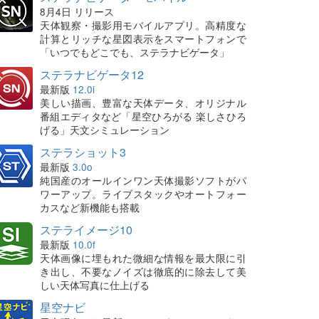
8月4日 リリース
天体観察・撮影用モバイルアプリ。高精度な
計算とリッチな星図表示をスマートフォンで
「いつでもどこでも、ステラナビゲータ」
ステラナビゲータ12
最新版
12.0i
美しい描画、豊富な天体データ、オリジナル
番組エディタなど「星空ひろがる 楽しさひろ
げる」天文シミュレーション
ステラショット3
最新版
3.0o
純国産のオールインワン天体撮影ソフトがパ
ワーアップ。ライブスタックやオートフォー
カスなど新機能も搭載
ステライメージ10
最新版
10.0f
天体画像に埋もれた微細な情報を最大限に引
き出し、不要なノイズは徹底的に除去して美
しい天体写真に仕上げる
星空ナビ