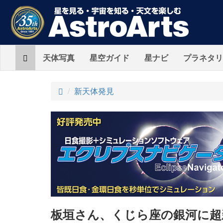
Home
天体写真
星空ガイド
星ナビ
プラネタリ
ト
新天体発見
ッ
プ
板垣さん、くじら座の銀河に超新