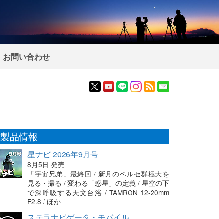
お問い合わせ
製品情報
星ナビ 2026年9月号
8月5日 発売
「宇宙兄弟」最終回 / 新月のペルセ群極大を
見る・撮る / 変わる「惑星」の定義 / 星空の下
で深呼吸する天文台浴 / TAMRON 12-20mm
F2.8 / ほか
ステラナビゲータ・モバイル