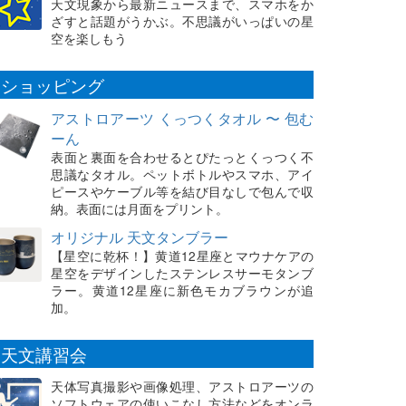
天文現象から最新ニュースまで、スマホをか
ざすと話題がうかぶ。不思議がいっぱいの星
空を楽しもう
ショッピング
アストロアーツ くっつくタオル 〜 包む
ーん
表面と裏面を合わせるとぴたっとくっつく不
思議なタオル。ペットボトルやスマホ、アイ
ピースやケーブル等を結び目なしで包んで収
納。表面には月面をプリント。
オリジナル 天文タンブラー
【星空に乾杯！】黄道12星座とマウナケアの
星空をデザインしたステンレスサーモタンブ
ラー。黄道12星座に新色モカブラウンが追
加。
天文講習会
天体写真撮影や画像処理、アストロアーツの
ソフトウェアの使いこなし方法などをオンラ