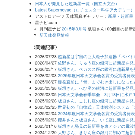
日本人が発見した超新星一覧（国立天文台）
Latest Supernovae（ロチェスター科学アカデミー）
アストロアーツ 天体写真ギャラリー：
新星・超新星
星ナビ.com：
月刊星ナビ
2015年3月号
板垣さん100個目の超新
新天体発見情報
関連記事
2026/07/28
超新星は宇宙の巨大粒子加速器「ペバト
2026/04/27
佐野さん、りゅう座の銀河に超新星を発見
2026/03/17
板垣さん、ペガスス座の銀河に超新星を
2026/02/03
2025年度日本天文学会各賞の受賞者発
2025/08/27
爆発直前に「骨」までむき出しになった
2025/03/28
板垣さん、へび座の銀河に超新星を発見
2025/03/05
日本天文学会春季年会 3月18日に水戸
2025/02/26
板垣さん、こじし座の銀河に超新星を発
2025/02/25
世界初の「自律式」天体観測システム「
2025/02/04
2024年度日本天文学会各賞の受賞者発
2025/02/03
櫻井さんと板垣さん、いて座に新星を発
2025/01/16
板垣さん発見の超新星を東アジアの電波
2024/12/20
大野さん、きりん座の銀河に初めて超新