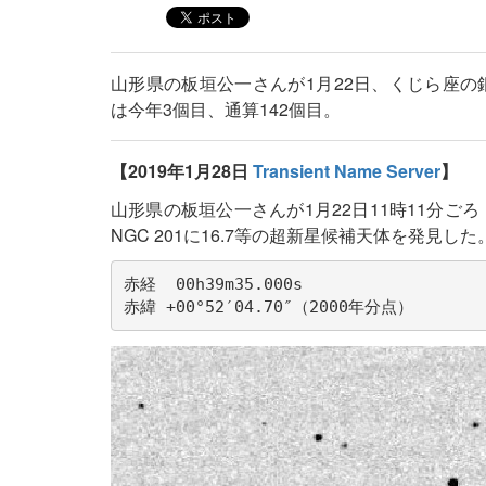
山形県の板垣公一さんが1月22日、くじら座の銀
は今年3個目、通算142個目。
【2019年1月28日
Transient Name Server
】
山形県の板垣公一さんが1月22日11時11分ご
NGC 201に16.7等の超新星候補天体を発見
赤経  00h39m35.000s

赤緯 +00°52′04.70″（2000年分点）