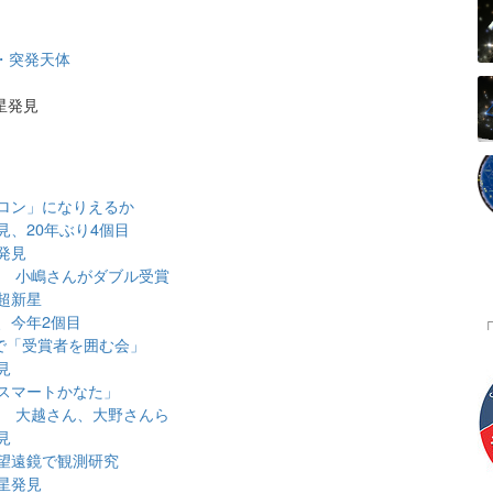
・突発天体
星発見
ロン」になりえるか
、20年ぶり4個目
発見
表 小嶋さんがダブル受賞
超新星
、今年2個目
で「受賞者を囲む会」
見
スマートかなた」
表 大越さん、大野さんら
見
望遠鏡で観測研究
星発見