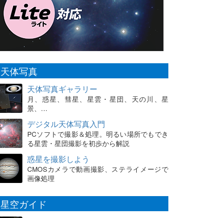
天体写真
天体写真ギャラリー
月、惑星、彗星、星雲・星団、天の川、星
景、…
デジタル天体写真入門
PCソフトで撮影＆処理。明るい場所でもでき
る星雲・星団撮影を初歩から解説
惑星を撮影しよう
CMOSカメラで動画撮影、ステライメージで
画像処理
星空ガイド