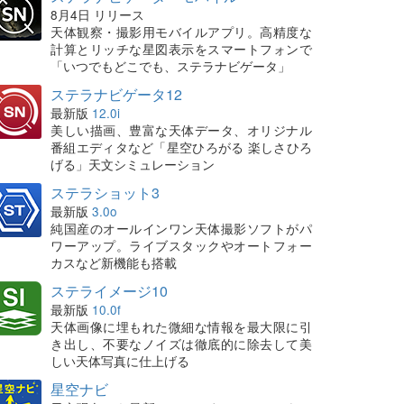
8月4日 リリース
天体観察・撮影用モバイルアプリ。高精度な
計算とリッチな星図表示をスマートフォンで
「いつでもどこでも、ステラナビゲータ」
ステラナビゲータ12
最新版
12.0i
美しい描画、豊富な天体データ、オリジナル
番組エディタなど「星空ひろがる 楽しさひろ
げる」天文シミュレーション
ステラショット3
最新版
3.0o
純国産のオールインワン天体撮影ソフトがパ
ワーアップ。ライブスタックやオートフォー
カスなど新機能も搭載
ステライメージ10
最新版
10.0f
天体画像に埋もれた微細な情報を最大限に引
き出し、不要なノイズは徹底的に除去して美
しい天体写真に仕上げる
星空ナビ