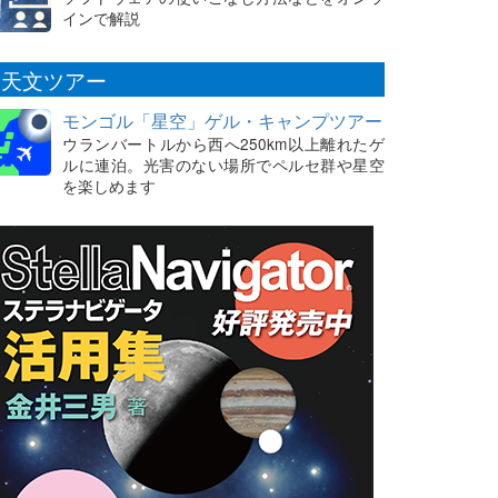
インで解説
天文ツアー
モンゴル「星空」ゲル・キャンプツアー
ウランバートルから西へ250km以上離れたゲ
ルに連泊。光害のない場所でペルセ群や星空
を楽しめます