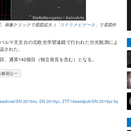
新星。画像クリックで星図拡大（
「ステラナビゲータ」
で星図作
島ラパルマ天文台の北欧光学望遠鏡で行われた分光観測によ
確認された。
目、通算142個目（独立発見を含む）となる。
板垣公一
19aadnxat/SN 2019vu, SN 2019yc, ZTF19aaedpuk/SN 2019yv by