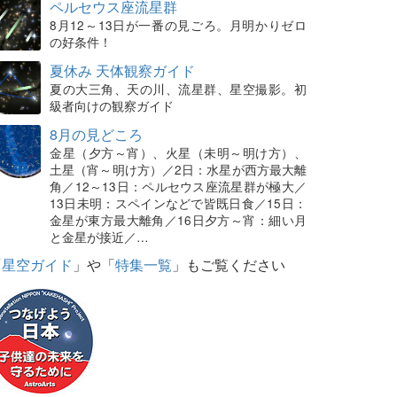
ペルセウス座流星群
8月12～13日が一番の見ごろ。月明かりゼロ
の好条件！
夏休み 天体観察ガイド
夏の大三角、天の川、流星群、星空撮影。初
級者向けの観察ガイド
8月の見どころ
金星（夕方～宵）、火星（未明～明け方）、
土星（宵～明け方）／2日：水星が西方最大離
角／12～13日：ペルセウス座流星群が極大／
13日未明：スペインなどで皆既日食／15日：
金星が東方最大離角／16日夕方～宵：細い月
と金星が接近／…
「
星空ガイド
」や「
特集一覧
」もご覧ください