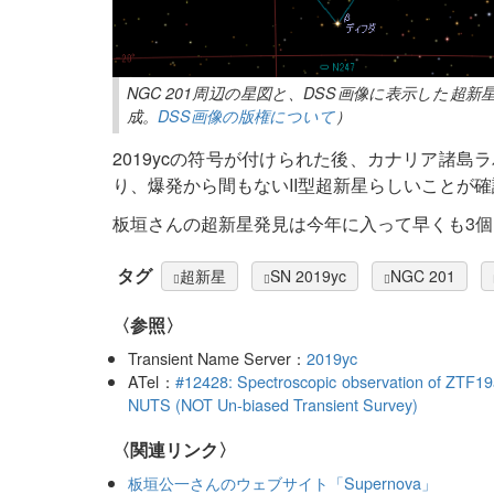
NGC 201周辺の星図と、DSS画像に表示した超
成。
DSS画像の版権について
）
2019ycの符号が付けられた後、カナリア諸
り、爆発から間もないII型超新星らしいことが
板垣さんの超新星発見は今年に入って早くも3個
タグ
超新星
SN 2019yc
NGC 201
〈参照〉
Transient Name Server：
2019yc
ATel：
#12428: Spectroscopic observation of ZTF
NUTS (NOT Un-biased Transient Survey)
〈関連リンク〉
板垣公一さんのウェブサイト「Supernova」