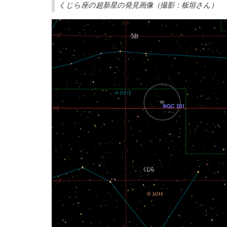
くじら座の超新星の発見画像（撮影：板垣さん）