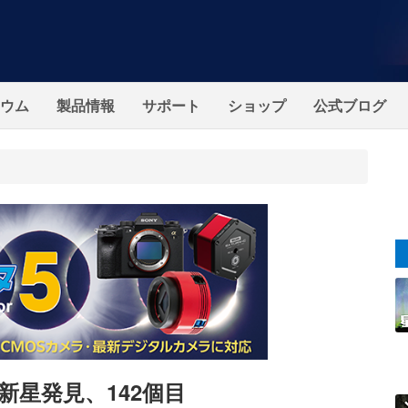
ウム
製品情報
サポート
ショップ
公式ブログ
星発見、142個目