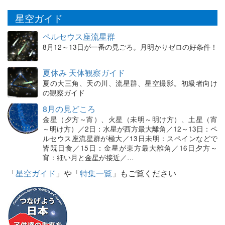
星空ガイド
ペルセウス座流星群
8月12～13日が一番の見ごろ。月明かりゼロの好条件！
夏休み 天体観察ガイド
夏の大三角、天の川、流星群、星空撮影。初級者向け
の観察ガイド
8月の見どころ
金星（夕方～宵）、火星（未明～明け方）、土星（宵
～明け方）／2日：水星が西方最大離角／12～13日：ペ
ルセウス座流星群が極大／13日未明：スペインなどで
皆既日食／15日：金星が東方最大離角／16日夕方～
宵：細い月と金星が接近／…
「
星空ガイド
」や「
特集一覧
」もご覧ください