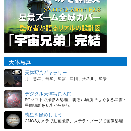
天体写真
天体写真ギャラリー
月、惑星、彗星、星雲・星団、天の川、星景、…
デジタル天体写真入門
PCソフトで撮影＆処理。明るい場所でもできる星雲・
星団撮影を初歩から解説
惑星を撮影しよう
CMOSカメラで動画撮影、ステライメージで画像処理