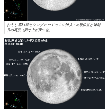
おうし座δ1星セクンダヒヤドゥムの潜入・出現位置と時刻、
月の高度（図は上が天の北）