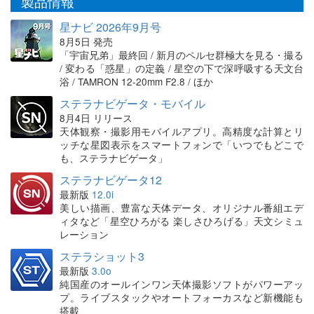
製品情報
星ナビ 2026年9月号
8月5日 発売
「宇宙兄弟」最終回 / 新月のペルセ群極大を見る・撮る
/ 変わる「惑星」の定義 / 星空の下で深呼吸する天文台
浴 / TAMRON 12-20mm F2.8 / ほか
ステラナビゲータ・モバイル
8月4日 リリース
天体観察・撮影用モバイルアプリ。高精度な計算とリ
ッチな星図表示をスマートフォンで「いつでもどこで
も、ステラナビゲータ」
ステラナビゲータ12
最新版
12.0i
美しい描画、豊富な天体データ、オリジナル番組エデ
ィタなど「星空ひろがる 楽しさひろげる」天文シミュ
レーション
ステラショット3
最新版
3.0o
純国産のオールインワン天体撮影ソフトがパワーアッ
プ。ライブスタックやオートフォーカスなど新機能も
搭載