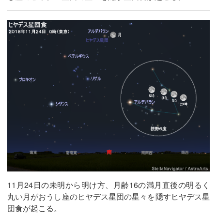
11月24日の未明から明け方、月齢16の満月直後の明るく
丸い月がおうし座のヒヤデス星団の星々を隠すヒヤデス星
団食が起こる。