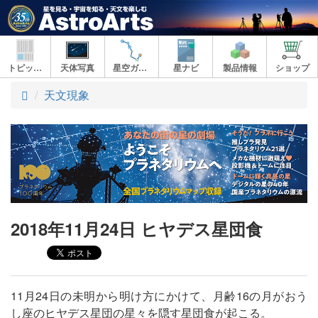
トピックス
天体写真
星空ガイド
星ナビ
製品情報
ショップ
ト
天文現象
ッ
プ
2018年11月24日 ヒヤデス星団食
11月24日の未明から明け方にかけて、月齢16の月がおう
し座のヒヤデス星団の星々を隠す星団食が起こる。