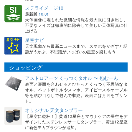
ステライメージ10
最新版
10.0f
天体画像に埋もれた微細な情報を最大限に引き出し、
不要なノイズは徹底的に除去して美しい天体写真に仕
上げる
星空ナビ
天文現象から最新ニュースまで、スマホをかざすと話
題がうかぶ。不思議がいっぱいの星空を楽しもう
ショッピング
アストロアーツ くっつくタオル 〜 包むーん
表面と裏面を合わせるとぴたっとくっつく不思議なタ
オル。ペットボトルやスマホ、アイピースやケーブル
等を結び目なしで包んで収納。表面には月面をプリン
ト。
オリジナル 天文タンブラー
【星空に乾杯！】黄道12星座とマウナケアの星空をデ
ザインしたステンレスサーモタンブラー。黄道12星座
に新色モカブラウンが追加。