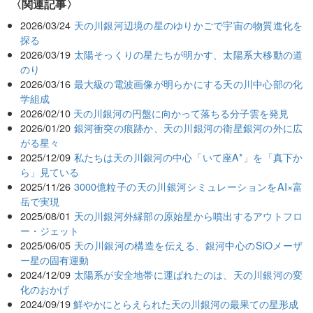
関連記事
2026/03/24
天の川銀河辺境の星のゆりかごで宇宙の物質進化を
探る
2026/03/19
太陽そっくりの星たちが明かす、太陽系大移動の道
のり
2026/03/16
最大級の電波画像が明らかにする天の川中心部の化
学組成
2026/02/10
天の川銀河の円盤に向かって落ちる分子雲を発見
2026/01/20
銀河衝突の痕跡か、天の川銀河の衛星銀河の外に広
がる星々
2025/12/09
私たちは天の川銀河の中心「いて座A*」を「真下か
ら」見ている
2025/11/26
3000億粒子の天の川銀河シミュレーションをAI×富
岳で実現
2025/08/01
天の川銀河外縁部の原始星から噴出するアウトフロ
ー・ジェット
2025/06/05
天の川銀河の構造を伝える、銀河中心のSiOメーザ
ー星の固有運動
2024/12/09
太陽系が安全地帯に運ばれたのは、天の川銀河の変
化のおかげ
2024/09/19
鮮やかにとらえられた天の川銀河の最果ての星形成