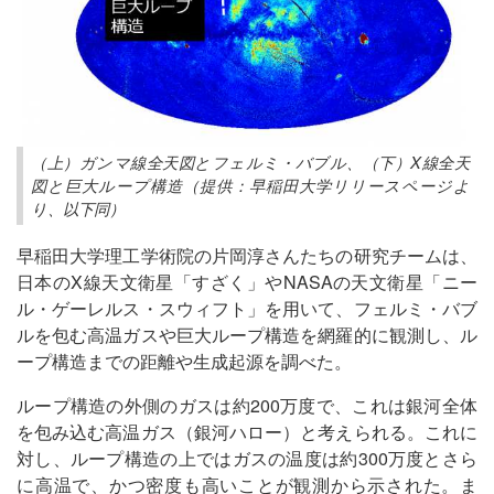
（上）ガンマ線全天図とフェルミ・バブル、（下）X線全天
図と巨大ループ構造（提供：早稲田大学リリースページよ
り、以下同）
早稲田大学理工学術院の片岡淳さんたちの研究チームは、
日本のX線天文衛星「すざく」やNASAの天文衛星「ニー
ル・ゲーレルス・スウィフト」を用いて、フェルミ・バブ
ルを包む高温ガスや巨大ループ構造を網羅的に観測し、ル
ープ構造までの距離や生成起源を調べた。
ループ構造の外側のガスは約200万度で、これは銀河全体
を包み込む高温ガス（銀河ハロー）と考えられる。これに
対し、ループ構造の上ではガスの温度は約300万度とさら
に高温で、かつ密度も高いことが観測から示された。ま