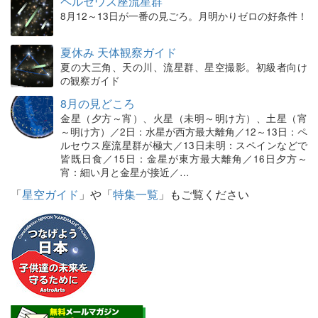
ペルセウス座流星群
8月12～13日が一番の見ごろ。月明かりゼロの好条件！
夏休み 天体観察ガイド
夏の大三角、天の川、流星群、星空撮影。初級者向け
の観察ガイド
8月の見どころ
金星（夕方～宵）、火星（未明～明け方）、土星（宵
～明け方）／2日：水星が西方最大離角／12～13日：ペ
ルセウス座流星群が極大／13日未明：スペインなどで
皆既日食／15日：金星が東方最大離角／16日夕方～
宵：細い月と金星が接近／…
「
星空ガイド
」や「
特集一覧
」もご覧ください