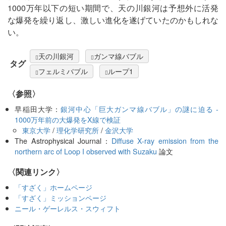
1000万年以下の短い期間で、天の川銀河は予想外に活発
な爆発を繰り返し、激しい進化を遂げていたのかもしれな
い。
天の川銀河
ガンマ線バブル
タグ
フェルミバブル
ループ1
〈参照〉
早稲田大学：
銀河中心「巨大ガンマ線バブル」の謎に迫る -
1000万年前の大爆発をX線で検証
東京大学
/
理化学研究所
/
金沢大学
The Astrophysical Journal：
Diffuse X-ray emission from the
northern arc of Loop I observed with Suzaku
論文
〈関連リンク〉
「すざく」ホームページ
「すざく」ミッションページ
ニール・ゲーレルス・スウィフト