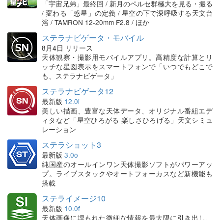
「宇宙兄弟」最終回 / 新月のペルセ群極大を見る・撮る
/ 変わる「惑星」の定義 / 星空の下で深呼吸する天文台
浴 / TAMRON 12-20mm F2.8 / ほか
ステラナビゲータ・モバイル
8月4日 リリース
天体観察・撮影用モバイルアプリ。高精度な計算とリ
ッチな星図表示をスマートフォンで「いつでもどこで
も、ステラナビゲータ」
ステラナビゲータ12
最新版
12.0i
美しい描画、豊富な天体データ、オリジナル番組エデ
ィタなど「星空ひろがる 楽しさひろげる」天文シミュ
レーション
ステラショット3
最新版
3.0o
純国産のオールインワン天体撮影ソフトがパワーアッ
プ。ライブスタックやオートフォーカスなど新機能も
搭載
ステライメージ10
最新版
10.0f
天体画像に埋もれた微細な情報を最大限に引き出し、