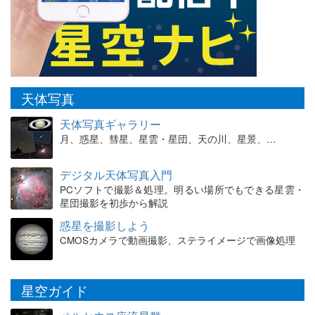
天体写真
天体写真ギャラリー
月、惑星、彗星、星雲・星団、天の川、星景、…
デジタル天体写真入門
PCソフトで撮影＆処理。明るい場所でもできる星雲・
星団撮影を初歩から解説
惑星を撮影しよう
CMOSカメラで動画撮影、ステライメージで画像処理
星空ガイド