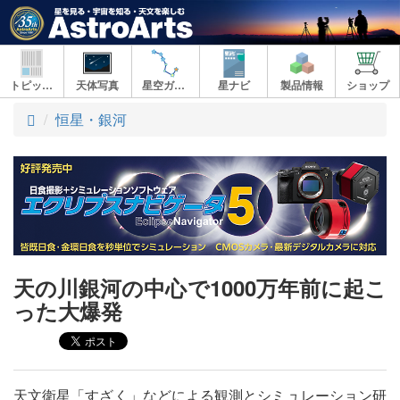
トピックス
天体写真
星空ガイド
星ナビ
製品情報
ショップ
ト
恒星・銀河
ッ
プ
天の川銀河の中心で1000万年前に起こ
った大爆発
天文衛星「すざく」などによる観測とシミュレーション研