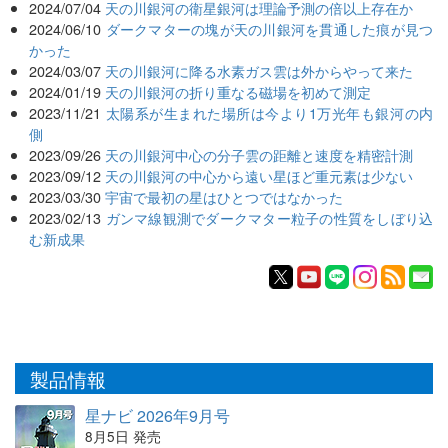
2024/07/04
天の川銀河の衛星銀河は理論予測の倍以上存在か
2024/06/10
ダークマターの塊が天の川銀河を貫通した痕が見つ
かった
2024/03/07
天の川銀河に降る水素ガス雲は外からやって来た
2024/01/19
天の川銀河の折り重なる磁場を初めて測定
2023/11/21
太陽系が生まれた場所は今より1万光年も銀河の内
側
2023/09/26
天の川銀河中心の分子雲の距離と速度を精密計測
2023/09/12
天の川銀河の中心から遠い星ほど重元素は少ない
2023/03/30
宇宙で最初の星はひとつではなかった
2023/02/13
ガンマ線観測でダークマター粒子の性質をしぼり込
む新成果
製品情報
星ナビ 2026年9月号
8月5日 発売