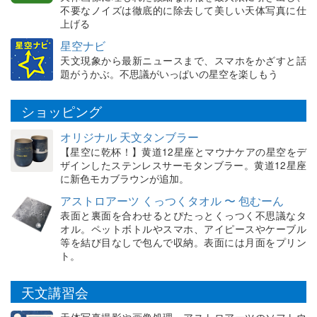
不要なノイズは徹底的に除去して美しい天体写真に仕
上げる
星空ナビ
天文現象から最新ニュースまで、スマホをかざすと話
題がうかぶ。不思議がいっぱいの星空を楽しもう
ショッピング
オリジナル 天文タンブラー
【星空に乾杯！】黄道12星座とマウナケアの星空をデ
ザインしたステンレスサーモタンブラー。黄道12星座
に新色モカブラウンが追加。
アストロアーツ くっつくタオル 〜 包むーん
表面と裏面を合わせるとぴたっとくっつく不思議なタ
オル。ペットボトルやスマホ、アイピースやケーブル
等を結び目なしで包んで収納。表面には月面をプリン
ト。
天文講習会
天体写真撮影や画像処理、アストロアーツのソフトウ