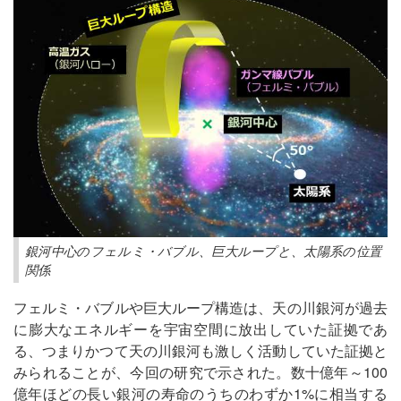
銀河中心のフェルミ・バブル、巨大ループと、太陽系の位置
関係
フェルミ・バブルや巨大ループ構造は、天の川銀河が過去
に膨大なエネルギーを宇宙空間に放出していた証拠であ
る、つまりかつて天の川銀河も激しく活動していた証拠と
みられることが、今回の研究で示された。数十億年～100
億年ほどの長い銀河の寿命のうちのわずか1%に相当する