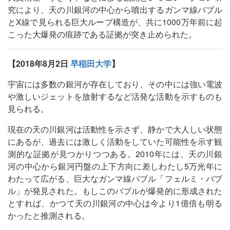
究により、天の川銀河の中心から噴出するガンマ線バブル
とX線で見られる巨大ループ構造が、共に1000万年前に起
こった大爆発の痕跡である証拠が突き止められた。
【2018年8月2日
早稲田大学
】
宇宙には多数の銀河が存在しており、その中には強い電波
や激しいジェットを放射するなど活発な活動を示すものも
見られる。
現在の天の川銀河は活動性を示さず、静かで大人しい状態
にあるが、過去には激しく活動をしていた可能性を示す観
測的な証拠が見つかりつつある。2010年には、天の川銀
河の中心から銀河円盤の上下方向に差しわたし5万光年に
わたって広がる、巨大なガンマ線バブル「フェルミ・バブ
ル」が発見された。もしこのバブルが爆発的に形成された
とすれば、かつて天の川銀河の中心は今より1億倍も明る
かったと推測される。