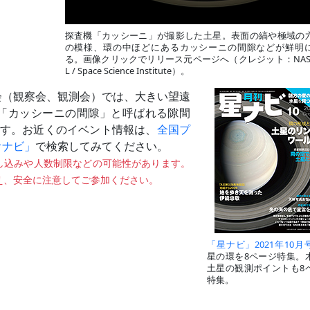
探査機「カッシーニ」が撮影した土星。表面の縞や極域の
の模様、環の中ほどにあるカッシーニの間隙などが鮮明
る。画像クリックでリリース元ページへ（クレジット：NASA /
L / Space Science Institute）。
会（観察会、観測会）では、大きい望遠
「カッシーニの間隙」と呼ばれる隙間
ます。お近くのイベント情報は、
全国プ
オナビ」
で検索してみてください。
し込みや人数制限などの可能性があります。
え、安全に注意してご参加ください。
「星ナビ」2021年10月
星の環を8ページ特集。
土星の観測ポイントも8
特集。