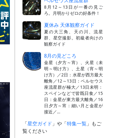
ペルセウス座流星群
8月12～13日が一番の見ご
ろ。月明かりゼロの好条件！
夏休み 天体観察ガイド
夏の大三角、天の川、流星
群、星空撮影。初級者向けの
観察ガイド
8月の見どころ
金星（夕方～宵）、火星（未
明～明け方）、土星（宵～明
け方）／2日：水星が西方最大
離角／12～13日：ペルセウス
座流星群が極大／13日未明：
スペインなどで皆既日食／15
日：金星が東方最大離角／16
日夕方～宵：細い月と金星が
接近／…
「
星空ガイド
」や「
特集一覧
」もご
覧ください