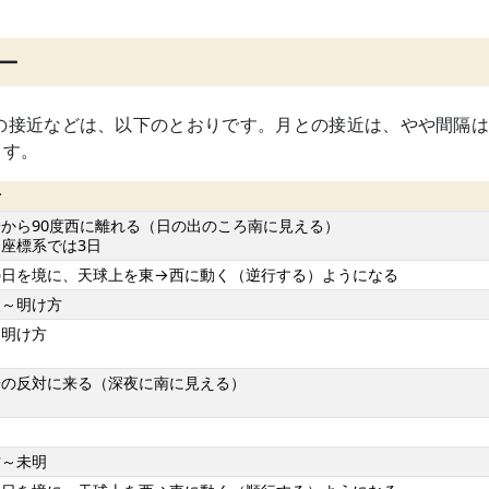
ー
月との接近などは、以下のとおりです。月との接近は、やや間隔
ます。
考
から90度西に離れる（日の出のころ南に見える）
座標系では3日
の日を境に、天球上を東→西に動く（逆行する）ようになる
夜～明け方
～明け方
陽の反対に来る（深夜に南に見える）
明
方～未明