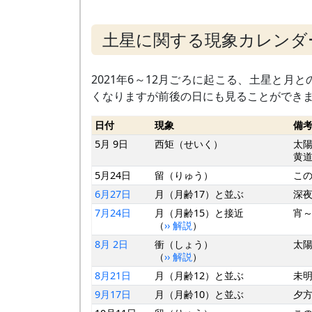
土星に関する現象カレンダ
2021年6～12月ごろに起こる、土星と
くなりますが前後の日にも見ることができ
日付
現象
備
5月 9日
西矩（せいく）
太陽
黄道
5月24日
留（りゅう）
こ
6月27日
月（月齢17）と並ぶ
深
7月24日
月（月齢15）と接近
宵
（
›› 解説
）
8月 2日
衝（しょう）
太
（
›› 解説
）
8月21日
月（月齢12）と並ぶ
未
9月17日
月（月齢10）と並ぶ
夕