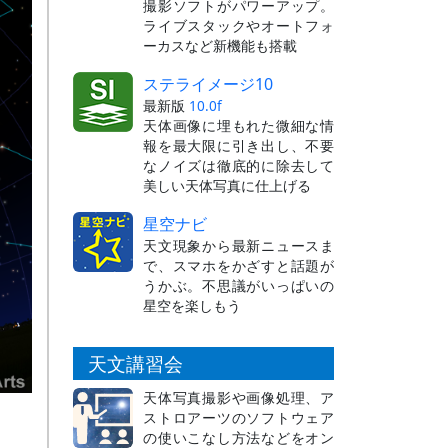
撮影ソフトがパワーアップ。
ライブスタックやオートフォ
ーカスなど新機能も搭載
ステライメージ10
最新版
10.0f
天体画像に埋もれた微細な情
報を最大限に引き出し、不要
なノイズは徹底的に除去して
美しい天体写真に仕上げる
星空ナビ
天文現象から最新ニュースま
で、スマホをかざすと話題が
うかぶ。不思議がいっぱいの
星空を楽しもう
天文講習会
天体写真撮影や画像処理、ア
ストロアーツのソフトウェア
の使いこなし方法などをオン