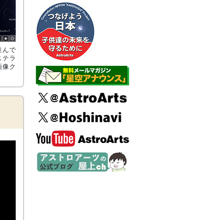
並んで
ステラ
画像ク