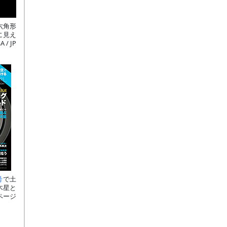
六角形
に見え
 JP
号
で土
木星と
ページ