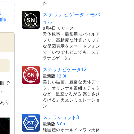
か
う
ステラナビゲータ・モバ
知識
イル
8月4日 リリース
天体観察・撮影用モバイルア
プリ。高精度な計算とリッチ
な星図表示をスマートフォン
で「いつでもどこでも、ステ
ラナビゲータ」
ステラナビゲータ12
最新版
12.0i
美しい描画、豊富な天体デー
肉眼で
タ、オリジナル番組エディタ
う。
など「星空ひろがる 楽しさひ
ろげる」天文シミュレーショ
あり
ン
ステラショット3
最新版
3.0o
純国産のオールインワン天体