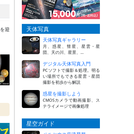
天体写真
）を迎
天体写真ギャラリー
月、惑星、彗星、星雲・星
団、天の川、星景、…
デジタル天体写真入門
PCソフトで撮影＆処理。明る
い場所でもできる星雲・星団
撮影を初歩から解説
惑星を撮影しよう
CMOSカメラで動画撮影、ス
テライメージで画像処理
星空ガイド