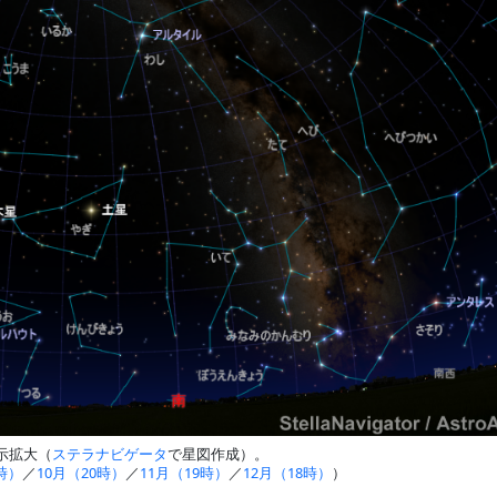
表示拡大（
ステラナビゲータ
で星図作成）。
時）
／
10月（20時）
／
11月（19時）
／
12月（18時）
）