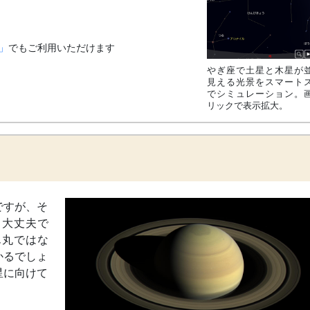
」
」
でもご利用いただけます
やぎ座で土星と木星が
見える光景をスマート
でシミュレーション。
リックで表示拡大。
ですが、そ
も大丈夫で
ん丸ではな
かるでしょ
星に向けて