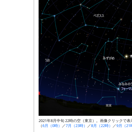
2021年8月中旬 22時の空（東京）。画像クリックで
（
6月（0時）
／
7月（23時）
／
8月（22時）
／
9月（21