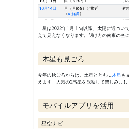
10月11日
留（りゅう）
こ
10月14日
月（月齢8）と接近
夕
（
›› 解説
）
11月5日
東矩（とうく）
太陽
黄道
土星は2022年1月上旬以降、太陽に近づ
11月10日
月（月齢6）と並ぶ
夕
えて見えなくなります。明け方の南東の空に
12月 8日
細い月（月齢4）と並ぶ
夕
1月上旬
水星と接近
夕
～中旬
（
›› 解説
）
最接
木星も見ごろ
2月 5日
合
太
今年の秋ごろからは、土星とともに
木星
も
えます。人気の2惑星を観察して楽しみまし
モバイルアプリを活用
星空ナビ