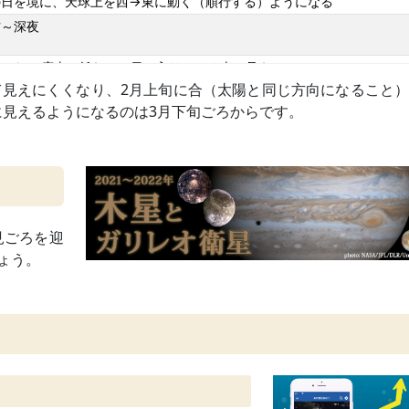
の日を境に、天球上を西→東に動く（順行する）ようになる
方～深夜
から90度東に離れる（日の入りのころ南に見える）
座標系では10月30日
いて見えにくくなり、2月上旬に合（太陽と同じ方向になること
方～宵
見えるようになるのは3月下旬ごろからです。
方～宵
方
近13日ごろ
陽と同じ方向に来る（見えない）
見ごろを迎
ょう。