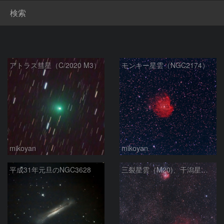
検索
アトラス彗星（C/2020 M3）
モンキー星雲（NGC2174）
mikoyan
mikoyan
平成31年元旦のNGC3628
三裂星雲（M20)、干潟星雲（M8)