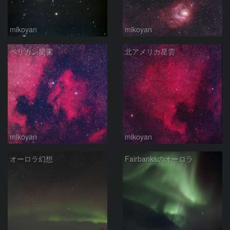
mikoyan
mikoyan
ペリカン星雲
北アメリカ星雲
mikoyan
mikoyan
オーロラ幻想
Fairbanksのオーロラ