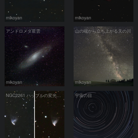
mikoyan
mikoyan
アンドロメダ星雲
山の端から立ち上がる天の川
mikoyan
mikoyan
NGC2261 ハッブルの変光星雲の変化
宇宙の目