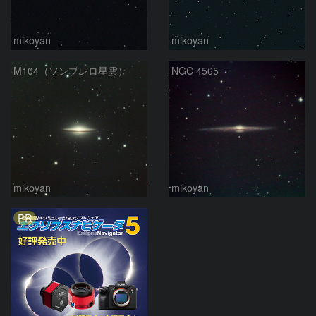
mikoyan
mikoyan
M104（ソンブレロ星雲）
NGC 4565
mikoyan
mikoyan
PR