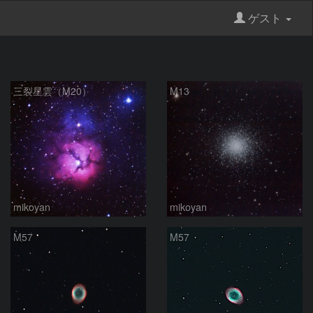
ゲスト
三裂星雲（M20）
M13
mikoyan
mikoyan
M57
M57