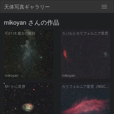
天体写真ギャラリー
Togg
navig
mikoyan さんの作品
IC2118 魔女の横顔
スバルとカリフォルニア星雲
mikoyan
mikoyan
M1 かに星雲
カリフォルニア星雲（NGC 1499）