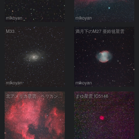
mikoyan
mikoyan
M33
満月下のM27 亜鈴状星雲
mikoyan
mikoyan
北アメリカ星雲、ペリカン星雲
まゆ星雲 IC5146