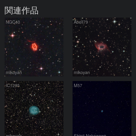
関連作品
NGC40
Abell79
mikoyan
mikoyan
IC1295
M57
mikoyan
Shinji-Nakagawa