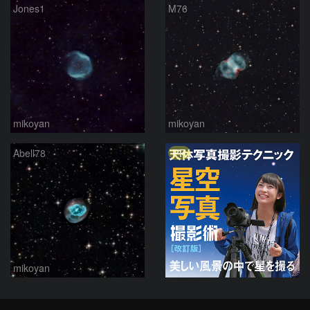
Jones1
M76
mikoyan
mikoyan
PR
Abell78
mikoyan