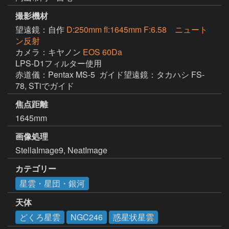
撮影機材
望遠鏡：自作
D:250mm fl:1645mm F:6.58 ニュート
ン反射
カメラ：キヤノン
EOS 60Da
LPS-D1フィルター使用

赤道儀：Pentax MS-5  ガイド望遠鏡：タカハシ FS-
78, STiでガイド
焦点距離
1645mm
画像処理
StellaImage9, NeatImage
カテゴリー
星雲・星団・銀河
天体
どくろ星雲
NGC246
惑星状星雲