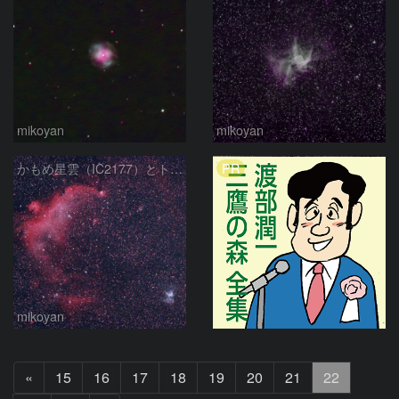
mikoyan
mikoyan
PR
かもめ星雲（IC2177）とトールのカブト星雲（NGC2359）
mikoyan
前
«
15
16
17
18
19
20
21
22
へ