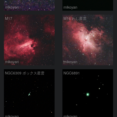
mikoyan
mikoyan
M17
M16 わし星雲
mikoyan
mikoyan
NGC6309 ボックス星雲
NGC6891
mikoyan
mikoyan