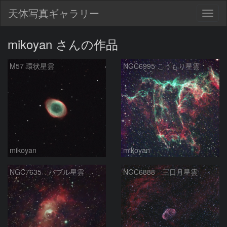
天体写真ギャラリー
Togg
navig
mikoyan さんの作品
M57 環状星雲
NGC6995 こうもり星雲
mikoyan
mikoyan
NGC7635 バブル星雲
NGC6888 三日月星雲