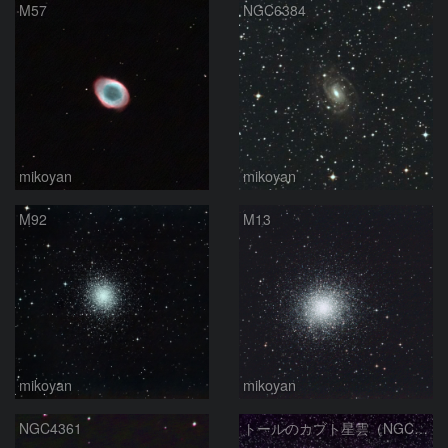
M57
NGC6384
mikoyan
mikoyan
M92
M13
mikoyan
mikoyan
NGC4361
トールのカブト星雲（NGC2359）