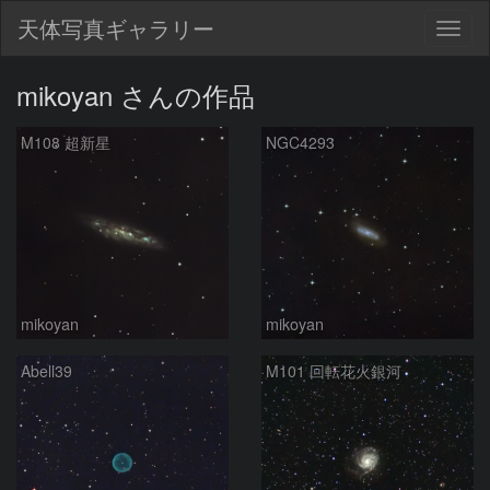
天体写真ギャラリー
Togg
navig
mikoyan さんの作品
M108 超新星
NGC4293
mikoyan
mikoyan
Abell39
M101 回転花火銀河