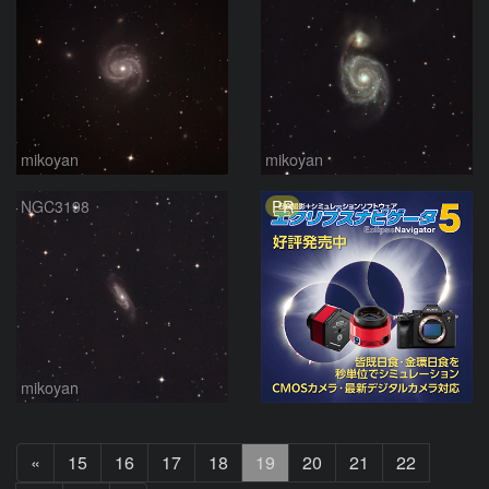
mikoyan
mikoyan
PR
NGC3198
mikoyan
前
«
15
16
17
18
19
20
21
22
へ