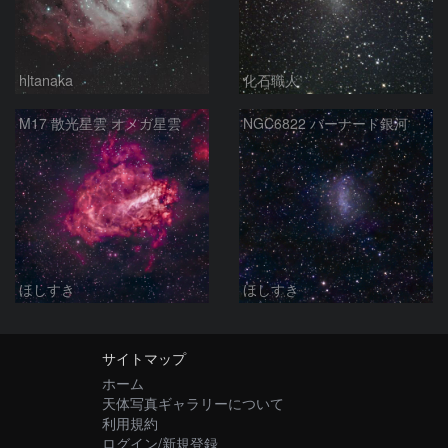
hltanaka
化石職人
M17 散光星雲 オメガ星雲
NGC6822 バーナード銀河
ほしすき
ほしすき
サイトマップ
ホーム
天体写真ギャラリーについて
利用規約
ログイン/新規登録