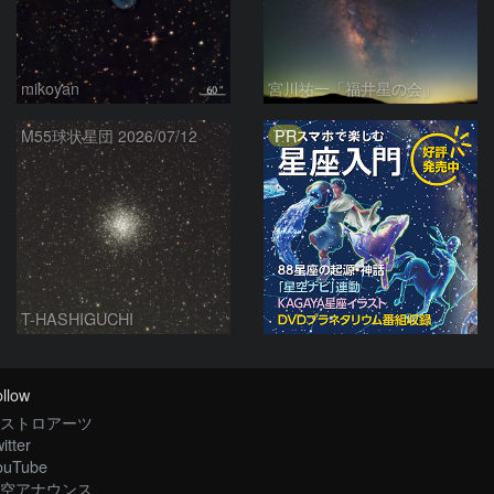
mikoyan
宮川祐一「福井星の会」
PR
M55球状星団 2026/07/12
T-HASHIGUCHI
llow
ストロアーツ
itter
ouTube
空アナウンス