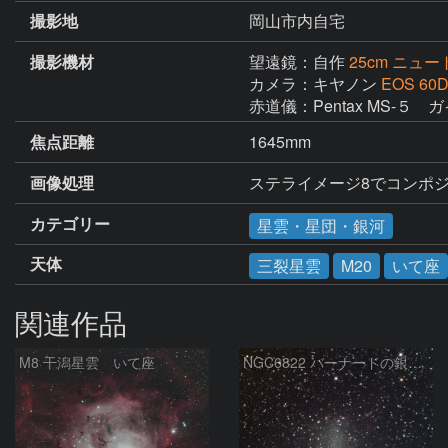
撮影地
岡山市内自宅
撮影機材
望遠鏡：自作
25cm ニュー
カメラ：キヤノン
EOS 60
赤道儀：Pentax MS-５
焦点距離
1645mm
画像処理
ステライメージ8でコンポジ
カテゴリー
星雲・星団・銀河
天体
三裂星雲
M20
いて座
関連作品
M8 干潟星雲 いて座
NGC6822 バーナードの銀河 いて座