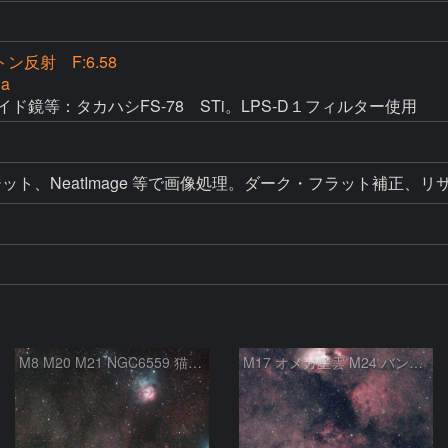
トン反射 F:6.58
Da
　ガイド鏡等：タカハシFS-78　STi。LPS-D１フィルター使用
ット、NeatImage 等で画像処理。ダーク・フラット補正、リ
M8 M20 M21 NGC6559 猫の手星雲 いて座
M17 オメガ星雲 M24 バンビの横顔 いて座