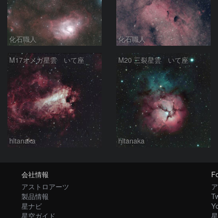
化石職人
化石職人
M17オメガ星雲 いて座
M20 三裂星雲 いて座
hltanaka
hltanaka
会社情報
Fo
アストロアーツ
ア
製品情報
Tw
星ナビ
Y
星空ガイド
星