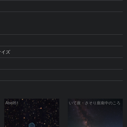
サイズ
Abell51
いて座・さそり座南中のころ