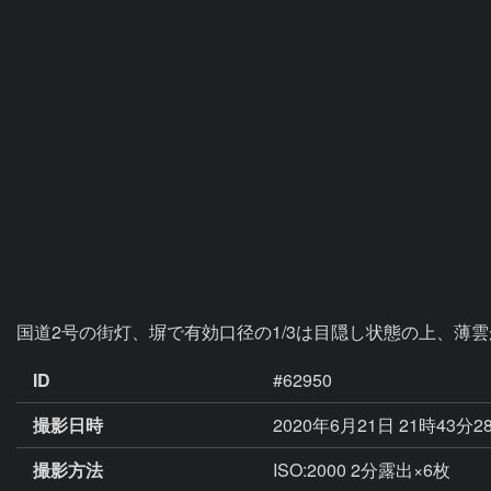
国道2号の街灯、塀で有効口径の1/3は目隠し状態の上、薄
ID
#62950
撮影日時
2020年6月21日 21時43分2
撮影方法
ISO:2000 2分露出×6枚