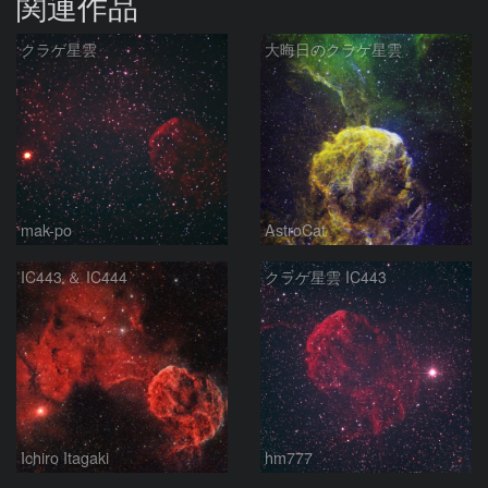
関連作品
クラゲ星雲
大晦日のクラゲ星雲
mak-po
AstroCat
IC443 ＆ IC444
クラゲ星雲 IC443
Ichiro Itagaki
hm777