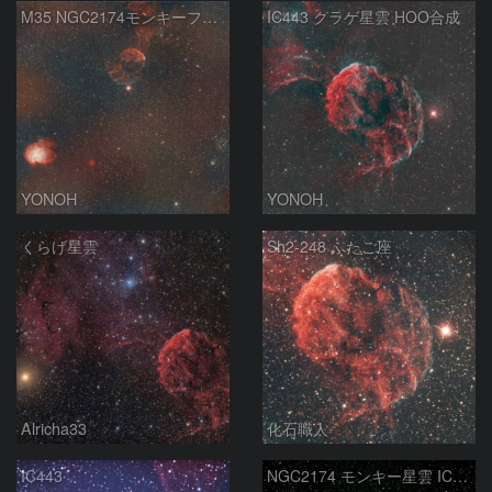
M35 NGC2174モンキーフェイス星雲 IC443クラゲ星雲
IC443 クラゲ星雲 HOO合成
YONOH
YONOH
くらげ星雲
Sh2-248 ふたご座
Alricha33
化石職人
IC443
NGC2174 モンキー星雲 IC443 くらげ星雲 Ｍ35 散開星団 2026-2-12