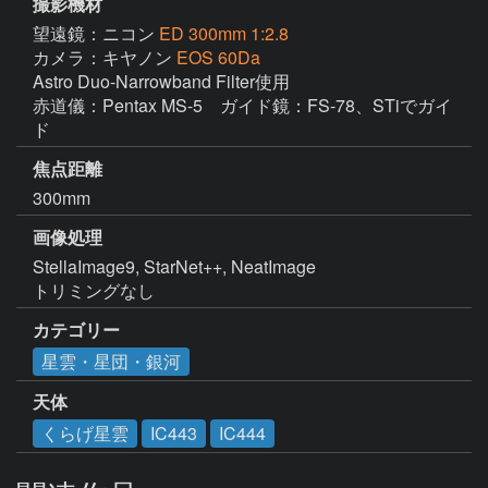
撮影機材
望遠鏡：ニコン
ED 300mm 1:2.8
カメラ：キヤノン
EOS 60Da
Astro Duo-Narrowband Filter使用

赤道儀：Pentax MS-5　ガイド鏡：FS-78、STiでガイ
ド
焦点距離
300mm
画像処理
StellaImage9, StarNet++, NeatImage

トリミングなし
カテゴリー
星雲・星団・銀河
天体
くらげ星雲
IC443
IC444