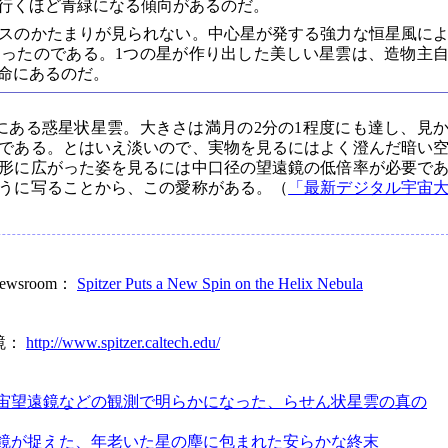
行くほど青緑になる傾向があるのだ。
スのかたまりが見られない。中心星が発する強力な恒星風に
ったのである。1つの星が作り出した美しい星雲は、造物主
命にあるのだ。
座にある惑星状星雲。大きさは満月の2分の1程度にも達し、見
である。とはいえ淡いので、実物を見るにはよく澄んだ暗い
形に広がった姿を見るには中口径の望遠鏡の低倍率が必要で
うに写ることから、この愛称がある。（
「最新デジタル宇宙
e Newsroom：
Spitzer Puts a New Spin on the Helix Nebula
鏡：
http://www.spitzer.caltech.edu/
宙望遠鏡などの観測で明らかになった、らせん状星雲の真の
鏡が捉えた、年老いた星の塵に包まれた安らかな終末