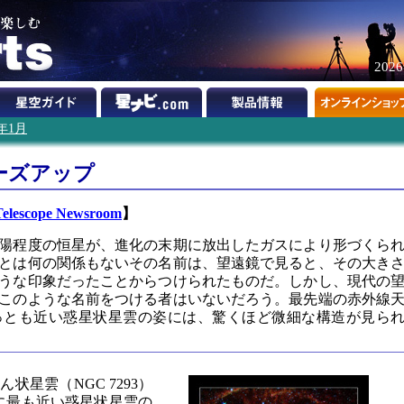
202
6年1月
ーズアップ
 Telescope Newsroom
】
陽程度の恒星が、進化の末期に放出したガスにより形づくら
とは何の関係もないその名前は、望遠鏡で見ると、その大き
うな印象だったことからつけられたものだ。しかし、現代の
このような名前をつける者はいないだろう。最先端の赤外線
っとも近い惑星状星雲の姿には、驚くほど微細な構造が見ら
状星雲（NGC 7293）
球に最も近い惑星状星雲の