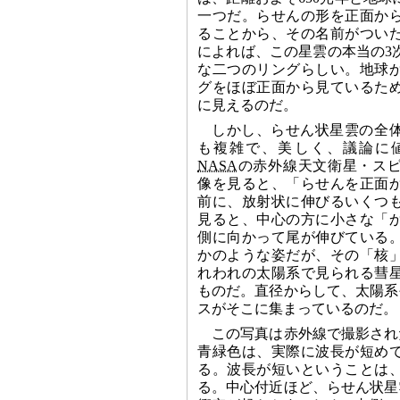
一つだ。らせんの形を正面か
ることから、その名前がつい
によれば、この星雲の本当の3
な二つのリングらしい。地球
グをほぼ正面から見ているた
に見えるのだ。
しかし、らせん状星雲の全
も複雑で、美しく、議論に
NASA
の赤外線天文衛星・ス
像を見ると、「らせんを正面
前に、放射状に伸びるいくつ
見ると、中心の方に小さな「
側に向かって尾が伸びている
かのような姿だが、その「核
れわれの太陽系で見られる彗
ものだ。直径からして、太陽系
スがそこに集まっているのだ。
この写真は赤外線で撮影され
青緑色は、実際に波長が短め
る。波長が短いということは
る。中心付近ほど、らせん状星