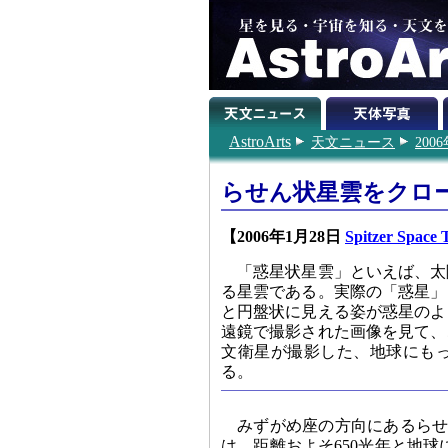
AstroArts
天文ニュース
200
らせん状星雲をクロ
【2006年1月28日
Spitzer Space
「惑星状星雲」といえば、太
る星雲である。実際の「惑星」
と円盤状に見える姿が惑星のよ
遠鏡で撮影された画像を見て、
文衛星が撮影した、地球にも
る。
みずがめ座の方向にあるらせん
は、距離およそ650光年と地