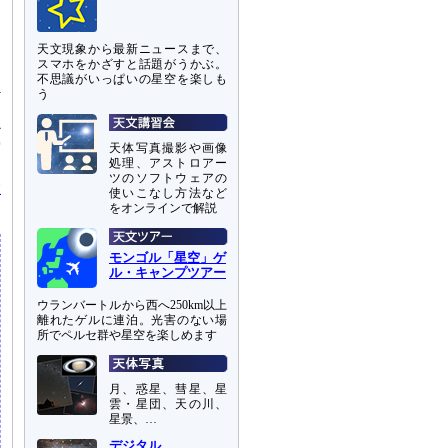
よ
天文現象から最新ニュースまで、
自
スマホをかざすと話題がうかぶ。
不思議がいっぱいの星空を楽しも
う
か
空
天体写真撮影や画像
処理、アストロアー
あ
ツのソフトウェアの
大
使いこなし方法など
をオンラインで解説
モンゴル「星空」ゲ
ル・キャンプツアー
ウランバートルから西へ250km以上
離れたゲルに連泊。光害のない場
所でペルセ群や星空を楽しめます
月、惑星、彗星、星
雲・星団、天の川、
星景、…
デジタル