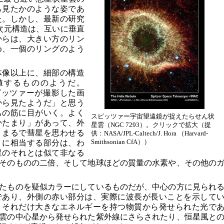
ら見たかのような姿であ
た。しかし、最新の研究
次元構造は、互いに垂直
からは、大きい方のリン
め、一個のリングのよう
体像以上に、細部の構造
値するもののようだ。
ピッツァーが撮影した画
から見たようだ」と思う
もの筋に目がいく。よく
スピッツァー宇宙望遠鏡が捉えたらせん状
かたまり」があって、外
星雲（NGC 7293）。クリックで拡大（提
。まるで彗星を思わせる
供：NASA/JPL-Caltech/J. Hora （Harvard-
Smithsonian CfA））
」に相当する部分は、わ
星のそれとは似て非なる
そのものの二倍、そして地球ほどの質量の水素や、その他の
たものを疑似カラーにしているものだが、中心の方に見られ
であり、外側の赤い部分は、実際に波長が長いことを示して
、それだけ大きなエネルギーを持つ物質から発せられた光で
雲の中心星から発せられた紫外線にさらされたり、恒星風と