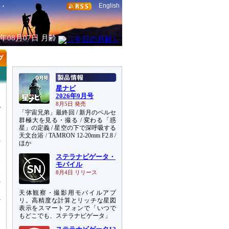
English
6年08月07日
月齢
星ナビ
2026年9月号
8月5日 発売
「宇宙兄弟」最終回 / 新月のペルセ
群極大を見る・撮る / 変わる「惑
星」の定義 / 星空の下で深呼吸する
天文台浴 / TAMRON 12-20mm F2.8 /
れ
ほか
さ
ステラナビゲータ・
望
モバイル
天
8月4日 リリース
れ
天体観察・撮影用モバイルアプ
リ。高精度な計算とリッチな星図
表示をスマートフォンで「いつで
もどこでも、ステラナビゲータ」