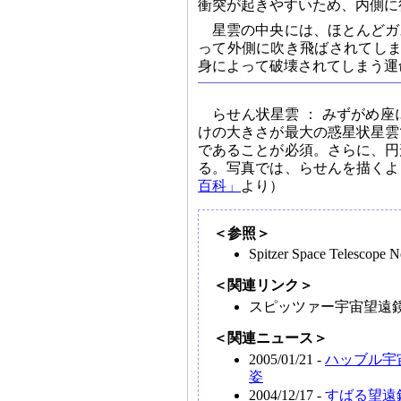
衝突が起きやすいため、内側に
星雲の中央には、ほとんどガ
って外側に吹き飛ばされてしま
身によって破壊されてしまう運
らせん状星雲 ： みずがめ
けの大きさが最大の惑星状星雲
であることが必須。さらに、円
る。写真では、らせんを描くよ
百科」
より）
＜参照＞
Spitzer Space Telescop
＜関連リンク＞
スピッツァー宇宙望遠
＜関連ニュース＞
2005/01/21 -
ハッブル宇
姿
2004/12/17 -
すばる望遠