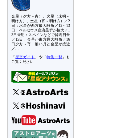
金星（夕方～宵）、火星（未明～
明け方）、土星（宵～明け方）／2
日：水星が西方最大離角／12～13
日：ペルセウス座流星群が極大／1
3日未明：スペインなどで皆既日食
／15日：金星が東方最大離角／16
日夕方～宵：細い月と金星が接近
／…
「
星空ガイド
」や「
特集一覧
」も
ご覧ください