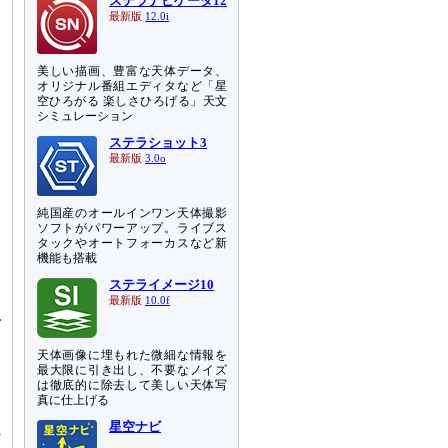
ステラナビゲータ12
最新版
12.0i
美しい描画、豊富な天体データ、
オリジナル番組エディタなど「星
空ひろがる 楽しさひろげる」天文
シミュレーション
ステラショット3
最新版
3.0o
純国産のオールインワン天体撮影
ソフトがパワーアップ。ライブス
タックやオートフォーカスなど新
機能も搭載
ステライメージ10
最新版
10.0f
ガ
天体画像に埋もれた微細な情報を
最大限に引き出し、不要なノイズ
る
は徹底的に除去して美しい天体写
い
真に仕上げる
あ
星空ナビ
の