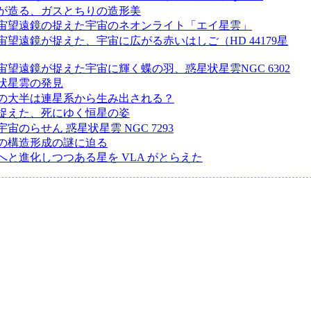
が造る、ガスとちりの造形美
宙望遠鏡の捉えた宇宙のネオンライト「エイ星雲」
宙望遠鏡が捉えた、宇宙に広がる赤いはしご（HD 44179星
宙望遠鏡が捉えた宇宙に輝く蝶の羽、惑星状星雲NGC 6302
状星雲の発見
の大半は連星系から生み出される？
捉えた、死にゆく恒星の姿
宙のらせん 惑星状星雲 NGC 7293
の構造形成の謎に迫る
へと進化しつつある星を VLA がとらえた