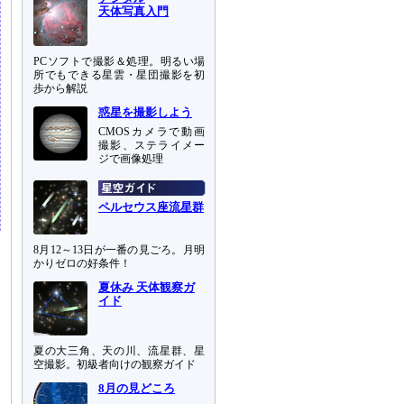
天体写真入門
PCソフトで撮影＆処理。明るい場
所でもできる星雲・星団撮影を初
歩から解説
惑星を撮影しよう
CMOSカメラで動画
撮影、ステライメー
ジで画像処理
ペルセウス座流星群
8月12～13日が一番の見ごろ。月明
かりゼロの好条件！
夏休み 天体観察ガ
イド
夏の大三角、天の川、流星群、星
空撮影。初級者向けの観察ガイド
8月の見どころ