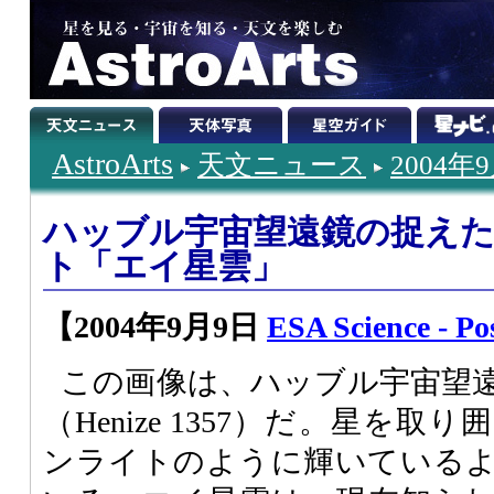
AstroArts
天文ニュース
2004年
ハッブル宇宙望遠鏡の捉え
ト「エイ星雲」
【2004年9月9日
ESA Science - Po
この画像は、ハッブル宇宙望
（Henize 1357）だ。星を
ンライトのように輝いている