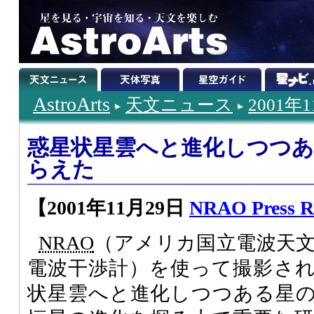
AstroArts
天文ニュース
2001年
惑星状星雲へと進化しつつある
らえた
【2001年11月29日
NRAO Press R
NRAO
（アメリカ国立電波天
電波干渉計）を使って撮影さ
状星雲へと進化しつつある星