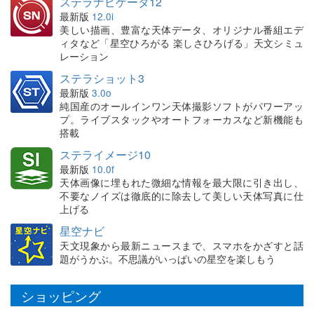
ステラナビゲータ12
最新版
12.0i
美しい描画、豊富な天体データ、オリジナル番組エデ
ィタなど「星空ひろがる 楽しさひろげる」天文シミュ
レーション
ステラショット3
最新版
3.0o
純国産のオールインワン天体撮影ソフトがパワーアッ
プ。ライブスタックやオートフォーカスなど新機能も
搭載
ステライメージ10
最新版
10.0f
天体画像に埋もれた微細な情報を最大限に引き出し、
不要なノイズは徹底的に除去して美しい天体写真に仕
上げる
星空ナビ
天文現象から最新ニュースまで、スマホをかざすと話
題がうかぶ。不思議がいっぱいの星空を楽しもう
ショッピング