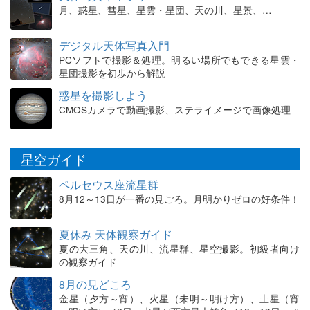
月、惑星、彗星、星雲・星団、天の川、星景、…
デジタル天体写真入門
PCソフトで撮影＆処理。明るい場所でもできる星雲・
星団撮影を初歩から解説
惑星を撮影しよう
CMOSカメラで動画撮影、ステライメージで画像処理
星空ガイド
ペルセウス座流星群
8月12～13日が一番の見ごろ。月明かりゼロの好条件！
夏休み 天体観察ガイド
夏の大三角、天の川、流星群、星空撮影。初級者向け
の観察ガイド
8月の見どころ
金星（夕方～宵）、火星（未明～明け方）、土星（宵