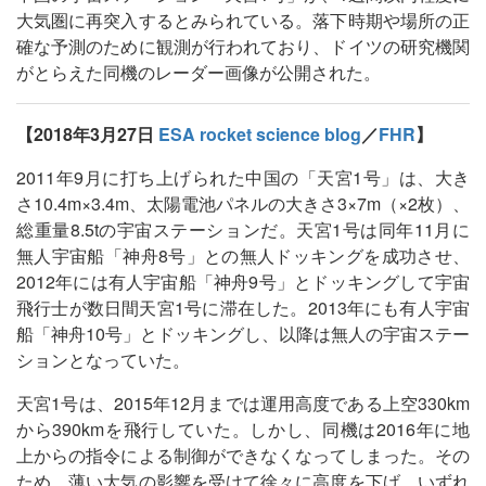
大気圏に再突入するとみられている。落下時期や場所の正
確な予測のために観測が行われており、ドイツの研究機関
がとらえた同機のレーダー画像が公開された。
【2018年3月27日
ESA rocket science blog
／
FHR
】
2011年9月に打ち上げられた中国の「天宮1号」は、大き
さ10.4m×3.4m、太陽電池パネルの大きさ3×7m（×2枚）、
総重量8.5tの宇宙ステーションだ。天宮1号は同年11月に
無人宇宙船「神舟8号」との無人ドッキングを成功させ、
2012年には有人宇宙船「神舟9号」とドッキングして宇宙
飛行士が数日間天宮1号に滞在した。2013年にも有人宇宙
船「神舟10号」とドッキングし、以降は無人の宇宙ステー
ションとなっていた。
天宮1号は、2015年12月までは運用高度である上空330km
から390kmを飛行していた。しかし、同機は2016年に地
上からの指令による制御ができなくなってしまった。その
ため、薄い大気の影響を受けて徐々に高度を下げ、いずれ