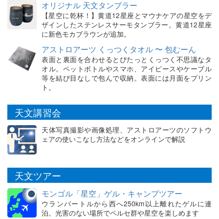
オリジナル 天文タンブラー
【星空に乾杯！】黄道12星座とマウナケアの星空をデ
ザインしたステンレスサーモタンブラー。黄道12星座
に新色モカブラウンが追加。
アストロアーツ くっつくタオル 〜 包むーん
表面と裏面を合わせるとぴたっとくっつく不思議なタ
オル。ペットボトルやスマホ、アイピースやケーブル
等を結び目なしで包んで収納。表面には月面をプリン
ト。
天文講習会
天体写真撮影や画像処理、アストロアーツのソフトウ
ェアの使いこなし方法などをオンラインで解説
天文ツアー
モンゴル「星空」ゲル・キャンプツアー
ウランバートルから西へ250km以上離れたゲルに連
泊。光害のない場所でペルセ群や星空を楽しめます