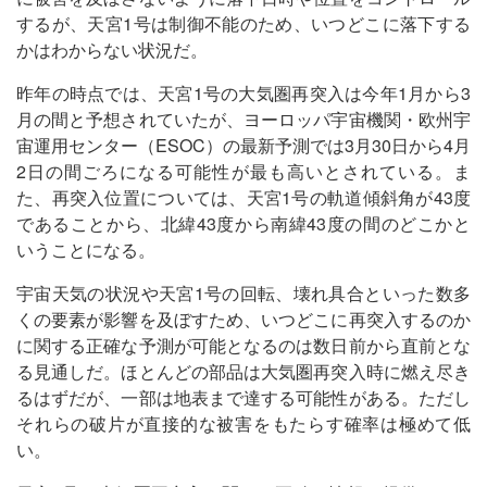
するが、天宮1号は制御不能のため、いつどこに落下する
かはわからない状況だ。
昨年の時点では、天宮1号の大気圏再突入は今年1月から3
月の間と予想されていたが、ヨーロッパ宇宙機関・欧州宇
宙運用センター（ESOC）の最新予測では3月30日から4月
2日の間ごろになる可能性が最も高いとされている。ま
た、再突入位置については、天宮1号の軌道傾斜角が43度
であることから、北緯43度から南緯43度の間のどこかと
いうことになる。
宇宙天気の状況や天宮1号の回転、壊れ具合といった数多
くの要素が影響を及ぼすため、いつどこに再突入するのか
に関する正確な予測が可能となるのは数日前から直前とな
る見通しだ。ほとんどの部品は大気圏再突入時に燃え尽き
るはずだが、一部は地表まで達する可能性がある。ただし
それらの破片が直接的な被害をもたらす確率は極めて低
い。