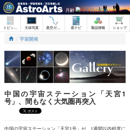
月齢
トピックス
天体写真
星空ガイド
星ナビ
製品情報
ショップ
ト
宇宙開発
ッ
プ
中国の宇宙ステーション「天宮1
号」、間もなく大気圏再突入
中国の宇宙ステーション「天宮1号」が、1週間以内程度に