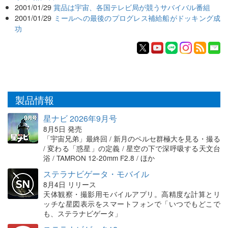
2001/01/29
賞品は宇宙、各国テレビ局が競うサバイバル番組
2001/01/29
ミールへの最後のプログレス補給船がドッキング成
功
製品情報
星ナビ 2026年9月号
8月5日 発売
「宇宙兄弟」最終回 / 新月のペルセ群極大を見る・撮る
/ 変わる「惑星」の定義 / 星空の下で深呼吸する天文台
浴 / TAMRON 12-20mm F2.8 / ほか
ステラナビゲータ・モバイル
8月4日 リリース
天体観察・撮影用モバイルアプリ。高精度な計算とリ
ッチな星図表示をスマートフォンで「いつでもどこで
も、ステラナビゲータ」