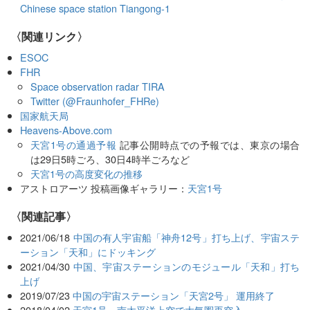
Chinese space station Tiangong-1
〈関連リンク〉
ESOC
FHR
Space observation radar TIRA
Twitter (@Fraunhofer_FHRe)
国家航天局
Heavens-Above.com
天宮1号の通過予報
記事公開時点での予報では、東京の場合
は29日5時ごろ、30日4時半ごろなど
天宮1号の高度変化の推移
アストロアーツ 投稿画像ギャラリー：
天宮1号
関連記事
2021/06/18
中国の有人宇宙船「神舟12号」打ち上げ、宇宙ステ
ーション「天和」にドッキング
2021/04/30
中国、宇宙ステーションのモジュール「天和」打ち
上げ
2019/07/23
中国の宇宙ステーション「天宮2号」 運用終了
2018/04/02
天宮1号、南太平洋上空で大気圏再突入