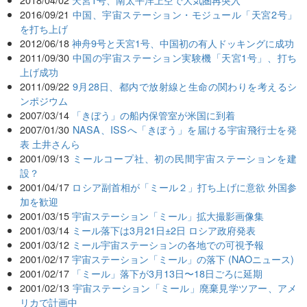
2016/09/21
中国、宇宙ステーション・モジュール「天宮2号」
を打ち上げ
2012/06/18
神舟9号と天宮1号、中国初の有人ドッキングに成功
2011/09/30
中国の宇宙ステーション実験機「天宮1号」、打ち
上げ成功
2011/09/22
9月28日、都内で放射線と生命の関わりを考えるシ
ンポジウム
2007/03/14
「きぼう」の船内保管室が米国に到着
2007/01/30
NASA、ISSへ「きぼう」を届ける宇宙飛行士を発
表 土井さんら
2001/09/13
ミールコープ社、初の民間宇宙ステーションを建
設？
2001/04/17
ロシア副首相が「ミール２」打ち上げに意欲 外国参
加を歓迎
2001/03/15
宇宙ステーション「ミール」拡大撮影画像集
2001/03/14
ミール落下は3月21日±2日 ロシア政府発表
2001/03/12
ミール宇宙ステーションの各地での可視予報
2001/02/17
宇宙ステーション「ミール」の落下 (NAOニュース)
2001/02/17
「ミール」落下が3月13日〜18日ごろに延期
2001/02/13
宇宙ステーション「ミール」廃棄見学ツアー、アメ
リカで計画中