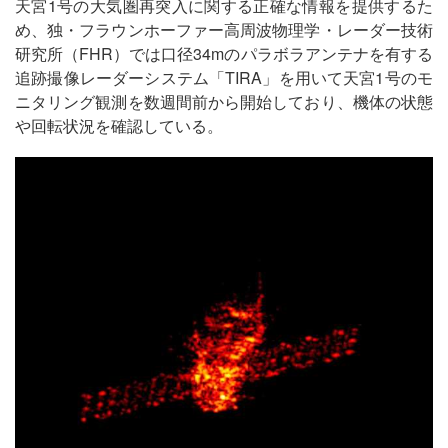
天宮1号の大気圏再突入に関する正確な情報を提供するた
め、独・フラウンホーファー高周波物理学・レーダー技術
研究所（FHR）では口径34mのパラボラアンテナを有する
追跡撮像レーダーシステム「TIRA」を用いて天宮1号のモ
ニタリング観測を数週間前から開始しており、機体の状態
や回転状況を確認している。