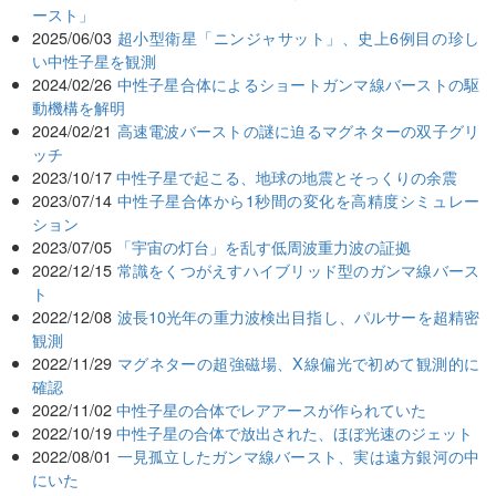
ースト」
2025/06/03
超小型衛星「ニンジャサット」、史上6例目の珍し
い中性子星を観測
2024/02/26
中性子星合体によるショートガンマ線バーストの駆
動機構を解明
2024/02/21
高速電波バーストの謎に迫るマグネターの双子グリ
ッチ
2023/10/17
中性子星で起こる、地球の地震とそっくりの余震
2023/07/14
中性子星合体から1秒間の変化を高精度シミュレー
ション
2023/07/05
「宇宙の灯台」を乱す低周波重力波の証拠
2022/12/15
常識をくつがえすハイブリッド型のガンマ線バース
ト
2022/12/08
波長10光年の重力波検出目指し、パルサーを超精密
観測
2022/11/29
マグネターの超強磁場、X線偏光で初めて観測的に
確認
2022/11/02
中性子星の合体でレアアースが作られていた
2022/10/19
中性子星の合体で放出された、ほぼ光速のジェット
2022/08/01
一見孤立したガンマ線バースト、実は遠方銀河の中
にいた