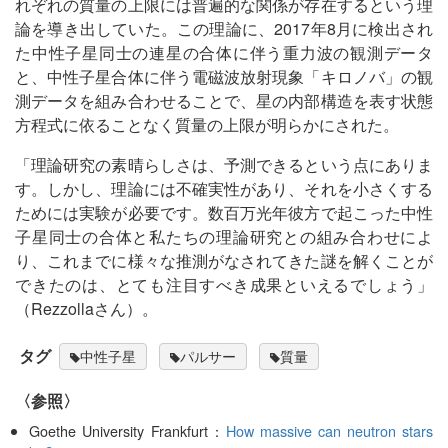
れぞれの質量の上限には普遍的な関係が存在するという理
論を導き出していた。この理論に、2017年8月に検出され
た中性子星同士の連星の合体に伴う重力波の観測データ
と、中性子星合体に伴う電磁波放射現象「キロノバ」の観
測データを組み合わせることで、星の内部構造を表す状態
方程式に依ることなく質量の上限が明らかにされた。
「理論研究の素晴らしさは、予測できるという点にありま
す。しかし、理論には不確実性があり、それを小さくする
ためには実験が必要です。数百万光年彼方で起こった中性
子星同士の合体と私たちの理論研究との組み合わせによ
り、これまでに様々な推測がなされてきた謎を解くことが
できたのは、とても注目すべき成果といえるでしょう」
（Rezzollaさん）。
タグ
中性子星
パルサー
質量
〈参照〉
Goethe University Frankfurt：
How massive can neutron stars