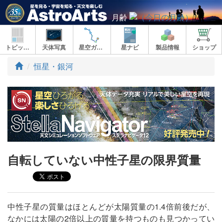
月齢
トピックス
天体写真
星空ガイド
星ナビ
製品情報
ショップ
ト
恒星・銀河
ッ
プ
自転していない中性子星の限界質量
中性子星の質量はほとんどが太陽質量の1.4倍前後だが、
なかには太陽の2倍以上の質量を持つものも見つかってい