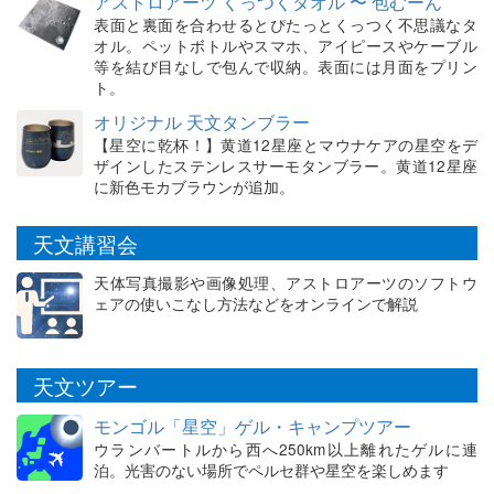
アストロアーツ くっつくタオル 〜 包むーん
表面と裏面を合わせるとぴたっとくっつく不思議なタ
オル。ペットボトルやスマホ、アイピースやケーブル
等を結び目なしで包んで収納。表面には月面をプリン
ト。
オリジナル 天文タンブラー
【星空に乾杯！】黄道12星座とマウナケアの星空をデ
ザインしたステンレスサーモタンブラー。黄道12星座
に新色モカブラウンが追加。
天文講習会
天体写真撮影や画像処理、アストロアーツのソフトウ
ェアの使いこなし方法などをオンラインで解説
天文ツアー
モンゴル「星空」ゲル・キャンプツアー
ウランバートルから西へ250km以上離れたゲルに連
泊。光害のない場所でペルセ群や星空を楽しめます