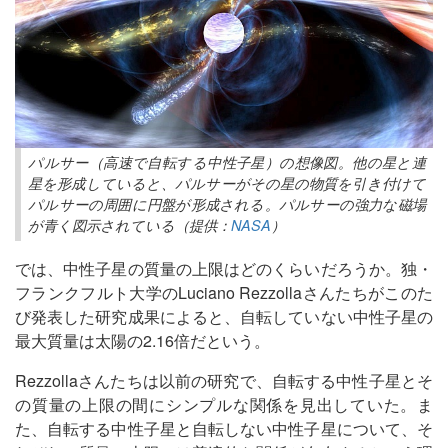
パルサー（高速で自転する中性子星）の想像図。他の星と連
星を形成していると、パルサーがその星の物質を引き付けて
パルサーの周囲に円盤が形成される。パルサーの強力な磁場
が青く図示されている（提供：
NASA
）
では、中性子星の質量の上限はどのくらいだろうか。独・
フランクフルト大学のLuciano Rezzollaさんたちがこのた
び発表した研究成果によると、自転していない中性子星の
最大質量は太陽の2.16倍だという。
Rezzollaさんたちは以前の研究で、自転する中性子星とそ
の質量の上限の間にシンプルな関係を見出していた。ま
た、自転する中性子星と自転しない中性子星について、そ