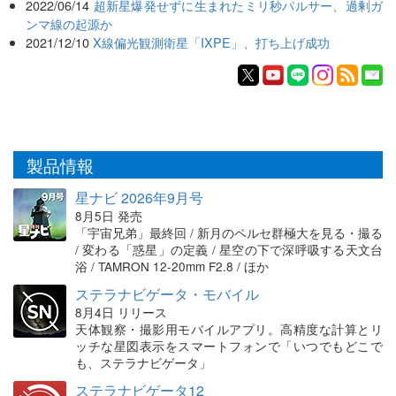
2022/06/14
超新星爆発せずに生まれたミリ秒パルサー、過剰ガ
ンマ線の起源か
2021/12/10
X線偏光観測衛星「IXPE」、打ち上げ成功
製品情報
星ナビ 2026年9月号
8月5日 発売
「宇宙兄弟」最終回 / 新月のペルセ群極大を見る・撮る
/ 変わる「惑星」の定義 / 星空の下で深呼吸する天文台
浴 / TAMRON 12-20mm F2.8 / ほか
ステラナビゲータ・モバイル
8月4日 リリース
天体観察・撮影用モバイルアプリ。高精度な計算とリ
ッチな星図表示をスマートフォンで「いつでもどこで
も、ステラナビゲータ」
ステラナビゲータ12