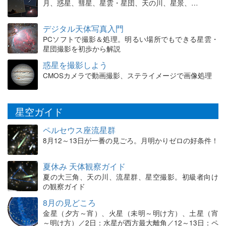
月、惑星、彗星、星雲・星団、天の川、星景、…
デジタル天体写真入門
PCソフトで撮影＆処理。明るい場所でもできる星雲・
星団撮影を初歩から解説
惑星を撮影しよう
CMOSカメラで動画撮影、ステライメージで画像処理
星空ガイド
ペルセウス座流星群
8月12～13日が一番の見ごろ。月明かりゼロの好条件！
夏休み 天体観察ガイド
夏の大三角、天の川、流星群、星空撮影。初級者向け
の観察ガイド
8月の見どころ
金星（夕方～宵）、火星（未明～明け方）、土星（宵
～明け方）／2日：水星が西方最大離角／12～13日：ペ