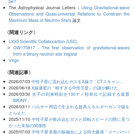
be?
The Astrophysical Journal Letters：
Using Gravitational-wave
Observations and Quasi-universal Relations to Constrain the
Maximum Mass of Neutron Stars
論文
〈関連リンク〉
LIGO Scientific Collaborartion (LSC)
GW170817 - The first observation of gravitational-waves
from a binary neutron star inspiral
Virgo
関連記事
2026/07/03
中性子星に流れ込むガスをX線で「CTスキャン」
2026/06/18
X線連星の「軽すぎる中性子星」の謎が解けた
2026/03/30
光子の到来時刻を100ナノ秒単位で記録する装置
「IMONY」
2026/03/11
パルサー周辺で生まれる超高エネルギーガンマ線を
とらえた
2025/11/10
中性子星が飲み込むガスと回転スピードの間に見つ
かった未知の関係性
2025/07/03
中性子星表面の核融合による特大爆発「スーパーバ