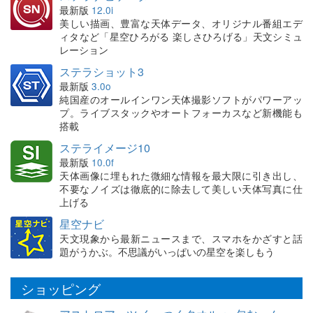
最新版
12.0i
美しい描画、豊富な天体データ、オリジナル番組エデ
ィタなど「星空ひろがる 楽しさひろげる」天文シミュ
レーション
ステラショット3
最新版
3.0o
純国産のオールインワン天体撮影ソフトがパワーアッ
プ。ライブスタックやオートフォーカスなど新機能も
搭載
ステライメージ10
最新版
10.0f
天体画像に埋もれた微細な情報を最大限に引き出し、
不要なノイズは徹底的に除去して美しい天体写真に仕
上げる
星空ナビ
天文現象から最新ニュースまで、スマホをかざすと話
題がうかぶ。不思議がいっぱいの星空を楽しもう
ショッピング