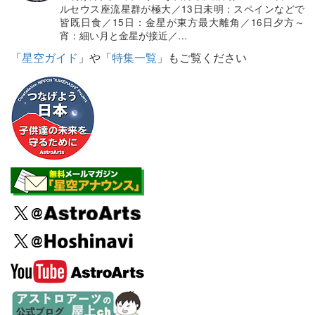
ルセウス座流星群が極大／13日未明：スペインなどで
皆既日食／15日：金星が東方最大離角／16日夕方～
宵：細い月と金星が接近／…
「
星空ガイド
」や「
特集一覧
」もご覧ください