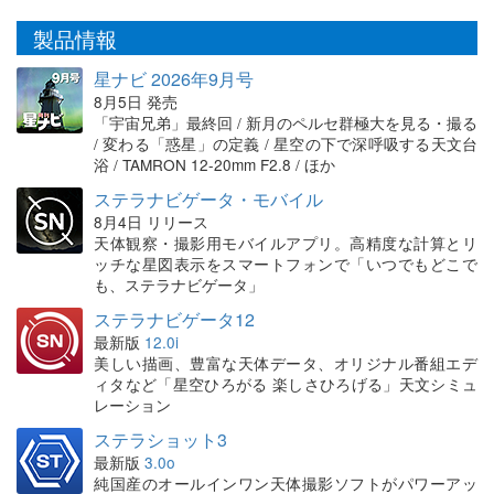
製品情報
星ナビ 2026年9月号
8月5日 発売
「宇宙兄弟」最終回 / 新月のペルセ群極大を見る・撮る
/ 変わる「惑星」の定義 / 星空の下で深呼吸する天文台
浴 / TAMRON 12-20mm F2.8 / ほか
ステラナビゲータ・モバイル
8月4日 リリース
天体観察・撮影用モバイルアプリ。高精度な計算とリ
ッチな星図表示をスマートフォンで「いつでもどこで
も、ステラナビゲータ」
ステラナビゲータ12
最新版
12.0i
美しい描画、豊富な天体データ、オリジナル番組エデ
ィタなど「星空ひろがる 楽しさひろげる」天文シミュ
レーション
ステラショット3
最新版
3.0o
純国産のオールインワン天体撮影ソフトがパワーアッ