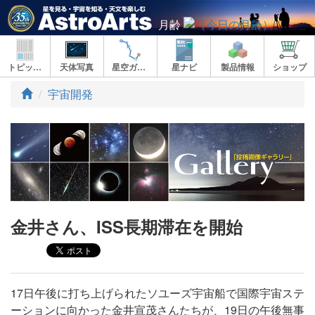
月齢
トピックス
天体写真
星空ガイド
星ナビ
製品情報
ショップ
ト
宇宙開発
ッ
プ
金井さん、ISS長期滞在を開始
17日午後に打ち上げられたソユーズ宇宙船で国際宇宙ステ
ーションに向かった金井宣茂さんたちが、19日の午後無事