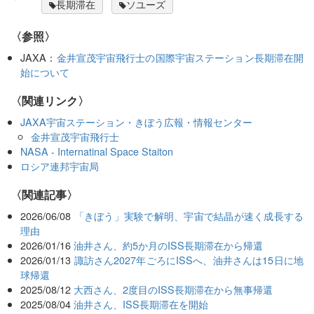
長期滞在
ソユーズ
〈参照〉
JAXA：
金井宣茂宇宙飛行士の国際宇宙ステーション長期滞在開
始について
〈関連リンク〉
JAXA宇宙ステーション・きぼう広報・情報センター
金井宣茂宇宙飛行士
NASA - Internatinal Space Staiton
ロシア連邦宇宙局
関連記事
2026/06/08
「きぼう」実験で解明、宇宙で結晶が速く成長する
理由
2026/01/16
油井さん、約5か月のISS長期滞在から帰還
2026/01/13
諏訪さん2027年ごろにISSへ、油井さんは15日に地
球帰還
2025/08/12
大西さん、2度目のISS長期滞在から無事帰還
2025/08/04
油井さん、ISS長期滞在を開始