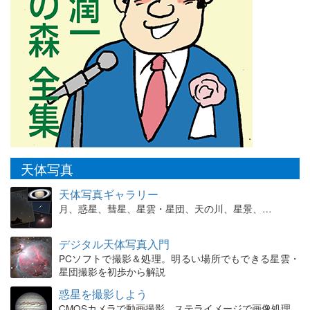
天体写真
天体写真ギャラリー
月、惑星、彗星、星雲・星団、天の川、星景、…
デジタル天体写真入門
PCソフトで撮影＆処理。明るい場所でもできる星雲・
星団撮影を初歩から解説
惑星を撮影しよう
CMOSカメラで動画撮影、ステライメージで画像処理