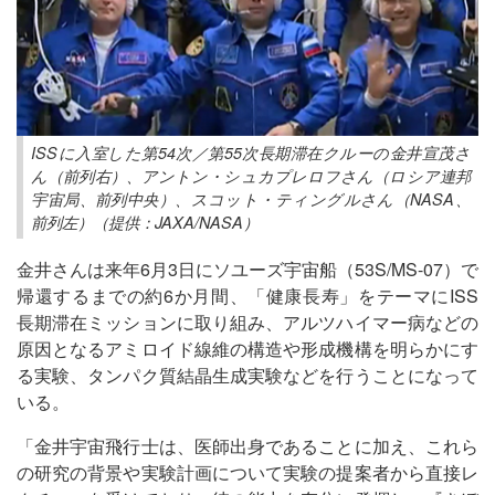
ISSに入室した第54次／第55次長期滞在クルーの金井宣茂さ
ん（前列右）、アントン・シュカプレロフさん（ロシア連邦
宇宙局、前列中央）、スコット・ティングルさん（NASA、
前列左）（提供：JAXA/NASA）
金井さんは来年6月3日にソユーズ宇宙船（53S/MS-07）で
帰還するまでの約6か月間、「健康長寿」をテーマにISS
長期滞在ミッションに取り組み、アルツハイマー病などの
原因となるアミロイド線維の構造や形成機構を明らかにす
る実験、タンパク質結晶生成実験などを行うことになって
いる。
「金井宇宙飛行士は、医師出身であることに加え、これら
の研究の背景や実験計画について実験の提案者から直接レ