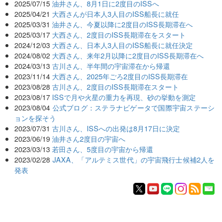
2025/07/15
油井さん、8月1日に2度目のISSへ
2025/04/21
大西さんが日本人3人目のISS船長に就任
2025/03/31
油井さん、今夏以降に2度目のISS長期滞在へ
2025/03/17
大西さん、2度目のISS長期滞在をスタート
2024/12/03
大西さん、日本人3人目のISS船長に就任決定
2024/08/02
大西さん、来年2月以降に2度目のISS長期滞在へ
2024/03/13
古川さん、半年間の宇宙滞在から帰還
2023/11/14
大西さん、2025年ごろ2度目のISS長期滞在
2023/08/28
古川さん、2度目のISS長期滞在スタート
2023/08/17
ISSで月や火星の重力を再現、砂の挙動を測定
2023/08/04
公式ブログ：ステラナビゲータで国際宇宙ステーシ
ョンを探そう
2023/07/31
古川さん、ISSへの出発は8月17日に決定
2023/06/19
油井さん2度目の宇宙へ
2023/03/13
若田さん、5度目の宇宙から帰還
2023/02/28
JAXA、「アルテミス世代」の宇宙飛行士候補2人を
発表