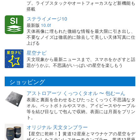
プ。ライブスタックやオートフォーカスなど新機能も
搭載
ステライメージ10
最新版
10.0f
天体画像に埋もれた微細な情報を最大限に引き出し、
不要なノイズは徹底的に除去して美しい天体写真に仕
上げる
星空ナビ
天文現象から最新ニュースまで、スマホをかざすと話
題がうかぶ。不思議がいっぱいの星空を楽しもう
ショッピング
アストロアーツ くっつくタオル 〜 包むーん
表面と裏面を合わせるとぴたっとくっつく不思議なタ
オル。ペットボトルやスマホ、アイピースやケーブル
等を結び目なしで包んで収納。表面には月面をプリン
ト。
オリジナル 天文タンブラー
【星空に乾杯！】黄道12星座とマウナケアの星空をデ
ザインしたステンレスサーモタンブラー。黄道12星座