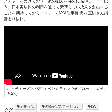
クチャーを受けており、彼の能力を存分に発揮し、『きぼ
う』日本実験棟の利用を通じて素晴らしい成果を創出する
ことを期待しております」（JAXA理事長 奥村直樹さん談
話より抜粋）。
ハッチオープン・交信イベントライブ中継 （録画）（提供：
JAXA）
金井宣茂
国際宇宙ステーション
ISS
タグ