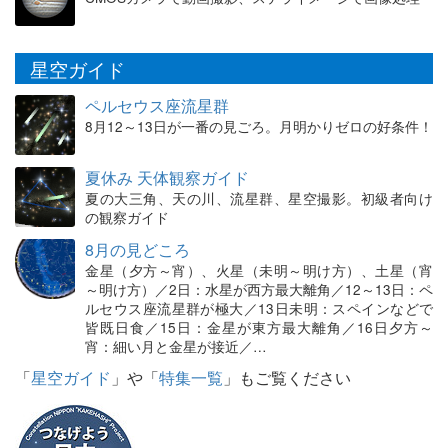
星空ガイド
ペルセウス座流星群
8月12～13日が一番の見ごろ。月明かりゼロの好条件！
夏休み 天体観察ガイド
夏の大三角、天の川、流星群、星空撮影。初級者向け
の観察ガイド
8月の見どころ
金星（夕方～宵）、火星（未明～明け方）、土星（宵
～明け方）／2日：水星が西方最大離角／12～13日：ペ
ルセウス座流星群が極大／13日未明：スペインなどで
皆既日食／15日：金星が東方最大離角／16日夕方～
宵：細い月と金星が接近／…
「
星空ガイド
」や「
特集一覧
」もご覧ください