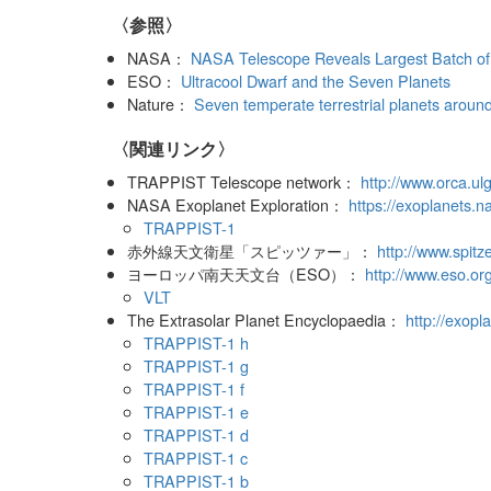
〈参照〉
NASA：
NASA Telescope Reveals Largest Batch of 
ESO：
Ultracool Dwarf and the Seven Planets
Nature：
Seven temperate terrestrial planets aroun
〈関連リンク〉
TRAPPIST Telescope network：
http://www.orca.u
NASA Exoplanet Exploration：
https://exoplanets.n
TRAPPIST-1
赤外線天文衛星「スピッツァー」：
http://www.spitz
ヨーロッパ南天天文台（ESO）：
http://www.eso.or
VLT
The Extrasolar Planet Encyclopaedia：
http://exopl
TRAPPIST-1 h
TRAPPIST-1 g
TRAPPIST-1 f
TRAPPIST-1 e
TRAPPIST-1 d
TRAPPIST-1 c
TRAPPIST-1 b