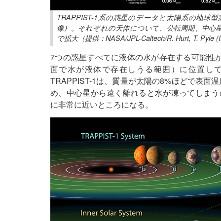
TRAPPIST-1系の惑星のデータと太陽系の地球型
像）。それぞれの天体について、公転周期、中心星
で拡大（提供：NASA/JPL-Caltech/R. Hurt, T. Pyle (
7つの惑星すべてに液体の水が存在する可能性
面で水が液体で存在しうる範囲）に位置し
TRAPPIST-1は、質量が太陽の8%ほどで表
め、中心星から遠く離れると水が凍ってしまう
に非常に近いところになる。