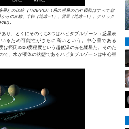
惑星との比較（TRAPPIST-1系の惑星の色や模様はすべて想
からの距離、半径（地球＝1）、質量（地球＝1）。クリック
IPAC)）
があり、とくにそのうち3つはハビタブルゾーン（惑星表
ているため可能性がさらに高いという。中心星である
面温度は摂氏2300度程度という超低温の赤色矮星だ。そのた
ので、水が液体の状態であるハビタブルゾーンは中心星