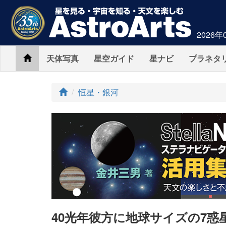
2026年
Home
天体写真
星空ガイド
星ナビ
プラネタ
ト
恒星・銀河
ッ
プ
40光年彼方に地球サイズの7惑