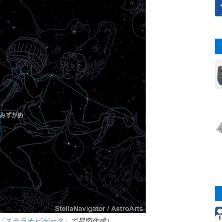
「ステラナビゲータ」
で星図作成）