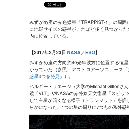
みずがめ座の赤色矮星「TRAPPIST-1」の
に地球サイズの惑星がこれほど多く見つかった
内に位置している。
【2017年2月23日
NASA
／
ESO
】
みずがめ座の方向約40光年彼方に位置する恒星「
かっていた（参照：アストロアーツニュース
「
惑星3つを発見」
）。
ベルギー・リエージュ大学のMichaël Gil
鏡「VLT」やNASAの赤外線天文衛星「スピッツ
して主星が暗くなる様子（トランジット）を詳
らかになった。1つの星の周りに7つもの系外惑