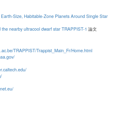
Earth-Size, Habitable-Zone Planets Around Single Star
d the nearby ultracool dwarf star TRAPPIST-1
論文
lg.ac.be/TRAPPIST/Trappist_Main_Fr/Home.html
asa.gov/
er.caltech.edu/
g/
anet.eu/