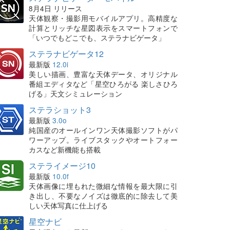
8月4日 リリース
天体観察・撮影用モバイルアプリ。高精度な
計算とリッチな星図表示をスマートフォンで
「いつでもどこでも、ステラナビゲータ」
ステラナビゲータ12
最新版
12.0i
美しい描画、豊富な天体データ、オリジナル
番組エディタなど「星空ひろがる 楽しさひろ
げる」天文シミュレーション
ステラショット3
最新版
3.0o
純国産のオールインワン天体撮影ソフトがパ
ワーアップ。ライブスタックやオートフォー
カスなど新機能も搭載
ステライメージ10
最新版
10.0f
天体画像に埋もれた微細な情報を最大限に引
き出し、不要なノイズは徹底的に除去して美
しい天体写真に仕上げる
星空ナビ