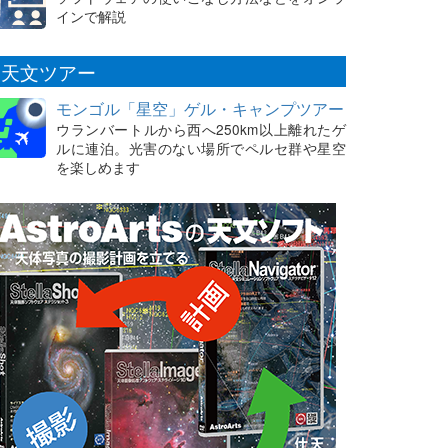
インで解説
天文ツアー
モンゴル「星空」ゲル・キャンプツアー
ウランバートルから西へ250km以上離れたゲ
ルに連泊。光害のない場所でペルセ群や星空
を楽しめます