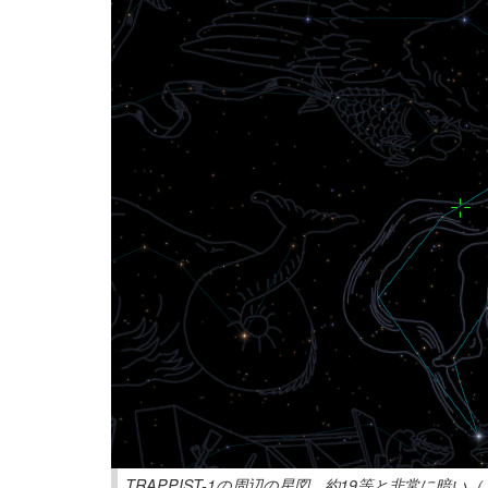
TRAPPIST-1の周辺の星図。約19等と非常に暗い（