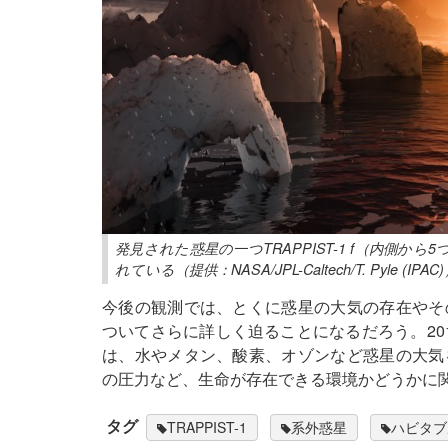
発見された惑星の一つTRAPPIST-1 f（内側
れている（提供：NASA/JPL-Caltech/T. Pyle (IPAC
今後の観測では、とくに惑星の大気の存在やそ
ついてさらに詳しく迫ることになるだろう。20
は、水やメタン、酸素、オゾンなど惑星の大気
の圧力など、生命が存在できる環境かどうかに
タグ
TRAPPIST-1
系外惑星
ハビタブ