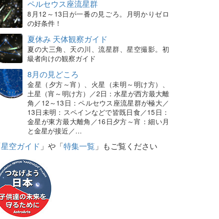
ペルセウス座流星群
8月12～13日が一番の見ごろ。月明かりゼロ
の好条件！
夏休み 天体観察ガイド
夏の大三角、天の川、流星群、星空撮影。初
級者向けの観察ガイド
8月の見どころ
金星（夕方～宵）、火星（未明～明け方）、
土星（宵～明け方）／2日：水星が西方最大離
角／12～13日：ペルセウス座流星群が極大／
13日未明：スペインなどで皆既日食／15日：
金星が東方最大離角／16日夕方～宵：細い月
と金星が接近／…
「
星空ガイド
」や「
特集一覧
」もご覧ください