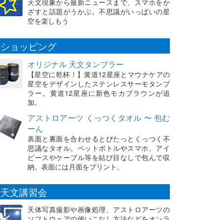
天文現象から最新ニュースまで、スマホをか
ざすと話題がうかぶ。不思議がいっぱいの星
空を楽しもう
ショッピング
オリジナル 天文タンブラー
【星空に乾杯！】黄道12星座とマウナケアの
星空をデザインしたステンレスサーモタンブ
ラー。黄道12星座に新色モカブラウンが追
加。
アストロアーツ くっつくタオル 〜 包む
ーん
表面と裏面を合わせるとぴたっとくっつく不
思議なタオル。ペットボトルやスマホ、アイ
ピースやケーブル等を結び目なしで包んで収
納。表面には月面をプリント。
天文講習会
天体写真撮影や画像処理、アストロアーツの
ソフトウェアの使いこなし方法などをオンラ