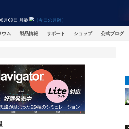
08月09日
月齢
リウム
製品情報
サポート
ショップ
公式ブログ
星