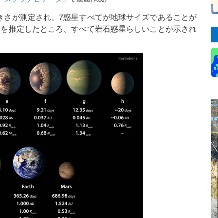
きさが測定され、7惑星すべてが地球サイズであることが
度を推定したところ、すべて岩石惑星らしいことが示され