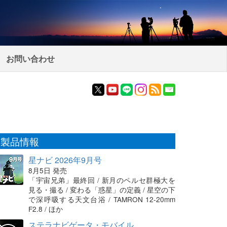
お問い合わせ
製品情報
星ナビ 2026年9月号
8月5日 発売
「宇宙兄弟」最終回 / 新月のペルセ群極大を
見る・撮る / 変わる「惑星」の定義 / 星空の下
で深呼吸する天文台浴 / TAMRON 12-20mm
F2.8 / ほか
ステラナビゲータ・モバイル