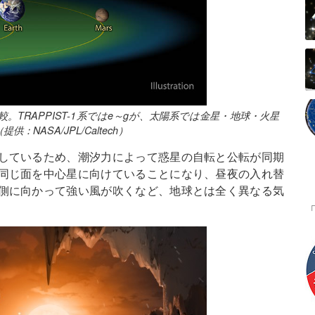
較。TRAPPIST-1系ではe～gが、太陽系では金星・地球・火星
ASA/JPL/Caltech）
しているため、潮汐力によって惑星の自転と公転が同期
同じ面を中心星に向けていることになり、昼夜の入れ替
側に向かって強い風が吹くなど、地球とは全く異なる気