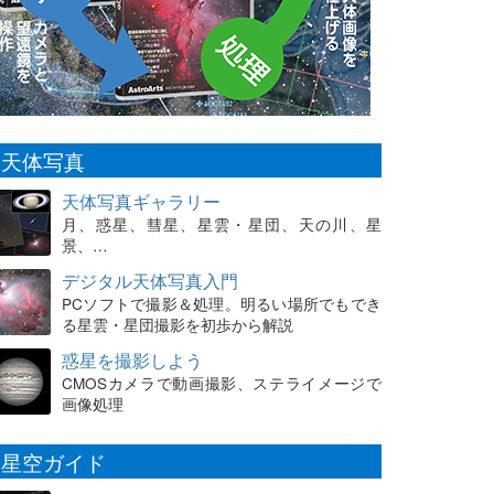
天体写真
天体写真ギャラリー
月、惑星、彗星、星雲・星団、天の川、星
景、…
デジタル天体写真入門
PCソフトで撮影＆処理。明るい場所でもでき
る星雲・星団撮影を初歩から解説
惑星を撮影しよう
CMOSカメラで動画撮影、ステライメージで
画像処理
星空ガイド