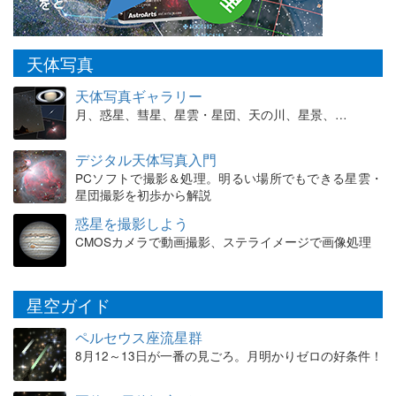
天体写真
天体写真ギャラリー
月、惑星、彗星、星雲・星団、天の川、星景、…
デジタル天体写真入門
PCソフトで撮影＆処理。明るい場所でもできる星雲・
星団撮影を初歩から解説
惑星を撮影しよう
CMOSカメラで動画撮影、ステライメージで画像処理
星空ガイド
ペルセウス座流星群
8月12～13日が一番の見ごろ。月明かりゼロの好条件！