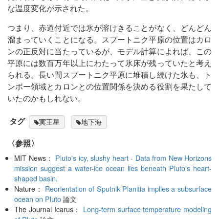
な温度変化が示された。
つまり、赤道付近では氷が溶けきることがなく、どんどん
溜まっていくことになる。スプートニク平原の位置はカロ
ンの正反対に当たっているが、モデル計算によれば、この
平原には数百万年以上にわたって氷床が残っていたと考え
られる。長い間スプートニク平原に堆積し続けた氷も、ト
ンボー領域とカロンとの位置関係を決める役割を果たして
いたのかもしれない。
タグ
冥王星
地下海
〈参照〉
MIT News：
Pluto's icy, slushy heart - Data from New Horizons
mission suggest a water-ice ocean lies beneath Pluto's heart-
shaped basin.
Nature：
Reorientation of Sputnik Planitia implies a subsurface
ocean on Pluto
論文
The Journal Icarus：
Long-term surface temperature modeling