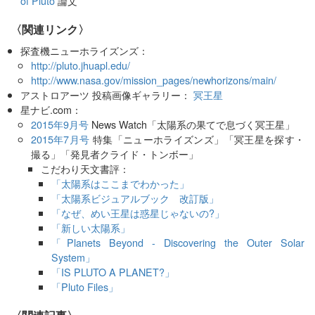
of Pluto
論文
〈関連リンク〉
探査機ニューホライズンズ：
http://pluto.jhuapl.edu/
http://www.nasa.gov/mission_pages/newhorizons/main/
アストロアーツ 投稿画像ギャラリー：
冥王星
星ナビ.com：
2015年9月号
News Watch「太陽系の果てで息づく冥王星」
2015年7月号
特集「ニューホライズンズ」「冥王星を探す・
撮る」「発見者クライド・トンボー」
こだわり天文書評：
「太陽系はここまでわかった」
「太陽系ビジュアルブック 改訂版」
「なぜ、めい王星は惑星じゃないの?」
「新しい太陽系」
「Planets Beyond - Discovering the Outer Solar
System」
「IS PLUTO A PLANET?」
「Pluto Files」