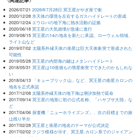
関連記事
2026/07/21
2026年7月28日 冥王星がやぎ座で衝
2020/12/28
氷天体の環境を左右するガスハイドレートの形成
2020/12/24
エウロパの地下海に熱水活動の証拠
2020/06/18
冥王星の大気崩壊が急速に進行
2019/08/15
冥王星の14の地名を新たに承認、ローウェル領域、
ライト山など
2019/07/02
太陽系外縁天体の衛星は巨大天体衝突で形成された
可能性
2019/05/28
冥王星の内部海の鍵はメタンハイドレート
2018/05/31
冥王星は10億個もの彗星衝突でできたのかもしれな
い
2018/04/13
「キューブリック山」など、冥王星の衛星カロンの
地名を正式承認
2017/12/08
太陽系外縁天体の地下海は潮汐加熱で延命
2017/09/14
冥王星の地形に初の公式名称、「ハヤブサ大陸」な
ど
2017/04/06
探査機「ニューホライズンズ」、次の目標までの旅
は残り半分
2017/02/28
冥王星と衛星の地名のテーマが公式決定
2017/02/02
クジラ模様が示す、冥王星‐カロン系でのジャイアン