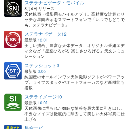
ステラナビゲータ・モバイル
8月4日 リリース
天体観察・撮影用モバイルアプリ。高精度な計算とリ
ッチな星図表示をスマートフォンで「いつでもどこで
も、ステラナビゲータ」
ステラナビゲータ12
最新版
12.0i
美しい描画、豊富な天体データ、オリジナル番組エデ
ィタなど「星空ひろがる 楽しさひろげる」天文シミュ
レーション
ステラショット3
最新版
3.0o
純国産のオールインワン天体撮影ソフトがパワーアッ
プ。ライブスタックやオートフォーカスなど新機能も
搭載
ステライメージ10
最新版
10.0f
天体画像に埋もれた微細な情報を最大限に引き出し、
不要なノイズは徹底的に除去して美しい天体写真に仕
上げる
星空ナビ