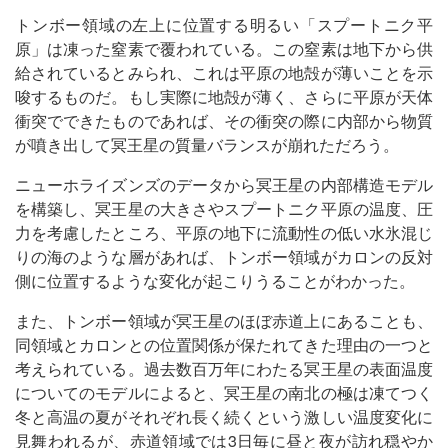
トンボー領域の左上に位置する明るい「スプートニク平
原」は凍った窒素で覆われている。この窒素は地下から供
給されているとみられ、これは平原の地殻が薄いことを示
唆するものだ。もし実際に地殻が薄く、さらに平原が天体
衝突でできたものであれば、その衝突の際に内部から物質
が噴き出して冥王星の質量バランスが崩れただろう。
ニューホライズンズのデータから冥王星の内部構造モデル
を構築し、冥王星の大きさやスプートニク平原の温度、圧
力を考慮したところ、平原の地下に流動性の低い水氷混じ
りの海のような層があれば、トンボー領域がカロンの反対
側に位置するような変化が起こりうることがわかった。
また、トンボー領域が冥王星のほぼ赤道上にあることも、
同領域とカロンとの位置関係が保たれてきた理由の一つと
考えられている。過去数百万年にわたる冥王星の表面温度
についてのモデルによると、冥王星の南北の極は凍てつく
冬と高温の夏がそれぞれ長く続くという激しい温度変化に
見舞われるが、赤道領域では3日毎に昼と夜が訪れ穏やか