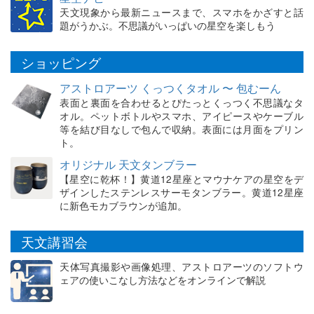
天文現象から最新ニュースまで、スマホをかざすと話
題がうかぶ。不思議がいっぱいの星空を楽しもう
ショッピング
アストロアーツ くっつくタオル 〜 包むーん
表面と裏面を合わせるとぴたっとくっつく不思議なタ
オル。ペットボトルやスマホ、アイピースやケーブル
等を結び目なしで包んで収納。表面には月面をプリン
ト。
オリジナル 天文タンブラー
【星空に乾杯！】黄道12星座とマウナケアの星空をデ
ザインしたステンレスサーモタンブラー。黄道12星座
に新色モカブラウンが追加。
天文講習会
天体写真撮影や画像処理、アストロアーツのソフトウ
ェアの使いこなし方法などをオンラインで解説