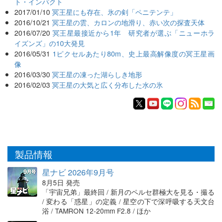
ト・インパクト
2017/01/10
冥王星にも存在、氷の剣「ペニテンテ」
2016/10/21
冥王星の雲、カロンの地滑り、赤い次の探査天体
2016/07/20
冥王星最接近から1年 研究者が選ぶ「ニューホラ
イズンズ」の10大発見
2016/05/31
1ピクセルあたり80m、史上最高解像度の冥王星画
像
2016/03/30
冥王星の凍った湖らしき地形
2016/02/03
冥王星の大気と広く分布した水の氷
製品情報
星ナビ 2026年9月号
8月5日 発売
「宇宙兄弟」最終回 / 新月のペルセ群極大を見る・撮る
/ 変わる「惑星」の定義 / 星空の下で深呼吸する天文台
浴 / TAMRON 12-20mm F2.8 / ほか