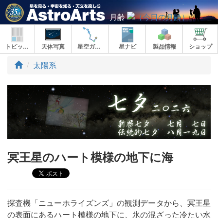
月齢
トピックス
天体写真
星空ガイド
星ナビ
製品情報
ショップ
ト
太陽系
ッ
プ
冥王星のハート模様の地下に海
探査機「ニューホライズンズ」の観測データから、冥王星
の表面にあるハート模様の地下に、氷の混ざった冷たい水