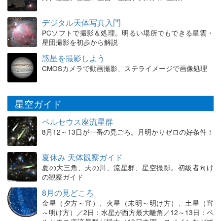
デジタル天体写真入門
PCソフトで撮影＆処理。明るい場所でもできる星雲・
星団撮影を初歩から解説
惑星を撮影しよう
CMOSカメラで動画撮影、ステライメージで画像処理
星空ガイド
ペルセウス座流星群
8月12～13日が一番の見ごろ。月明かりゼロの好条件！
夏休み 天体観察ガイド
夏の大三角、天の川、流星群、星空撮影。初級者向け
の観察ガイド
8月の見どころ
金星（夕方～宵）、火星（未明～明け方）、土星（宵
～明け方）／2日：水星が西方最大離角／12～13日：ペ