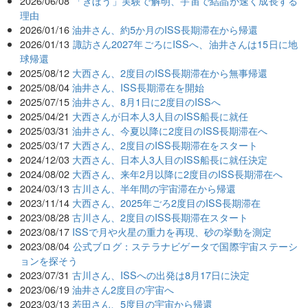
2026/06/08
「きぼう」実験で解明、宇宙で結晶が速く成長する
理由
2026/01/16
油井さん、約5か月のISS長期滞在から帰還
2026/01/13
諏訪さん2027年ごろにISSへ、油井さんは15日に地
球帰還
2025/08/12
大西さん、2度目のISS長期滞在から無事帰還
2025/08/04
油井さん、ISS長期滞在を開始
2025/07/15
油井さん、8月1日に2度目のISSへ
2025/04/21
大西さんが日本人3人目のISS船長に就任
2025/03/31
油井さん、今夏以降に2度目のISS長期滞在へ
2025/03/17
大西さん、2度目のISS長期滞在をスタート
2024/12/03
大西さん、日本人3人目のISS船長に就任決定
2024/08/02
大西さん、来年2月以降に2度目のISS長期滞在へ
2024/03/13
古川さん、半年間の宇宙滞在から帰還
2023/11/14
大西さん、2025年ごろ2度目のISS長期滞在
2023/08/28
古川さん、2度目のISS長期滞在スタート
2023/08/17
ISSで月や火星の重力を再現、砂の挙動を測定
2023/08/04
公式ブログ：ステラナビゲータで国際宇宙ステーシ
ョンを探そう
2023/07/31
古川さん、ISSへの出発は8月17日に決定
2023/06/19
油井さん2度目の宇宙へ
2023/03/13
若田さん、5度目の宇宙から帰還