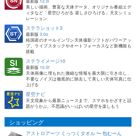
最新版
12.0i
美しい描画、豊富な天体データ、オリジナル番組エデ
ィタなど「星空ひろがる 楽しさひろげる」天文シミュ
レーション
ステラショット3
最新版
3.0o
純国産のオールインワン天体撮影ソフトがパワーアッ
プ。ライブスタックやオートフォーカスなど新機能も
搭載
ステライメージ10
最新版
10.0f
天体画像に埋もれた微細な情報を最大限に引き出し、
不要なノイズは徹底的に除去して美しい天体写真に仕
上げる
星空ナビ
天文現象から最新ニュースまで、スマホをかざすと話
題がうかぶ。不思議がいっぱいの星空を楽しもう
ショッピング
アストロアーツ くっつくタオル 〜 包むーん