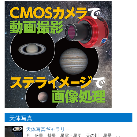
天体写真
天体写真ギャラリー
月、惑星、彗星、星雲・星団、天の川、星景、…