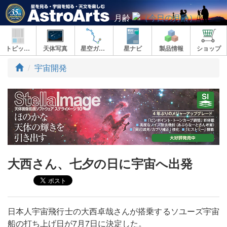
月齢
トピックス
天体写真
星空ガイド
星ナビ
製品情報
ショップ
ト
宇宙開発
ッ
プ
大西さん、七夕の日に宇宙へ出発
日本人宇宙飛行士の大西卓哉さんが搭乗するソユーズ宇宙
船の打ち上げ日が7月7日に決定した。