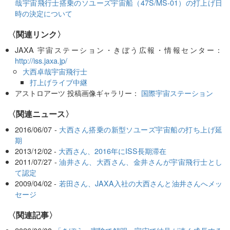
哉宇宙飛行士搭乗のソユーズ宇宙船（47S/MS-01）の打上げ日
時の決定について
〈関連リンク〉
JAXA 宇宙ステーション・きぼう広報・情報センター：
http://iss.jaxa.jp/
大西卓哉宇宙飛行士
打上げライブ中継
アストロアーツ 投稿画像ギャラリー：
国際宇宙ステーション
〈関連ニュース〉
2016/06/07 -
大西さん搭乗の新型ソユーズ宇宙船の打ち上げ延
期
2013/12/02 -
大西さん、2016年にISS長期滞在
2011/07/27 -
油井さん、大西さん、金井さんが宇宙飛行士とし
て認定
2009/04/02 -
若田さん、JAXA入社の大西さんと油井さんへメッ
セージ
関連記事