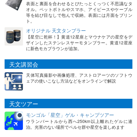
表面と裏面を合わせるとぴたっとくっつく不思議なタ
オル。ペットボトルやスマホ、アイピースやケーブル
等を結び目なしで包んで収納。表面には月面をプリン
ト。
オリジナル 天文タンブラー
【星空に乾杯！】黄道12星座とマウナケアの星空をデ
ザインしたステンレスサーモタンブラー。黄道12星座
に新色モカブラウンが追加。
天文講習会
天体写真撮影や画像処理、アストロアーツのソフトウ
ェアの使いこなし方法などをオンラインで解説
天文ツアー
モンゴル「星空」ゲル・キャンプツアー
ウランバートルから西へ250km以上離れたゲルに連
泊。光害のない場所でペルセ群や星空を楽しめます