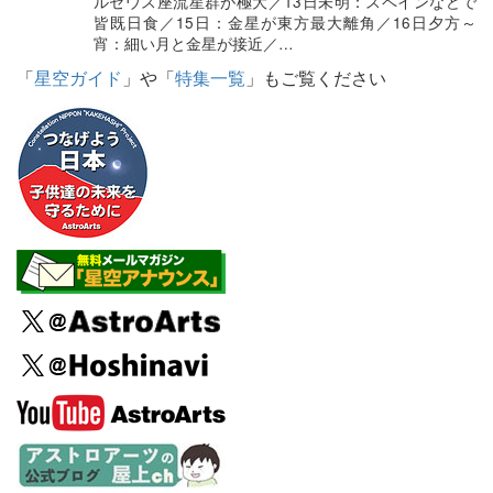
ルセウス座流星群が極大／13日未明：スペインなどで
皆既日食／15日：金星が東方最大離角／16日夕方～
宵：細い月と金星が接近／…
「
星空ガイド
」や「
特集一覧
」もご覧ください