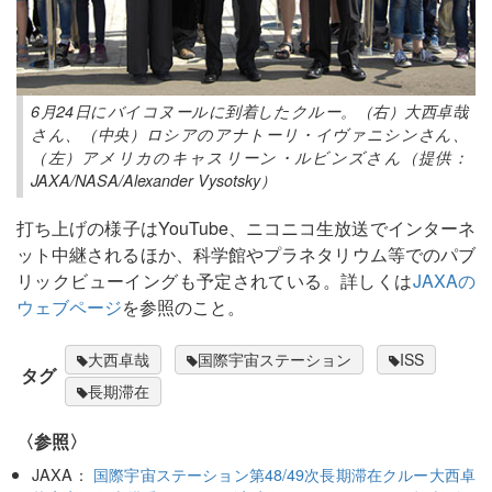
6月24日にバイコヌールに到着したクルー。（右）大西卓哉
さん、（中央）ロシアのアナトーリ・イヴァニシンさん、
（左）アメリカのキャスリーン・ルビンズさん（提供：
JAXA/NASA/Alexander Vysotsky）
打ち上げの様子はYouTube、ニコニコ生放送でインターネ
ット中継されるほか、科学館やプラネタリウム等でのパブ
リックビューイングも予定されている。詳しくは
JAXAの
ウェブページ
を参照のこと。
大西卓哉
国際宇宙ステーション
ISS
タグ
長期滞在
〈参照〉
JAXA：
国際宇宙ステーション第48/49次長期滞在クルー大西卓