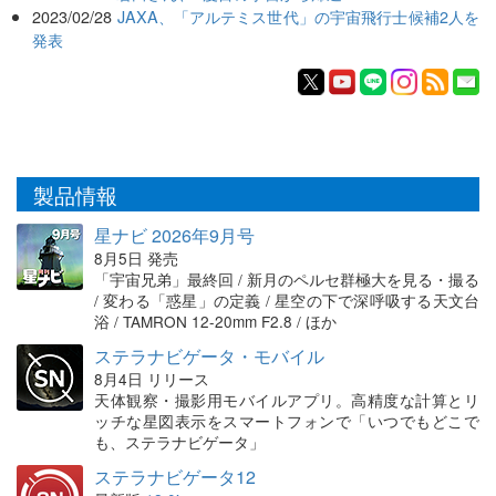
2023/02/28
JAXA、「アルテミス世代」の宇宙飛行士候補2人を
発表
製品情報
星ナビ 2026年9月号
8月5日 発売
「宇宙兄弟」最終回 / 新月のペルセ群極大を見る・撮る
/ 変わる「惑星」の定義 / 星空の下で深呼吸する天文台
浴 / TAMRON 12-20mm F2.8 / ほか
ステラナビゲータ・モバイル
8月4日 リリース
天体観察・撮影用モバイルアプリ。高精度な計算とリ
ッチな星図表示をスマートフォンで「いつでもどこで
も、ステラナビゲータ」
ステラナビゲータ12