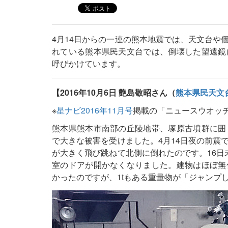
4月14日からの一連の熊本地震では、天文台や
れている熊本県民天文台では、倒壊した望遠鏡
呼びかけています。
【2016年10月6日 艶島敬昭さん（
熊本県民天文
※
星ナビ2016年11月号
掲載の「ニュースウオッ
熊本県熊本市南部の丘陵地帯、塚原古墳群に囲
で大きな被害を受けました。4月14日夜の前震で
が大きく飛び跳ねて北側に倒れたのです。16日
室のドアが開かなくなりました。建物はほぼ無
かったのですが、1tもある重量物が「ジャンプ