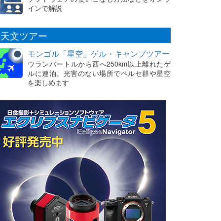
インで解説
天文ツアー
モンゴル「星空」ゲル・キャンプツアー
ウランバートルから西へ250km以上離れたゲ
ルに連泊。光害のない場所でペルセ群や星空
を楽しめます