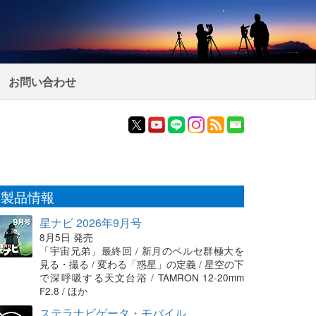
お問い合わせ
製品情報
星ナビ 2026年9月号
8月5日 発売
「宇宙兄弟」最終回 / 新月のペルセ群極大を
見る・撮る / 変わる「惑星」の定義 / 星空の下
で深呼吸する天文台浴 / TAMRON 12-20mm
F2.8 / ほか
ステラナビゲータ・モバイル