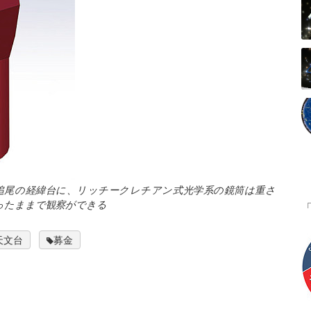
追尾の経緯台に、リッチークレチアン式光学系の鏡筒は重さ
立ったままで観察ができる
天文台
募金