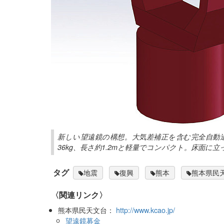
新しい望遠鏡の構想。大気差補正を含む完全自動
36kg、長さ約1.2mと軽量でコンパクト。床面に
タグ
地震
復興
熊本
熊本県民
〈関連リンク〉
熊本県民天文台：
http://www.kcao.jp/
望遠鏡募金