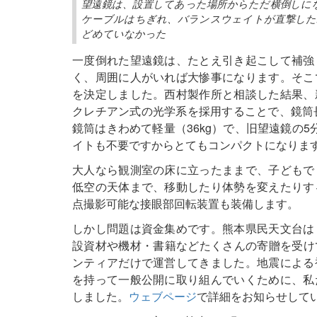
望遠鏡は、設置してあった場所からただ横倒しに
ケーブルはちぎれ、バランスウェイトが直撃した
どめていなかった
一度倒れた望遠鏡は、たとえ引き起こして補強
く、周囲に人がいれば大惨事になります。そこ
を決定しました。西村製作所と相談した結果、
クレチアン式の光学系を採用することで、鏡筒長
鏡筒はきわめて軽量（36kg）で、旧望遠鏡の
イトも不要ですからとてもコンパクトになりま
大人なら観測室の床に立ったままで、子どもで
低空の天体まで、移動したり体勢を変えたりす
点撮影可能な接眼部回転装置も装備します。
しかし問題は資金集めです。熊本県民天文台は
設資材や機材・書籍などたくさんの寄贈を受けて
ンティアだけで運営してきました。地震による
を持って一般公開に取り組んでいくために、私
しました。
ウェブページ
で詳細をお知らせして