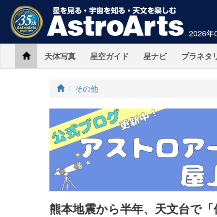
2026年
Home
天体写真
星空ガイド
星ナビ
プラネタ
ト
その他
ッ
プ
熊本地震から半年、天文台で「