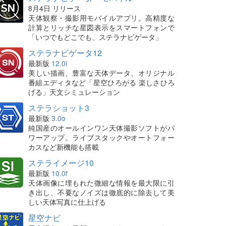
8月4日 リリース
天体観察・撮影用モバイルアプリ。高精度な
計算とリッチな星図表示をスマートフォンで
「いつでもどこでも、ステラナビゲータ」
ステラナビゲータ12
最新版
12.0i
美しい描画、豊富な天体データ、オリジナル
番組エディタなど「星空ひろがる 楽しさひろ
げる」天文シミュレーション
ステラショット3
最新版
3.0o
純国産のオールインワン天体撮影ソフトがパ
ワーアップ。ライブスタックやオートフォー
カスなど新機能も搭載
ステライメージ10
最新版
10.0f
天体画像に埋もれた微細な情報を最大限に引
き出し、不要なノイズは徹底的に除去して美
しい天体写真に仕上げる
星空ナビ