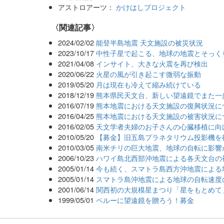
アストロアーツ：
かけはしプロジェクト
関連記事
2024/02/02
能登半島地震 天文施設の被災状況
2023/10/17
中性子星で起こる、地球の地震とそっく
2021/04/08
インサイト、大きな火震を再び検出
2020/06/22
火星の風が引き起こす微弱な振動
2019/05/20
月は現在も冷えて縮み続けている
2018/12/19
熊本県民天文台、新しい望遠鏡でまた一
2016/07/19
熊本地震における天文施設の復興状況に
2016/04/25
熊本地震における天文施設の被害状況に
2016/02/05
天文学者夫婦のお子さんの心臓移植に向
2010/05/20
【募金】旧五島プラネタリウム投影機を
2010/03/05
南米チリの巨大地震、地球の自転に影響
2006/10/23
ハワイ島北西部沖地震による各天文台の
2005/01/14
今も続く、スマトラ島西方沖地震による
2005/01/14
スマトラ島沖地震による地球の自転速度
2001/06/14
関西初の大規模星まつり「星をもとめて
1999/05/01
ペルーに望遠鏡を贈ろう！募金