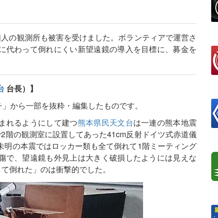
個人の観測所も被害を受けました。ボランティアで運営さ
に代わって倒れにくい新望遠鏡の導入を目標に、募金を
台
台長）】
チ」から一部を抜粋・編集したものです。
まれるようにして建つ
熊本県民天文台
は一連の熊本地震
2階の観測室に設置してあった41cm反射ドイツ式赤道儀
未明の本震ではロッカー類も全て倒れて1階ミーティング
傷で、望遠鏡も外見上は大きく破損したようには見えな
して倒れた」のは衝撃的でした。