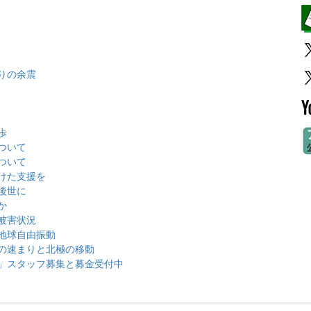
りの余震
歩
ついて
ついて
けた支援を
後世に
か
被害状況
地球自由振動
の速まりと北極の移動
」スタッフ募集と募金受付中