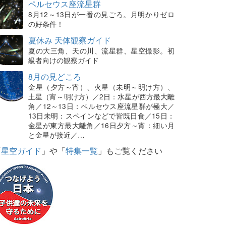
ペルセウス座流星群
8月12～13日が一番の見ごろ。月明かりゼロ
の好条件！
夏休み 天体観察ガイド
夏の大三角、天の川、流星群、星空撮影。初
級者向けの観察ガイド
8月の見どころ
金星（夕方～宵）、火星（未明～明け方）、
土星（宵～明け方）／2日：水星が西方最大離
角／12～13日：ペルセウス座流星群が極大／
13日未明：スペインなどで皆既日食／15日：
金星が東方最大離角／16日夕方～宵：細い月
と金星が接近／…
「
星空ガイド
」や「
特集一覧
」もご覧ください