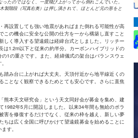
なったのではなく、一度飛び上がってから倒れこんでいた。
木製階段（写真右奥）は押し潰されて、ほとんど元の形をと
・再設置しても強い地震があればまた倒れる可能性が高
でこの機会に安全な公開の仕方を一から構築し直すこと
新しく導入する望遠鏡は経緯台式としました。リッチー
は1.2m以下と従来の約半分。カーボンハイブリッドの
5分の1の重さです。また、経緯儀式の架台はバランスウェ
す。
も踏み台に上がれば大丈夫。天頂付近から地平線近くの
ることなく観察できるためとても安心です。さらに直焦
「熊本天文研究会」という天文同好会が募金を集め、建
1982年5月に開設しました。以来34年間も無給のボラ
被害を修復するだけでなく、従来の枠を越え、新しい夢
たちは広く全国に呼びかけて望遠鏡募金を始めることに
います。