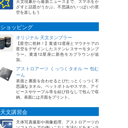
天文現象から最新ニュースまで、スマホをか
ざすと話題がうかぶ。不思議がいっぱいの星
空を楽しもう
ショッピング
オリジナル 天文タンブラー
【星空に乾杯！】黄道12星座とマウナケアの
星空をデザインしたステンレスサーモタンブ
ラー。黄道12星座に新色モカブラウンが追
加。
アストロアーツ くっつくタオル 〜 包む
ーん
表面と裏面を合わせるとぴたっとくっつく不
思議なタオル。ペットボトルやスマホ、アイ
ピースやケーブル等を結び目なしで包んで収
納。表面には月面をプリント。
天文講習会
天体写真撮影や画像処理、アストロアーツの
ソフトウェアの使いこなし方法などをオンラ