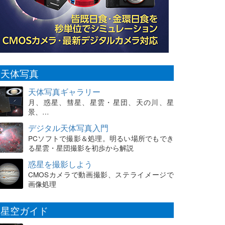
天体写真
天体写真ギャラリー
月、惑星、彗星、星雲・星団、天の川、星
景、…
デジタル天体写真入門
PCソフトで撮影＆処理。明るい場所でもでき
る星雲・星団撮影を初歩から解説
惑星を撮影しよう
CMOSカメラで動画撮影、ステライメージで
画像処理
星空ガイド