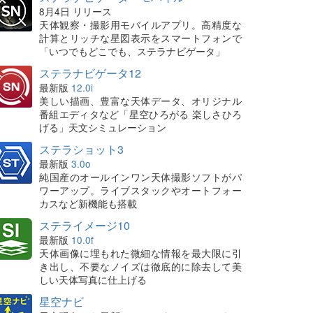
8月4日 リリース
天体観察・撮影用モバイルアプリ。高精度な
計算とリッチな星図表示をスマートフォンで
「いつでもどこでも、ステラナビゲータ」
ステラナビゲータ12
最新版
12.0i
美しい描画、豊富な天体データ、オリジナル
番組エディタなど「星空ひろがる 楽しさひろ
げる」天文シミュレーション
ステラショット3
最新版
3.0o
純国産のオールインワン天体撮影ソフトがパ
ワーアップ。ライブスタックやオートフォー
カスなど新機能も搭載
ステライメージ10
最新版
10.0f
天体画像に埋もれた微細な情報を最大限に引
き出し、不要なノイズは徹底的に除去して美
しい天体写真に仕上げる
星空ナビ