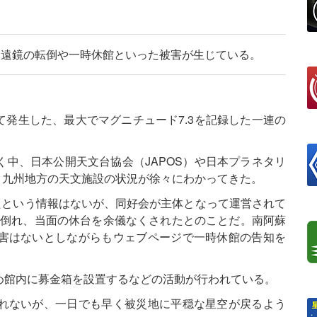
望遠鏡の転倒や一時休館といった被害が生じている。
して発生した、最大でマグニチュード7.3を記録した一連の
中、日本公開天文台協会（JAPOS）や日本プラネタリ
、九州地方の天文施設の状況が徐々にわかってきた。
たという情報はないが、同好会が主体となって運営されて
が倒れ、当面の休台を余儀なくされたとのことだ。南阿蘇
害はないとしながらもウェブページで一時休館の告知を
め館内に募金箱を設置するなどの活動が行われている。
れないが、一日でも早く被災地に平穏な星空が戻るよう