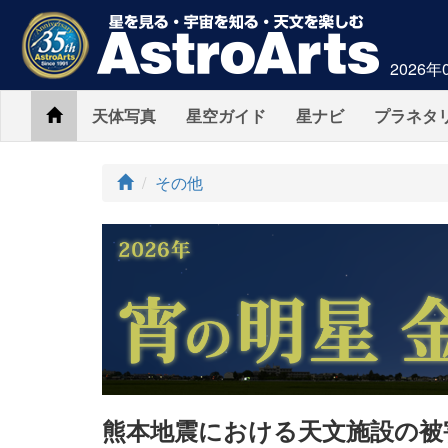
2026年
Home
天体写真
星空ガイド
星ナビ
プラネタ
ト
その他
ッ
プ
熊本地震における天文施設の被