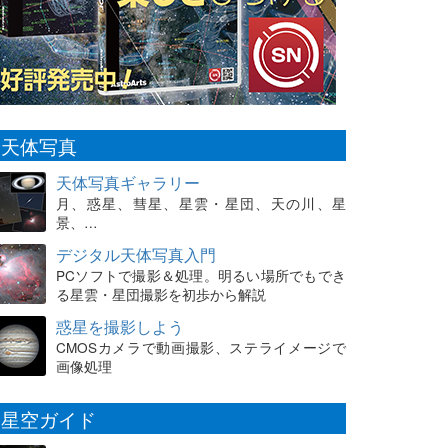
天体写真
天体写真ギャラリー
月、惑星、彗星、星雲・星団、天の川、星
景、…
デジタル天体写真入門
PCソフトで撮影＆処理。明るい場所でもでき
る星雲・星団撮影を初歩から解説
惑星を撮影しよう
CMOSカメラで動画撮影、ステライメージで
画像処理
星空ガイド