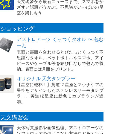
天文現象から最新ニュースまで、スマホをか
ざすと話題がうかぶ。不思議がいっぱいの星
空を楽しもう
ショッピング
アストロアーツ くっつくタオル 〜 包む
ーん
表面と裏面を合わせるとぴたっとくっつく不
思議なタオル。ペットボトルやスマホ、アイ
ピースやケーブル等を結び目なしで包んで収
納。表面には月面をプリント。
オリジナル 天文タンブラー
【星空に乾杯！】黄道12星座とマウナケアの
星空をデザインしたステンレスサーモタンブ
ラー。黄道12星座に新色モカブラウンが追
加。
天文講習会
天体写真撮影や画像処理、アストロアーツの
ソフトウェアの使いこなし方法などをオンラ