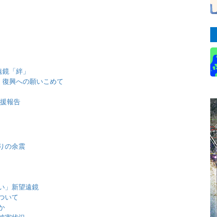
遠鏡「絆」
 復興への願いこめて
支援報告
りの余震
い」新望遠鏡
ついて
か
被害状況