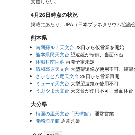
支援したい。
4月26日時点の状況
掲載にあたり、JPA（日本プラネタリウム協議
熊本県
南阿蘇ルナ天文台
28日から仮営業を開始
熊本県民天文台
望遠鏡が転倒、当面休台
休暇村南阿蘇
再開予定未定
清和高原天文台
大型望遠鏡が使用不可、観望
さかもと八竜天文台
28日から営業再開
ミューイ天文台
大型望遠鏡が使用不可
うぶやま天文台
天文台が使用不可、当面休台
大分県
梅園の里天文台「天球館」
通常営業
開崎海星館
通常営業
タグ