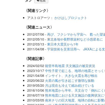
地震
〈関連リンク〉
アストロアーツ：
かけはしプロジェクト
〈関連ニュース〉
2012/07/06 -
再び、フクシマから宇宙へ 甦った望
2012/05/10 -
東北各地や長野県栄村など小惑星名に
2012/03/13 -
東日本大震災から1年
2011/04/08 -
宇宙技術を災害活用へ JAXAによる
関連記事
2024/02/02
能登半島地震 天文施設の被災状況
2023/10/17
中性子星で起こる、地球の地震とそっく
2021/04/08
インサイト、大きな火震を再び検出
2020/06/22
火星の風が引き起こす微弱な振動
2019/05/20
月は現在も冷えて縮み続けている
2016/10/06
熊本地震から半年、天文台で「倒れにく
2016/07/19
熊本地震における天文施設の復興状況に
2010/03/05
南米チリの巨大地震、地球の自転に影響
2006/10/23
ハワイ島北西部沖地震による各天文台の