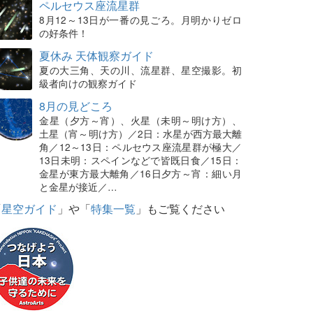
ペルセウス座流星群
8月12～13日が一番の見ごろ。月明かりゼロ
の好条件！
夏休み 天体観察ガイド
夏の大三角、天の川、流星群、星空撮影。初
級者向けの観察ガイド
8月の見どころ
金星（夕方～宵）、火星（未明～明け方）、
土星（宵～明け方）／2日：水星が西方最大離
角／12～13日：ペルセウス座流星群が極大／
13日未明：スペインなどで皆既日食／15日：
金星が東方最大離角／16日夕方～宵：細い月
と金星が接近／…
「
星空ガイド
」や「
特集一覧
」もご覧ください