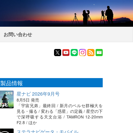
お問い合わせ
製品情報
星ナビ 2026年9月号
8月5日 発売
「宇宙兄弟」最終回 / 新月のペルセ群極大を
見る・撮る / 変わる「惑星」の定義 / 星空の下
で深呼吸する天文台浴 / TAMRON 12-20mm
F2.8 / ほか
ステラナビゲータ・モバイル