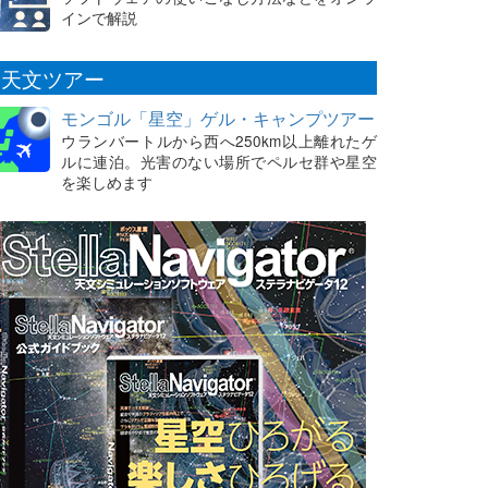
インで解説
天文ツアー
モンゴル「星空」ゲル・キャンプツアー
ウランバートルから西へ250km以上離れたゲ
ルに連泊。光害のない場所でペルセ群や星空
を楽しめます