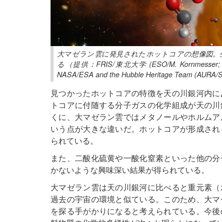
大マゼラン雲に発見されたホットコアの想像図。
る（提供：FRIS/東北大学 (ESO/M. Kornmesser; NASA,
NASA/ESA and the Hubble Heritage Team (AURA/
見つかったホットコアの特徴を天の川銀河内に
トコアに付随する分子ガスの化学組成が天の川
くに、大マゼラン雲ではメタノールやホルムア
いう点が大きな違いだ。ホットコアが形成され
られている。
また、二酸化硫黄や一酸化窒素といった他の分
かないような興味深い結果が得られている。
大マゼラン雲は天の川銀河に比べると重元素（
過去の宇宙の環境と似ている。このため、大マ
を探る手がかりになると考えられている。今後