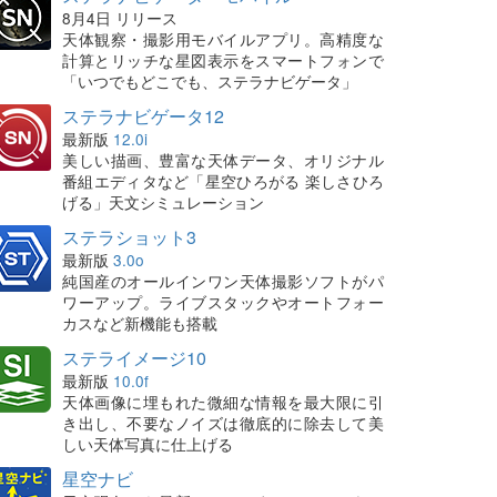
8月4日 リリース
天体観察・撮影用モバイルアプリ。高精度な
計算とリッチな星図表示をスマートフォンで
「いつでもどこでも、ステラナビゲータ」
ステラナビゲータ12
最新版
12.0i
美しい描画、豊富な天体データ、オリジナル
番組エディタなど「星空ひろがる 楽しさひろ
げる」天文シミュレーション
ステラショット3
最新版
3.0o
純国産のオールインワン天体撮影ソフトがパ
ワーアップ。ライブスタックやオートフォー
カスなど新機能も搭載
ステライメージ10
最新版
10.0f
天体画像に埋もれた微細な情報を最大限に引
き出し、不要なノイズは徹底的に除去して美
しい天体写真に仕上げる
星空ナビ