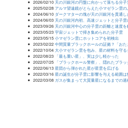
2026/02/10
天の川銀河の円盤に向かって落ちる分子
2025/02/28
アルマ望遠鏡がとらえた小マゼラン雲の
2024/06/10
ダークマターの塊が天の川銀河を貫通し
2024/06/03
天の川銀河内初、高速ジェットと分子雲
2023/09/26
天の川銀河中心の分子雲の距離と速度を
2023/05/23
宇宙ジェットで掃き集められた分子雲
2023/05/15
小マゼラン雲にホットコアを初検出
2023/02/22
中間質量ブラックホールの証拠？「おた
2022/10/04
大小マゼラン雲を包み、星の材料を守る
2022/08/23
「最も重い星」、実は少し軽かった
2022/07/25
「ブラックホール警察」、隠れたブラッ
2022/06/13
星団から弾かれた星が星雲を広げる
2022/03/16
星の誕生が分子雲に影響を与える範囲は
2022/03/08
ガスが集まって大質量星になるまでの過