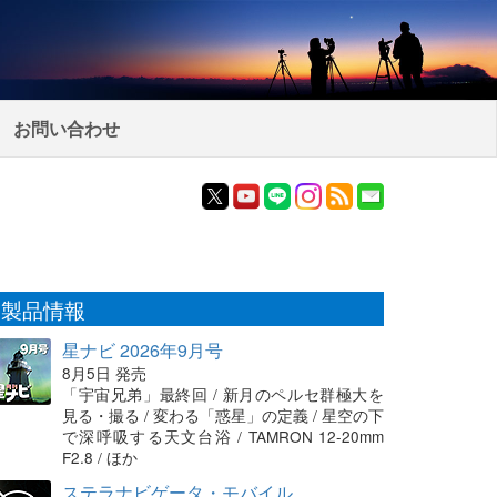
お問い合わせ
製品情報
星ナビ 2026年9月号
8月5日 発売
「宇宙兄弟」最終回 / 新月のペルセ群極大を
見る・撮る / 変わる「惑星」の定義 / 星空の下
で深呼吸する天文台浴 / TAMRON 12-20mm
F2.8 / ほか
ステラナビゲータ・モバイル