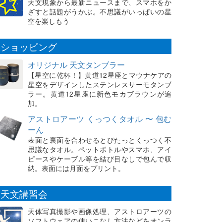
天文現象から最新ニュースまで、スマホをか
ざすと話題がうかぶ。不思議がいっぱいの星
空を楽しもう
ショッピング
オリジナル 天文タンブラー
【星空に乾杯！】黄道12星座とマウナケアの
星空をデザインしたステンレスサーモタンブ
ラー。黄道12星座に新色モカブラウンが追
加。
アストロアーツ くっつくタオル 〜 包む
ーん
表面と裏面を合わせるとぴたっとくっつく不
思議なタオル。ペットボトルやスマホ、アイ
ピースやケーブル等を結び目なしで包んで収
納。表面には月面をプリント。
天文講習会
天体写真撮影や画像処理、アストロアーツの
ソフトウェアの使いこなし方法などをオンラ