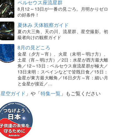
ペルセウス座流星群
8月12～13日が一番の見ごろ。月明かりゼロ
の好条件！
夏休み 天体観察ガイド
夏の大三角、天の川、流星群、星空撮影。初
級者向けの観察ガイド
8月の見どころ
金星（夕方～宵）、火星（未明～明け方）、
土星（宵～明け方）／2日：水星が西方最大離
角／12～13日：ペルセウス座流星群が極大／
13日未明：スペインなどで皆既日食／15日：
金星が東方最大離角／16日夕方～宵：細い月
と金星が接近／…
「
星空ガイド
」や「
特集一覧
」もご覧ください