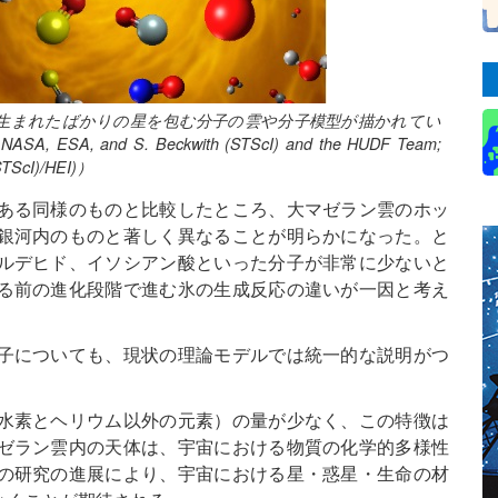
生まれたばかりの星を包む分子の雲や分子模型が描かれてい
 ESA, and S. Beckwith (STScI) and the HUDF Team;
STScI)/HEI)）
ある同様のものと比較したところ、大マゼラン雲のホッ
銀河内のものと著しく異なることが明らかになった。と
ルデヒド、イソシアン酸といった分子が非常に少ないと
る前の進化段階で進む氷の生成反応の違いが一因と考え
子についても、現状の理論モデルでは統一的な説明がつ
水素とヘリウム以外の元素）の量が少なく、この特徴は
ゼラン雲内の天体は、宇宙における物質の化学的多様性
の研究の進展により、宇宙における星・惑星・生命の材