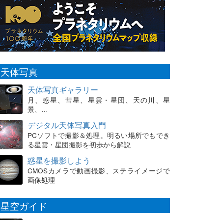
天体写真
天体写真ギャラリー
月、惑星、彗星、星雲・星団、天の川、星
景、…
デジタル天体写真入門
PCソフトで撮影＆処理。明るい場所でもでき
る星雲・星団撮影を初歩から解説
惑星を撮影しよう
CMOSカメラで動画撮影、ステライメージで
画像処理
星空ガイド