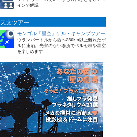
インで解説
天文ツアー
モンゴル「星空」ゲル・キャンプツアー
ウランバートルから西へ250km以上離れたゲ
ルに連泊。光害のない場所でペルセ群や星空
を楽しめます