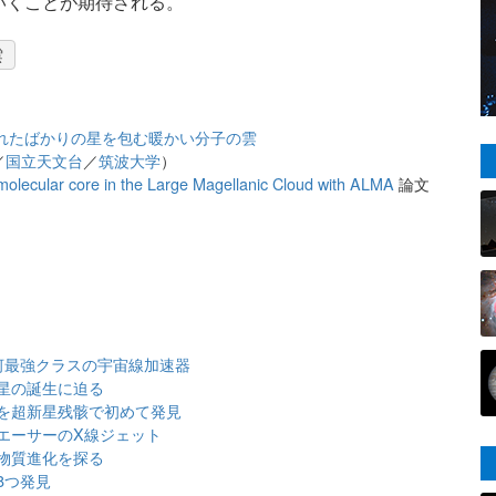
いくことが期待される。
雲
れたばかりの星を包む暖かい分子の雲
／
国立天文台
／
筑波大学
）
 molecular core in the Large Magellanic Cloud with ALMA
論文
河最強クラスの宇宙線加速器
星の誕生に迫る
を超新星残骸で初めて発見
エーサーのX線ジェット
物質進化を探る
8つ発見