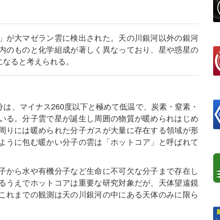
」が大マゼラン雲に検出された。天の川銀河以外の銀河
内のものと化学組成が著しく異なっており、星や惑星の
になると考えられる。
は、マイナス260度以下と極めて低温で、炭素・窒素・
いる。分子雲で星が誕生し周囲の物質が暖められはじめ
周りには暖められた分子ガスが大量に存在する領域が形
ように包む暖かい分子の雲は「ホットコア」と呼ばれて
子から水や有機分子など生命に不可欠な分子まで存在し
るうえでホットコアは重要な研究対象だが、天体望遠鏡
これまでの観測は天の川銀河の中にある天体のみに限ら