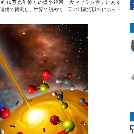
約16万光年彼方の矮小銀河「大マゼラン雲」にある
望遠鏡で観測し、世界で初めて、天の川銀河以外にホット