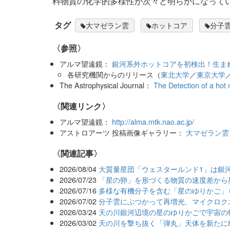
料物質の化学的多様性が次々と明らかになって
タグ
大マゼラン雲
ホットコア
分子
〈参照〉
アルマ望遠鏡：
銀河系外ホットコアを初検出！生ま
各研究機関からのリリース（
東北大学
／
東京大学
The Astrophysical Journal：
The Detection of a hot
〈関連リンク〉
アルマ望遠鏡：
http://alma.mtk.nao.ac.jp/
アストロアーツ 投稿画像ギャラリー：
大マゼラン雲
関連記事
2026/08/04
大質量星団「ウェスタールンド1」は銀
2026/07/23
「星の卵」を形づくる物質の速度差から
2026/07/16
多様な有機分子を含む「星のゆりかご」
2026/07/02
分子雲にぶつかって再増光、マイクロク
2026/03/24
天の川銀河辺境の星のゆりかごで宇宙の
2026/03/02
天の川を撃ち抜く「弾丸」天体を新たに