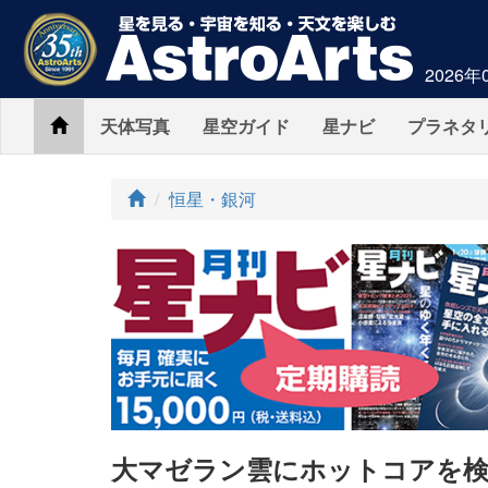
2026年
Home
天体写真
星空ガイド
星ナビ
プラネタ
ト
恒星・銀河
ッ
プ
大マゼラン雲にホットコアを検