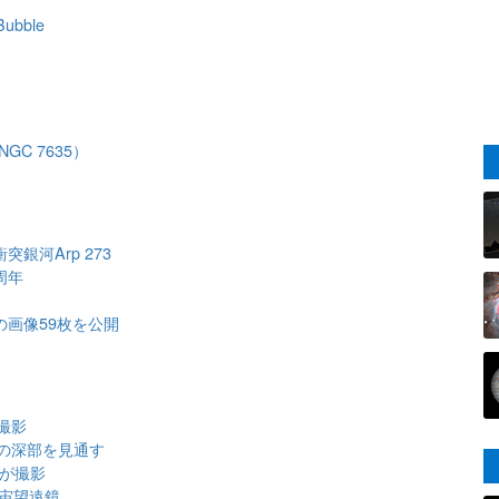
 Bubble
GC 7635）
銀河Arp 273
周年
の画像59枚を公開
ズ
撮影
の深部を見通す
Tが撮影
宇宙望遠鏡