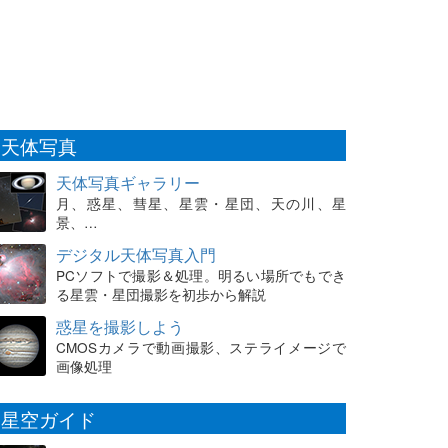
天体写真
天体写真ギャラリー
月、惑星、彗星、星雲・星団、天の川、星
景、…
デジタル天体写真入門
PCソフトで撮影＆処理。明るい場所でもでき
る星雲・星団撮影を初歩から解説
惑星を撮影しよう
CMOSカメラで動画撮影、ステライメージで
画像処理
星空ガイド