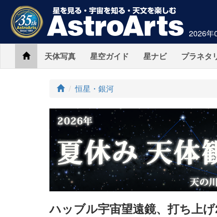
2026年
Home
天体写真
星空ガイド
星ナビ
プラネタ
ト
恒星・銀河
ッ
プ
ハッブル宇宙望遠鏡、打ち上げ