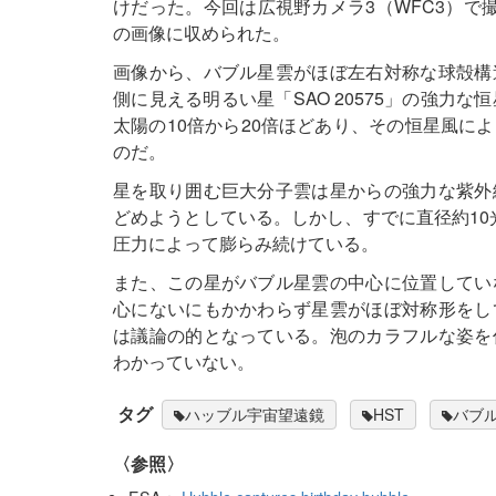
けだった。今回は広視野カメラ3（WFC3）で
の画像に収められた。
画像から、バブル星雲がほぼ左右対称な球殻構
側に見える明るい星「SAO 20575」の強力な
太陽の10倍から20倍ほどあり、その恒星風に
のだ。
星を取り囲む巨大分子雲は星からの強力な紫外
どめようとしている。しかし、すでに直径約10
圧力によって膨らみ続けている。
また、この星がバブル星雲の中心に位置してい
心にないにもかかわらず星雲がほぼ対称形をし
は議論の的となっている。泡のカラフルな姿を
わかっていない。
タグ
ハッブル宇宙望遠鏡
HST
バブ
〈参照〉