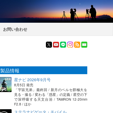
お問い合わせ
製品情報
星ナビ 2026年9月号
8月5日 発売
「宇宙兄弟」最終回 / 新月のペルセ群極大を
見る・撮る / 変わる「惑星」の定義 / 星空の下
で深呼吸する天文台浴 / TAMRON 12-20mm
F2.8 / ほか
ステラナビゲータ・モバイル