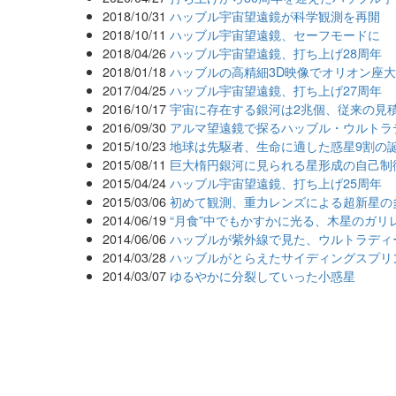
2018/10/31
ハッブル宇宙望遠鏡が科学観測を再開
2018/10/11
ハッブル宇宙望遠鏡、セーフモードに
2018/04/26
ハッブル宇宙望遠鏡、打ち上げ28周年
2018/01/18
ハッブルの高精細3D映像でオリオン座
2017/04/25
ハッブル宇宙望遠鏡、打ち上げ27周年
2016/10/17
宇宙に存在する銀河は2兆個、従来の見積
2016/09/30
アルマ望遠鏡で探るハッブル・ウルトラ
2015/10/23
地球は先駆者、生命に適した惑星9割の
2015/08/11
巨大楕円銀河に見られる星形成の自己制
2015/04/24
ハッブル宇宙望遠鏡、打ち上げ25周年
2015/03/06
初めて観測、重力レンズによる超新星の
2014/06/19
“月食”中でもかすかに光る、木星のガリ
2014/06/06
ハッブルが紫外線で見た、ウルトラディ
2014/03/28
ハッブルがとらえたサイディングスプリ
2014/03/07
ゆるやかに分裂していった小惑星