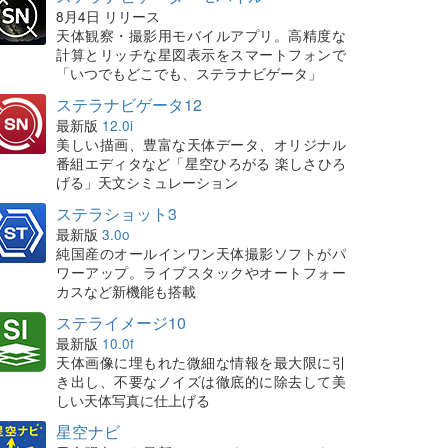
8月4日 リリース
天体観察・撮影用モバイルアプリ。高精度な
計算とリッチな星図表示をスマートフォンで
「いつでもどこでも、ステラナビゲータ」
ステラナビゲータ12
最新版
12.0i
美しい描画、豊富な天体データ、オリジナル
番組エディタなど「星空ひろがる 楽しさひろ
げる」天文シミュレーション
ステラショット3
最新版
3.0o
純国産のオールインワン天体撮影ソフトがパ
ワーアップ。ライブスタックやオートフォー
カスなど新機能も搭載
ステライメージ10
最新版
10.0f
天体画像に埋もれた微細な情報を最大限に引
き出し、不要なノイズは徹底的に除去して美
しい天体写真に仕上げる
星空ナビ