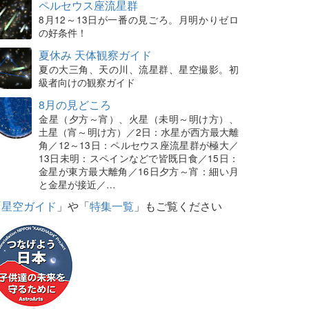
ペルセウス座流星群
8月12～13日が一番の見ごろ。月明かりゼロ
の好条件！
夏休み 天体観察ガイド
夏の大三角、天の川、流星群、星空撮影。初
級者向けの観察ガイド
8月の見どころ
金星（夕方～宵）、火星（未明～明け方）、
土星（宵～明け方）／2日：水星が西方最大離
角／12～13日：ペルセウス座流星群が極大／
13日未明：スペインなどで皆既日食／15日：
金星が東方最大離角／16日夕方～宵：細い月
と金星が接近／…
「
星空ガイド
」や「
特集一覧
」もご覧ください