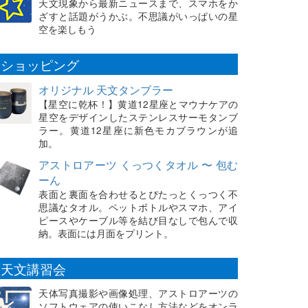
天文現象から最新ニュースまで、スマホをか
ざすと話題がうかぶ。不思議がいっぱいの星
空を楽しもう
ショッピング
オリジナル 天文タンブラー
【星空に乾杯！】黄道12星座とマウナケアの
星空をデザインしたステンレスサーモタンブ
ラー。黄道12星座に新色モカブラウンが追
加。
アストロアーツ くっつくタオル 〜 包む
ーん
表面と裏面を合わせるとぴたっとくっつく不
思議なタオル。ペットボトルやスマホ、アイ
ピースやケーブル等を結び目なしで包んで収
納。表面には月面をプリント。
天文講習会
天体写真撮影や画像処理、アストロアーツの
ソフトウェアの使いこなし方法などをオンラ