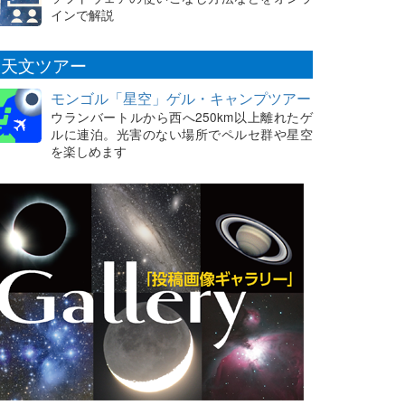
インで解説
天文ツアー
モンゴル「星空」ゲル・キャンプツアー
ウランバートルから西へ250km以上離れたゲ
ルに連泊。光害のない場所でペルセ群や星空
を楽しめます