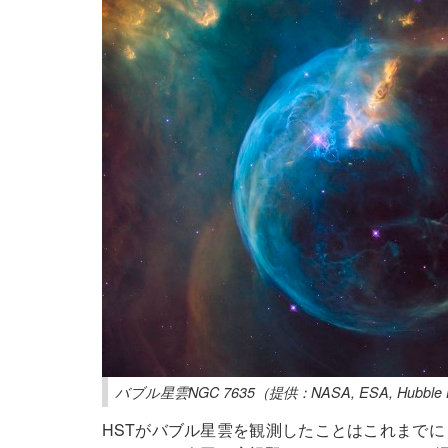
バブル星雲NGC 7635（提供：NASA, ESA, Hubble He
HSTがバブル星雲を観測したことはこれまで