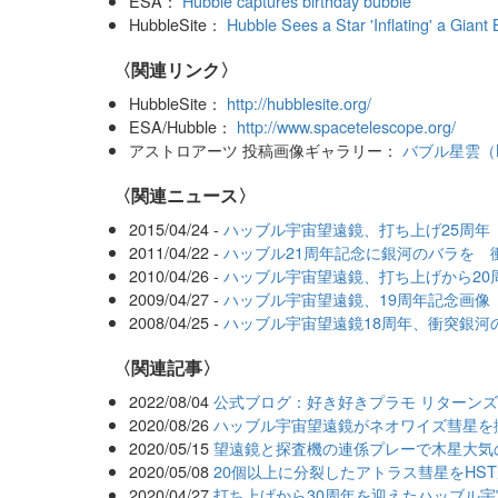
ESA：
Hubble captures birthday bubble
HubbleSite：
Hubble Sees a Star 'Inflating' a Giant
〈関連リンク〉
HubbleSite：
http://hubblesite.org/
ESA/Hubble：
http://www.spacetelescope.org/
アストロアーツ 投稿画像ギャラリー：
バブル星雲（N
〈関連ニュース〉
2015/04/24 -
ハッブル宇宙望遠鏡、打ち上げ25周年
2011/04/22 -
ハッブル21周年記念に銀河のバラを 衝突
2010/04/26 -
ハッブル宇宙望遠鏡、打ち上げから20
2009/04/27 -
ハッブル宇宙望遠鏡、19周年記念画像
2008/04/25 -
ハッブル宇宙望遠鏡18周年、衝突銀河
関連記事
2022/08/04
公式ブログ：好き好きプラモ リターン
2020/08/26
ハッブル宇宙望遠鏡がネオワイズ彗星を
2020/05/15
望遠鏡と探査機の連係プレーで木星大気
2020/05/08
20個以上に分裂したアトラス彗星をHS
2020/04/27
打ち上げから30周年を迎えたハッブル