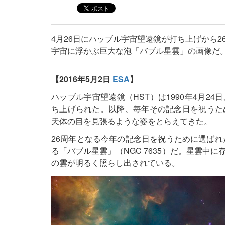
4月26日にハッブル宇宙望遠鏡が打ち上げから
宇宙に浮かぶ巨大な泡「バブル星雲」の画像だ
【2016年5月2日
ESA
】
ハッブル宇宙望遠鏡（HST）は1990年4月2
ち上げられた。以降、毎年その記念日を祝うた
天体の目を見張るような姿をとらえてきた。
26周年となる今年の記念日を祝うために選ばれ
る「バブル星雲」（NGC 7635）だ。星雲中
の雲が明るく照らし出されている。