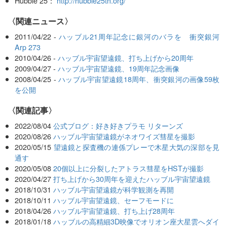
Hubble 25：
http://hubble25th.org/
〈関連ニュース〉
2011/04/22 -
ハッブル21周年記念に銀河のバラを 衝突銀河
Arp 273
2010/04/26 -
ハッブル宇宙望遠鏡、打ち上げから20周年
2009/04/27 -
ハッブル宇宙望遠鏡、19周年記念画像
2008/04/25 -
ハッブル宇宙望遠鏡18周年、衝突銀河の画像59枚
を公開
関連記事
2022/08/04
公式ブログ：好き好きプラモ リターンズ
2020/08/26
ハッブル宇宙望遠鏡がネオワイズ彗星を撮影
2020/05/15
望遠鏡と探査機の連係プレーで木星大気の深部を見
通す
2020/05/08
20個以上に分裂したアトラス彗星をHSTが撮影
2020/04/27
打ち上げから30周年を迎えたハッブル宇宙望遠鏡
2018/10/31
ハッブル宇宙望遠鏡が科学観測を再開
2018/10/11
ハッブル宇宙望遠鏡、セーフモードに
2018/04/26
ハッブル宇宙望遠鏡、打ち上げ28周年
2018/01/18
ハッブルの高精細3D映像でオリオン座大星雲へダイ