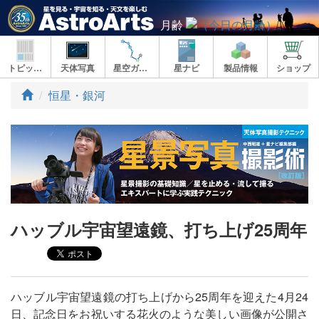
月齢
トピックス
天体写真
星空ガイド
星ナビ
製品情報
ショップ
ト
恒星・銀河
ッ
プ
ハッブル宇宙望遠鏡、打ち上げ25周年
ハッブル宇宙望遠鏡の打ち上げから25周年を迎えた4月24
日、記念日をお祝いする花火のような美しい画像が公開さ