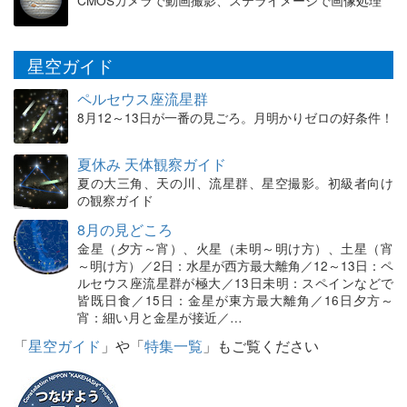
星空ガイド
ペルセウス座流星群
8月12～13日が一番の見ごろ。月明かりゼロの好条件！
夏休み 天体観察ガイド
夏の大三角、天の川、流星群、星空撮影。初級者向け
の観察ガイド
8月の見どころ
金星（夕方～宵）、火星（未明～明け方）、土星（宵
～明け方）／2日：水星が西方最大離角／12～13日：ペ
ルセウス座流星群が極大／13日未明：スペインなどで
皆既日食／15日：金星が東方最大離角／16日夕方～
宵：細い月と金星が接近／…
「
星空ガイド
」や「
特集一覧
」もご覧ください