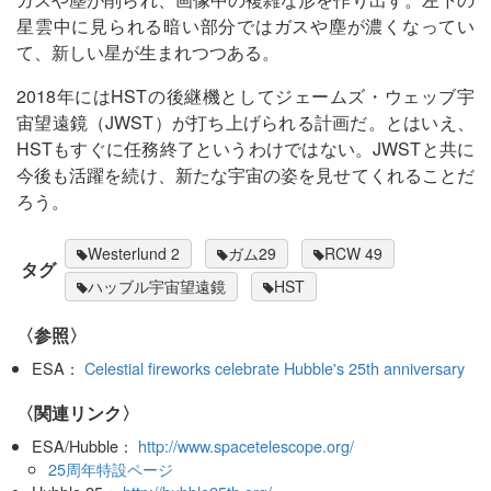
星雲中に見られる暗い部分ではガスや塵が濃くなってい
て、新しい星が生まれつつある。
2018年にはHSTの後継機としてジェームズ・ウェッブ宇
宙望遠鏡（JWST）が打ち上げられる計画だ。とはいえ、
HSTもすぐに任務終了というわけではない。JWSTと共に
今後も活躍を続け、新たな宇宙の姿を見せてくれることだ
ろう。
Westerlund 2
ガム29
RCW 49
タグ
ハッブル宇宙望遠鏡
HST
〈参照〉
ESA：
Celestial fireworks celebrate Hubble's 25th anniversary
〈関連リンク〉
ESA/Hubble：
http://www.spacetelescope.org/
25周年特設ページ