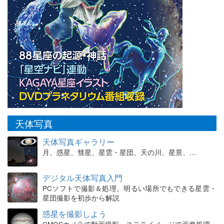
天体写真
天体写真ギャラリー
月、惑星、彗星、星雲・星団、天の川、星景、…
デジタル天体写真入門
PCソフトで撮影＆処理。明るい場所でもできる星雲・
星団撮影を初歩から解説
惑星を撮影しよう
CMOSカメラで動画撮影、ステライメージで画像処理