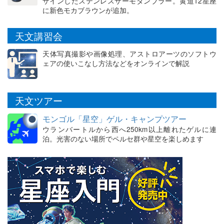
ザインしたステンレスサーモタンブラー。黄道12星座
に新色モカブラウンが追加。
天文講習会
天体写真撮影や画像処理、アストロアーツのソフトウ
ェアの使いこなし方法などをオンラインで解説
天文ツアー
モンゴル「星空」ゲル・キャンプツアー
ウランバートルから西へ250km以上離れたゲルに連
泊。光害のない場所でペルセ群や星空を楽しめます