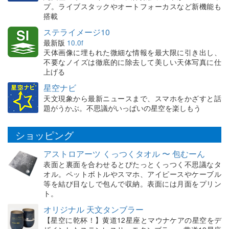
プ。ライブスタックやオートフォーカスなど新機能も
搭載
ステライメージ10
最新版
10.0f
天体画像に埋もれた微細な情報を最大限に引き出し、
不要なノイズは徹底的に除去して美しい天体写真に仕
上げる
星空ナビ
天文現象から最新ニュースまで、スマホをかざすと話
題がうかぶ。不思議がいっぱいの星空を楽しもう
ショッピング
アストロアーツ くっつくタオル 〜 包むーん
表面と裏面を合わせるとぴたっとくっつく不思議なタ
オル。ペットボトルやスマホ、アイピースやケーブル
等を結び目なしで包んで収納。表面には月面をプリン
ト。
オリジナル 天文タンブラー
【星空に乾杯！】黄道12星座とマウナケアの星空をデ