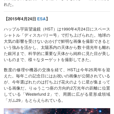
れた。
【2015年4月24日
ESA
】
ハッブル宇宙望遠鏡（HST）は1990年4月24日にスペース
シャトル「ディスカバリー号」で打ち上げられた。地球の
大気の影響を受けないおかげで鮮明な画像を撮影できると
いう強みを活かし、太陽系内の天体から数十億光年も離れ
た銀河まで、科学的に重要な天体から純粋に見た目が美し
いものまで、様々なターゲットを撮影してきた。
数度の修理や機器の交換を経て、HSTは今年25周年を迎
えた。毎年この記念日にはお祝いの画像が公開されている
が、今年選ばれたのは打ち上げ花火のように星が集まって
いる画像だ。りゅうこつ座の方向約2万光年の距離に位置
している「Westerlund 2」で、周囲に広がる星形成領域
「ガム29」もとらえられている。