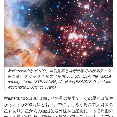
Westerlund 2とガム29。可視光線と近赤外線での観測データ
を合成。クリックで拡大（提供：NASA, ESA, the Hubble
Heritage Team (STScI/AURA), A. Nota (ESA/STScI), and the
Westerlund 2 Science Team）
Westerlund 2は3000個ほどの星の集団で、その星々は誕生
からわずか200万年と若い。中には明るく高温で大質量の
星もあり、星からの強烈な紫外線や恒星風によって周囲の
ガスや塵が削られ、画像中の複雑な形を作り出す。左下の