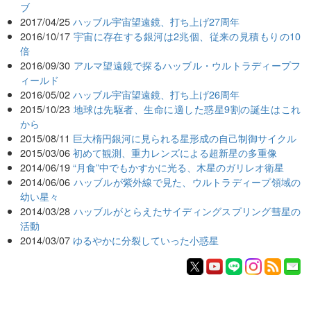
ブ
2017/04/25
ハッブル宇宙望遠鏡、打ち上げ27周年
2016/10/17
宇宙に存在する銀河は2兆個、従来の見積もりの10
倍
2016/09/30
アルマ望遠鏡で探るハッブル・ウルトラディープフ
ィールド
2016/05/02
ハッブル宇宙望遠鏡、打ち上げ26周年
2015/10/23
地球は先駆者、生命に適した惑星9割の誕生はこれ
から
2015/08/11
巨大楕円銀河に見られる星形成の自己制御サイクル
2015/03/06
初めて観測、重力レンズによる超新星の多重像
2014/06/19
“月食”中でもかすかに光る、木星のガリレオ衛星
2014/06/06
ハッブルが紫外線で見た、ウルトラディープ領域の
幼い星々
2014/03/28
ハッブルがとらえたサイディングスプリング彗星の
活動
2014/03/07
ゆるやかに分裂していった小惑星