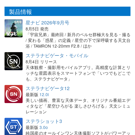
製品情報
星ナビ 2026年9月号
8月5日 発売
「宇宙兄弟」最終回 / 新月のペルセ群極大を見る・撮る
/ 変わる「惑星」の定義 / 星空の下で深呼吸する天文台
浴 / TAMRON 12-20mm F2.8 / ほか
ステラナビゲータ・モバイル
8月4日 リリース
天体観察・撮影用モバイルアプリ。高精度な計算とリ
ッチな星図表示をスマートフォンで「いつでもどこで
も、ステラナビゲータ」
ステラナビゲータ12
最新版
12.0i
美しい描画、豊富な天体データ、オリジナル番組エデ
ィタなど「星空ひろがる 楽しさひろげる」天文シミュ
レーション
ステラショット3
最新版
3.0o
純国産のオールインワン天体撮影ソフトがパワーアッ