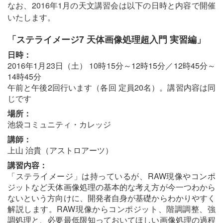
なお、2016年1月の天文講習会は以下の日時と内容で開催
いたします。
「ステライメージ7 天体画像処理超入門 実習編」
日時：
2016年1月23日（土） 10時15分～12時15分／12時45分～
14時45分
午前と午後2回行います（各回 定員20名）。講習内容は同
じです
場所：
池袋コミュニティ・カレッジ
講師：
上山 治貴（アストロアーツ）
講習内容：
「ステライメージ」は持っているが、RAW現像やコンポ
ジットなど天体画像処理の基本的な考え方が今一つわから
ないという方向けに、開発者自身が基礎からわかりやすく
解説します。RAW現像からコンポジット、階調調整、強
調処理と、必要最低限知っておいてほしい画像処理の過程