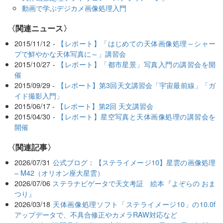
動画で学ぶデジカメ画像処理入門
〈関連ニュース〉
2015/11/12 -
【レポート】「はじめての天体画像処理～シャー
プで鮮やかな天体写真に～」講習会
2015/10/27 -
【レポート】「都市星景」写真入門の講習会を開
催
2015/09/29 -
【レポート】第3回天文講習会「宇宙最前線」「ガ
イド撮影入門」
2015/06/17 -
【レポート】第2回 天文講習会
2015/04/30 -
【レポート】星空写真と天体画像処理の講習会を
開催
関連記事
2026/07/31
公式ブログ：【ステライメージ10】星雲の画像処理
– M42（オリオン座大星雲）
2026/07/06
ステラナビゲータで天文考証 絵本『よぞらの おま
つり』
2026/03/18
天体画像処理ソフト「ステライメージ10」の10.0f
アップデータで、不具合修正やカメラRAW対応など