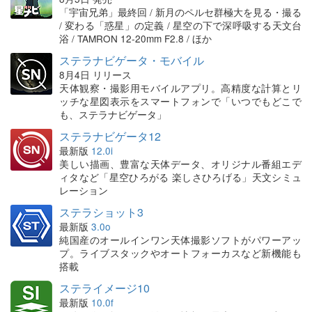
「宇宙兄弟」最終回 / 新月のペルセ群極大を見る・撮る
/ 変わる「惑星」の定義 / 星空の下で深呼吸する天文台
浴 / TAMRON 12-20mm F2.8 / ほか
ステラナビゲータ・モバイル
8月4日 リリース
天体観察・撮影用モバイルアプリ。高精度な計算とリ
ッチな星図表示をスマートフォンで「いつでもどこで
も、ステラナビゲータ」
ステラナビゲータ12
最新版
12.0i
美しい描画、豊富な天体データ、オリジナル番組エデ
ィタなど「星空ひろがる 楽しさひろげる」天文シミュ
レーション
ステラショット3
最新版
3.0o
純国産のオールインワン天体撮影ソフトがパワーアッ
プ。ライブスタックやオートフォーカスなど新機能も
搭載
ステライメージ10
最新版
10.0f