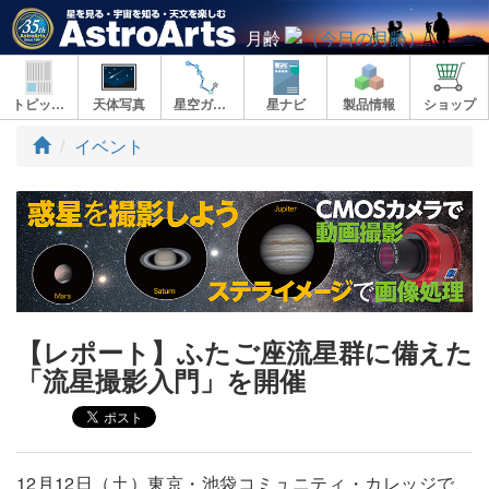
月齢
トピックス
天体写真
星空ガイド
星ナビ
製品情報
ショップ
ト
イベント
ッ
プ
【レポート】ふたご座流星群に備えた
「流星撮影入門」を開催
12月12日（土）東京・池袋コミュニティ・カレッジで、