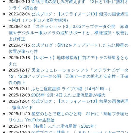
2026/02/10
皆既月食の楽しみ方教えます 12日と13日に無料オ
ンライン講習会
2026/02/04
公式ブログ：【ステライメージ10】銀河の画像処理
– M31（アンドロメダ座大銀河）
2026/01/22
「ステラショット3」3.0oアップデータ公開 赤道
儀やデジタル一眼カメラの追加サポートと、機能追加・改善お
よび修正
2026/01/15
公式ブログ：SN12をアップデートしたら北極星の
位置が違った件
2025/12/18
【レポート】地球最接近目前のアトラス彗星をとら
えた
2025/12/17
天文シミュレーションソフト「ステラナビゲータ
12」12.0iアップデータ公開 天体データの拡充と安定性・正確
性の向上
2025/12/11
ふたご座流星群 ライブ中継（14日21時～）
2025/12/08
2025年12月14日 ふたご座流星群が極大
2025/12/01
公式ブログ：【ステライメージ10】彗星の画像処理
– 徹底ガイド
2025/11/20
星空のもとで癒しのひと時 21日に「熟睡プラ寝た
リウム」YouTube生配信
2025/11/14
【特集】ふたご座流星群（2025年）
2025/10/30
公式ブログ：彗星よ、止まれ！――メトカーフコン