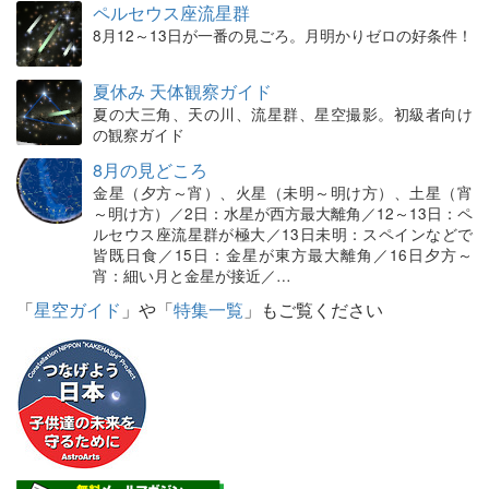
ペルセウス座流星群
8月12～13日が一番の見ごろ。月明かりゼロの好条件！
夏休み 天体観察ガイド
夏の大三角、天の川、流星群、星空撮影。初級者向け
の観察ガイド
8月の見どころ
金星（夕方～宵）、火星（未明～明け方）、土星（宵
～明け方）／2日：水星が西方最大離角／12～13日：ペ
ルセウス座流星群が極大／13日未明：スペインなどで
皆既日食／15日：金星が東方最大離角／16日夕方～
宵：細い月と金星が接近／…
「
星空ガイド
」や「
特集一覧
」もご覧ください