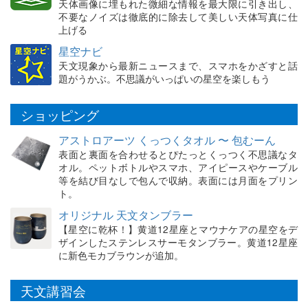
天体画像に埋もれた微細な情報を最大限に引き出し、
不要なノイズは徹底的に除去して美しい天体写真に仕
上げる
星空ナビ
天文現象から最新ニュースまで、スマホをかざすと話
題がうかぶ。不思議がいっぱいの星空を楽しもう
ショッピング
アストロアーツ くっつくタオル 〜 包むーん
表面と裏面を合わせるとぴたっとくっつく不思議なタ
オル。ペットボトルやスマホ、アイピースやケーブル
等を結び目なしで包んで収納。表面には月面をプリン
ト。
オリジナル 天文タンブラー
【星空に乾杯！】黄道12星座とマウナケアの星空をデ
ザインしたステンレスサーモタンブラー。黄道12星座
に新色モカブラウンが追加。
天文講習会