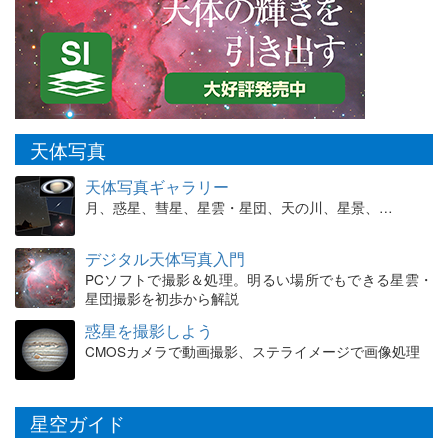
天体写真
天体写真ギャラリー
月、惑星、彗星、星雲・星団、天の川、星景、…
デジタル天体写真入門
PCソフトで撮影＆処理。明るい場所でもできる星雲・
星団撮影を初歩から解説
惑星を撮影しよう
CMOSカメラで動画撮影、ステライメージで画像処理
星空ガイド