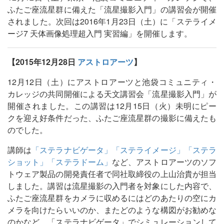
ふたご座流星群に備えた「流星撮影入門」の講習会が開催
されました。次回は2016年1月23日（土）に「ステライメ
ージ7 天体画像処理超入門 実習編」を開催します。
【2015年12月28日
アストロアーツ
】
12月12日（土）にアストロアーツと池袋コミュニティ・
カレッジの共同開催による天文講習会「流星撮影入門」が
開催されました。この講習は12月15日（火）未明にピー
クを迎え好条件だった、ふたご座流星群の撮影に備えたも
のでした。
講師は
「ステラナビゲータ」
「ステライメージ」
「ステラ
ショット」
「ステラドーム」
など、アストロアーツのソフ
トウェア製品の開発責任者で同社取締役の上山治貴が担当
しました。講習は流星撮影の入門者を対象にした内容で、
ふたご座流星群をカメラに収めるにはどのあたりの空にカ
メラを向けたらいいのか、またどのような構図がお勧めな
のかなど、「ステラナビゲータ」でシミュレーションして