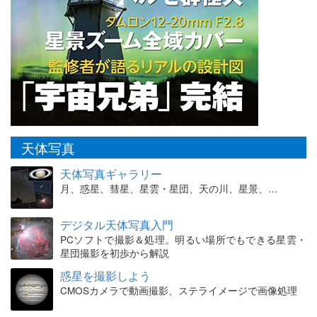
天体写真
天体写真ギャラリー
月、惑星、彗星、星雲・星団、天の川、星景、…
デジタル天体写真入門
PCソフトで撮影＆処理。明るい場所でもできる星雲・
星団撮影を初歩から解説
惑星を撮影しよう
CMOSカメラで動画撮影、ステライメージで画像処理