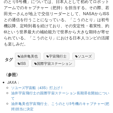
のとり5号機」については、日本人として初めてロボット
アームでのキャプチャー（把持）を担当する。その際、若
田光一さんが地上で交信リーダーとして、NASAからISS
との通信を行うことになっている。「こうのとり」は初号
機以降、定時到着を続けており、その安定性・着実性、約
6tという世界最大の補給能力で世界から大きな期待が寄せ
られている。「こうのとり」における日本人コンビの活躍
も楽しみだ。
油井亀美也
宇宙飛行士
ソユーズ
タグ
ISS
国際宇宙ステーション
〈参照〉
JAXA：
ソユーズ宇宙船（43S）打上げ！
油井宇宙飛行士の国際宇宙ステーション長期滞在開始につい
て
油井亀美也宇宙飛行士、こうのとり5号機のキャプチャー(把
持)担当に決定