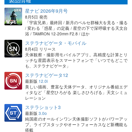
星ナビ 2026年9月号
8月5日 発売
「宇宙兄弟」最終回 / 新月のペルセ群極大を見る・撮る
/ 変わる「惑星」の定義 / 星空の下で深呼吸する天文台
浴 / TAMRON 12-20mm F2.8 / ほか
ステラナビゲータ・モバイル
8月4日 リリース
天体観察・撮影用モバイルアプリ。高精度な計算とリ
ッチな星図表示をスマートフォンで「いつでもどこで
も、ステラナビゲータ」
ステラナビゲータ12
最新版
12.0i
美しい描画、豊富な天体データ、オリジナル番組エデ
ィタなど「星空ひろがる 楽しさひろげる」天文シミュ
レーション
ステラショット3
最新版
3.0o
純国産のオールインワン天体撮影ソフトがパワーアッ
プ。ライブスタックやオートフォーカスなど新機能も
搭載