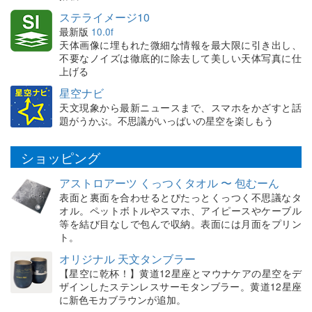
ステライメージ10
最新版
10.0f
天体画像に埋もれた微細な情報を最大限に引き出し、
不要なノイズは徹底的に除去して美しい天体写真に仕
上げる
星空ナビ
天文現象から最新ニュースまで、スマホをかざすと話
題がうかぶ。不思議がいっぱいの星空を楽しもう
ショッピング
アストロアーツ くっつくタオル 〜 包むーん
表面と裏面を合わせるとぴたっとくっつく不思議なタ
オル。ペットボトルやスマホ、アイピースやケーブル
等を結び目なしで包んで収納。表面には月面をプリン
ト。
オリジナル 天文タンブラー
【星空に乾杯！】黄道12星座とマウナケアの星空をデ
ザインしたステンレスサーモタンブラー。黄道12星座
に新色モカブラウンが追加。