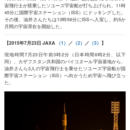
宙飛行士が搭乗したソユーズ宇宙船が打ち上げられ、11時
45分に国際宇宙ステーション（ISS）にドッキングした。
その後、油井さんたちは13時56分にISSへ入室し、約5か
月間の宇宙滞在を開始した。
【2015年7月23日 JAXA
（1）
／
（2）
／
（3）
】
現地時間7月23日午前3時2分（日本時間6時2分、以下
同）、カザフスタン共和国のバイコヌール宇宙基地から、
油井さんら3人の宇宙飛行士を乗せたソユーズ宇宙船が国
際宇宙ステーション（ISS）へ向かうため宇宙へ飛び立っ
た。