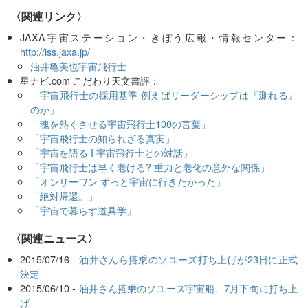
〈関連リンク〉
JAXA宇宙ステーション・きぼう広報・情報センター：
http://iss.jaxa.jp/
油井亀美也宇宙飛行士
星ナビ.com こだわり天文書評：
「宇宙飛行士の採用基準 例えばリーダーシップは『測れる』
のか」
「魂を熱くさせる宇宙飛行士100の言葉」
「宇宙飛行士の知られざる真実」
「宇宙を語る I 宇宙飛行士との対話」
「宇宙飛行士は早く老ける? 重力と老化の意外な関係」
「オンリーワン ずっと宇宙に行きたかった」
「絶対帰還。」
「宇宙で暮らす道具学」
〈関連ニュース〉
2015/07/16 -
油井さんら搭乗のソユーズ打ち上げが23日に正式
決定
2015/06/10 -
油井さん搭乗のソユーズ宇宙船、7月下旬に打ち上
げ