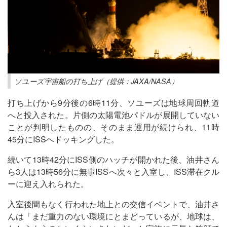
ソユーズ宇宙船の打ち上げ（提供：JAXA/NASA）
打ち上げから9分後の6時11分、ソユーズは地球周回軌道
へと投入された。片側の太陽電池パドルが展開していない
ことが判明したものの、そのまま運用が続けられ、11時
45分にISSへドッキングした。
続いて13時42分にISS側のハッチが開かれた後、油井さん
ら3人は13時56分に無事ISSへ次々と入室し、ISS滞在クル
ーに迎え入れられた。
入室後間もなく行われた地上との交信イベントで、油井さ
んは「まだ重力のない環境にとまどっているが、地球は、