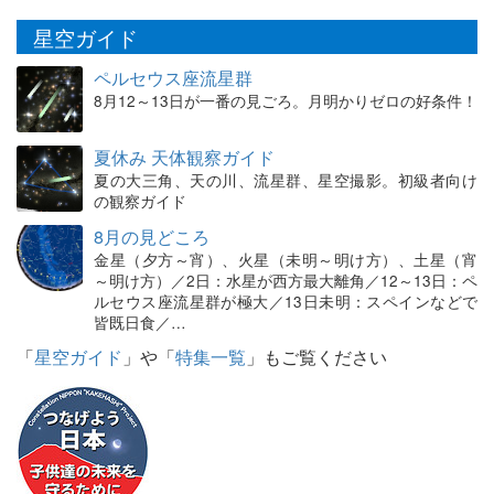
星空ガイド
ペルセウス座流星群
8月12～13日が一番の見ごろ。月明かりゼロの好条件！
夏休み 天体観察ガイド
夏の大三角、天の川、流星群、星空撮影。初級者向け
の観察ガイド
8月の見どころ
金星（夕方～宵）、火星（未明～明け方）、土星（宵
～明け方）／2日：水星が西方最大離角／12～13日：ペ
ルセウス座流星群が極大／13日未明：スペインなどで
皆既日食／…
「
星空ガイド
」や「
特集一覧
」もご覧ください