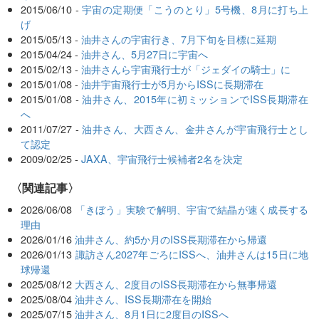
2015/06/10 -
宇宙の定期便「こうのとり」5号機、8月に打ち上
げ
2015/05/13 -
油井さんの宇宙行き、7月下旬を目標に延期
2015/04/24 -
油井さん、5月27日に宇宙へ
2015/02/13 -
油井さんら宇宙飛行士が「ジェダイの騎士」に
2015/01/08 -
油井宇宙飛行士が5月からISSに長期滞在
2015/01/08 -
油井さん、2015年に初ミッションでISS長期滞在
へ
2011/07/27 -
油井さん、大西さん、金井さんが宇宙飛行士とし
て認定
2009/02/25 -
JAXA、宇宙飛行士候補者2名を決定
関連記事
2026/06/08
「きぼう」実験で解明、宇宙で結晶が速く成長する
理由
2026/01/16
油井さん、約5か月のISS長期滞在から帰還
2026/01/13
諏訪さん2027年ごろにISSへ、油井さんは15日に地
球帰還
2025/08/12
大西さん、2度目のISS長期滞在から無事帰還
2025/08/04
油井さん、ISS長期滞在を開始
2025/07/15
油井さん、8月1日に2度目のISSへ