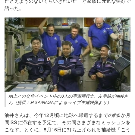
たとえようのないくらいきれいだ」と家族に元気な笑顔で
語った。
地上との交信イベント中の3人の宇宙飛行士。左手前が油井さ
ん（提供：JAXA/NASAによるライブ中継映像より）
油井さんは、今年12月頃に地球へ帰還するまでの約5か月
間ISSに滞在する予定で、その間さまざまなミッションを
こなす。とくに、8月16日に打ち上げられる補給機「こう