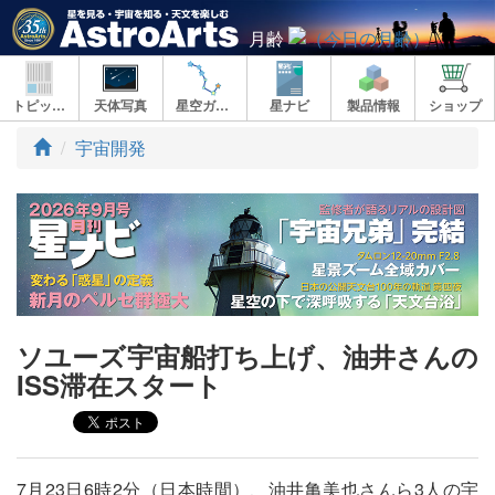
月齢
トピックス
天体写真
星空ガイド
星ナビ
製品情報
ショップ
ト
宇宙開発
ッ
プ
ソユーズ宇宙船打ち上げ、油井さんの
ISS滞在スタート
7月23日6時2分（日本時間）、油井亀美也さんら3人の宇