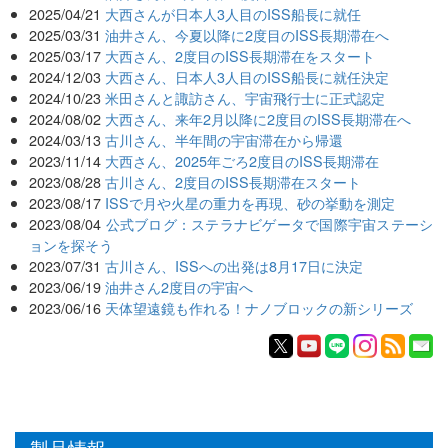
2025/04/21
大西さんが日本人3人目のISS船長に就任
2025/03/31
油井さん、今夏以降に2度目のISS長期滞在へ
2025/03/17
大西さん、2度目のISS長期滞在をスタート
2024/12/03
大西さん、日本人3人目のISS船長に就任決定
2024/10/23
米田さんと諏訪さん、宇宙飛行士に正式認定
2024/08/02
大西さん、来年2月以降に2度目のISS長期滞在へ
2024/03/13
古川さん、半年間の宇宙滞在から帰還
2023/11/14
大西さん、2025年ごろ2度目のISS長期滞在
2023/08/28
古川さん、2度目のISS長期滞在スタート
2023/08/17
ISSで月や火星の重力を再現、砂の挙動を測定
2023/08/04
公式ブログ：ステラナビゲータで国際宇宙ステーシ
ョンを探そう
2023/07/31
古川さん、ISSへの出発は8月17日に決定
2023/06/19
油井さん2度目の宇宙へ
2023/06/16
天体望遠鏡も作れる！ナノブロックの新シリーズ
製品情報