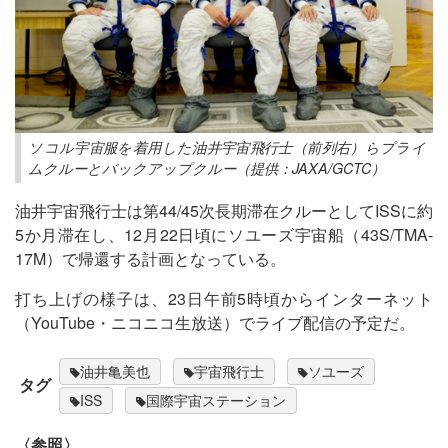
ソコル宇宙服を着用した油井宇宙飛行士（前列右）らプライ
ムクルーとバックアップクルー（提供：JAXA/GCTC）
油井宇宙飛行士は第44/45次長期滞在クルーとしてISSに約
5か月滞在し、12月22日頃にソユーズ宇宙船（43S/TMA-
17M）で帰還する計画となっている。
打ち上げの様子は、23日午前5時頃からインターネット
（YouTube・ニコニコ生放送）でライブ配信の予定だ。
油井亀美也
宇宙飛行士
ソユーズ
タグ
ISS
国際宇宙ステーション
〈参照〉