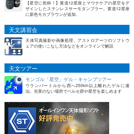
【星空に乾杯！】黄道12星座とマウナケアの星空をデ
ザインしたステンレスサーモタンブラー。黄道12星座
に新色モカブラウンが追加。
天文講習会
天体写真撮影や画像処理、アストロアーツのソフトウ
ェアの使いこなし方法などをオンラインで解説
天文ツアー
モンゴル「星空」ゲル・キャンプツアー
ウランバートルから西へ250km以上離れたゲルに連
泊。光害のない場所でペルセ群や星空を楽しめます