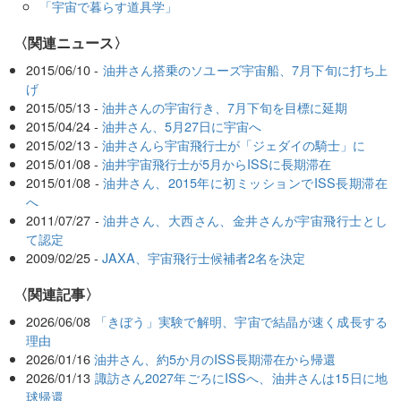
「宇宙で暮らす道具学」
〈関連ニュース〉
2015/06/10 -
油井さん搭乗のソユーズ宇宙船、7月下旬に打ち上
げ
2015/05/13 -
油井さんの宇宙行き、7月下旬を目標に延期
2015/04/24 -
油井さん、5月27日に宇宙へ
2015/02/13 -
油井さんら宇宙飛行士が「ジェダイの騎士」に
2015/01/08 -
油井宇宙飛行士が5月からISSに長期滞在
2015/01/08 -
油井さん、2015年に初ミッションでISS長期滞在
へ
2011/07/27 -
油井さん、大西さん、金井さんが宇宙飛行士とし
て認定
2009/02/25 -
JAXA、宇宙飛行士候補者2名を決定
関連記事
2026/06/08
「きぼう」実験で解明、宇宙で結晶が速く成長する
理由
2026/01/16
油井さん、約5か月のISS長期滞在から帰還
2026/01/13
諏訪さん2027年ごろにISSへ、油井さんは15日に地
球帰還