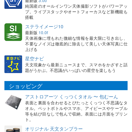
最新版
3.0o
純国産のオールインワン天体撮影ソフトがパワーアッ
プ。ライブスタックやオートフォーカスなど新機能も
搭載
ステライメージ10
最新版
10.0f
天体画像に埋もれた微細な情報を最大限に引き出し、
不要なノイズは徹底的に除去して美しい天体写真に仕
上げる
星空ナビ
天文現象から最新ニュースまで、スマホをかざすと話
題がうかぶ。不思議がいっぱいの星空を楽しもう
ショッピング
アストロアーツ くっつくタオル 〜 包むーん
表面と裏面を合わせるとぴたっとくっつく不思議なタ
オル。ペットボトルやスマホ、アイピースやケーブル
等を結び目なしで包んで収納。表面には月面をプリン
ト。
オリジナル 天文タンブラー