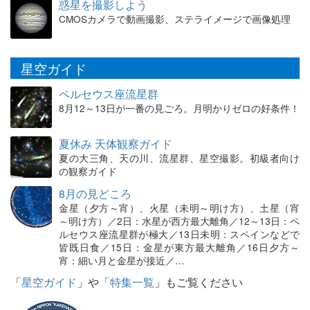
惑星を撮影しよう
CMOSカメラで動画撮影、ステライメージで画像処理
星空ガイド
ペルセウス座流星群
8月12～13日が一番の見ごろ。月明かりゼロの好条件！
夏休み 天体観察ガイド
夏の大三角、天の川、流星群、星空撮影。初級者向け
の観察ガイド
8月の見どころ
金星（夕方～宵）、火星（未明～明け方）、土星（宵
～明け方）／2日：水星が西方最大離角／12～13日：ペ
ルセウス座流星群が極大／13日未明：スペインなどで
皆既日食／15日：金星が東方最大離角／16日夕方～
宵：細い月と金星が接近／…
「
星空ガイド
」や「
特集一覧
」もご覧ください