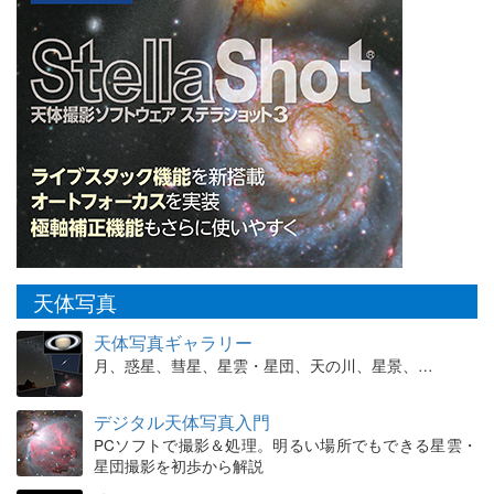
天体写真
天体写真ギャラリー
月、惑星、彗星、星雲・星団、天の川、星景、…
デジタル天体写真入門
PCソフトで撮影＆処理。明るい場所でもできる星雲・
星団撮影を初歩から解説