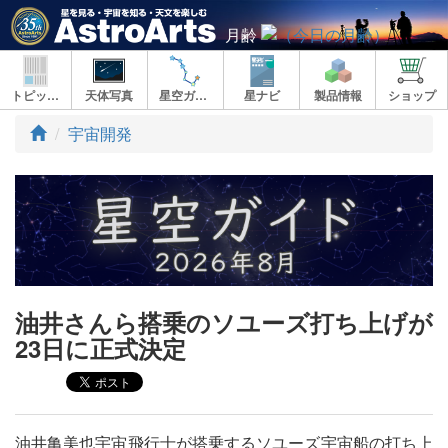
月齢
トピックス
天体写真
星空ガイド
星ナビ
製品情報
ショップ
ト
宇宙開発
ッ
プ
油井さんら搭乗のソユーズ打ち上げが
23日に正式決定
油井亀美也宇宙飛行士が搭乗するソユーズ宇宙船の打ち上