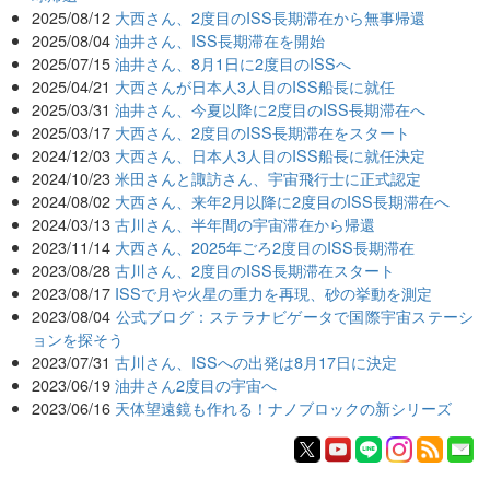
2025/08/12
大西さん、2度目のISS長期滞在から無事帰還
2025/08/04
油井さん、ISS長期滞在を開始
2025/07/15
油井さん、8月1日に2度目のISSへ
2025/04/21
大西さんが日本人3人目のISS船長に就任
2025/03/31
油井さん、今夏以降に2度目のISS長期滞在へ
2025/03/17
大西さん、2度目のISS長期滞在をスタート
2024/12/03
大西さん、日本人3人目のISS船長に就任決定
2024/10/23
米田さんと諏訪さん、宇宙飛行士に正式認定
2024/08/02
大西さん、来年2月以降に2度目のISS長期滞在へ
2024/03/13
古川さん、半年間の宇宙滞在から帰還
2023/11/14
大西さん、2025年ごろ2度目のISS長期滞在
2023/08/28
古川さん、2度目のISS長期滞在スタート
2023/08/17
ISSで月や火星の重力を再現、砂の挙動を測定
2023/08/04
公式ブログ：ステラナビゲータで国際宇宙ステーシ
ョンを探そう
2023/07/31
古川さん、ISSへの出発は8月17日に決定
2023/06/19
油井さん2度目の宇宙へ
2023/06/16
天体望遠鏡も作れる！ナノブロックの新シリーズ