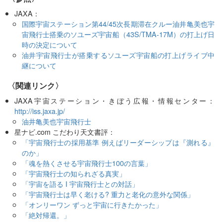
JAXA：
国際宇宙ステーション第44/45次長期滞在クルー油井亀美也宇
宙飛行士搭乗のソユーズ宇宙船（43S/TMA-17M）の打上げ日
時の決定について
油井宇宙飛行士が搭乗するソユーズ宇宙船の打上げライブ中
継について
〈関連リンク〉
JAXA宇宙ステーション・きぼう広報・情報センター：
http://iss.jaxa.jp/
油井亀美也宇宙飛行士
星ナビ.com こだわり天文書評：
「宇宙飛行士の採用基準 例えばリーダーシップは『測れる』
のか」
「魂を熱くさせる宇宙飛行士100の言葉」
「宇宙飛行士の知られざる真実」
「宇宙を語る I 宇宙飛行士との対話」
「宇宙飛行士は早く老ける? 重力と老化の意外な関係」
「オンリーワン ずっと宇宙に行きたかった」
「絶対帰還。」