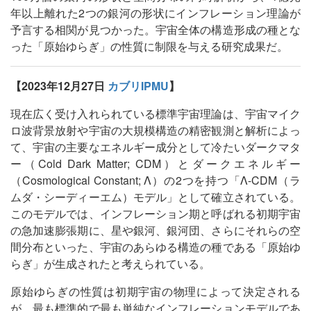
年以上離れた2つの銀河の形状にインフレーション理論が
予言する相関が見つかった。宇宙全体の構造形成の種とな
った「原始ゆらぎ」の性質に制限を与える研究成果だ。
【2023年12月27日
カブリIPMU
】
現在広く受け入れられている標準宇宙理論は、宇宙マイク
ロ波背景放射や宇宙の大規模構造の精密観測と解析によっ
て、宇宙の主要なエネルギー成分として冷たいダークマタ
ー（Cold Dark Matter; CDM）とダークエネルギー
（Cosmological Constant; Λ）の2つを持つ「Λ-CDM（ラ
ムダ・シーディーエム）モデル」として確立されている。
このモデルでは、インフレーション期と呼ばれる初期宇宙
の急加速膨張期に、星や銀河、銀河団、さらにそれらの空
間分布といった、宇宙のあらゆる構造の種である「原始ゆ
らぎ」が生成されたと考えられている。
原始ゆらぎの性質は初期宇宙の物理によって決定される
が、最も標準的で最も単純なインフレーションモデルであ