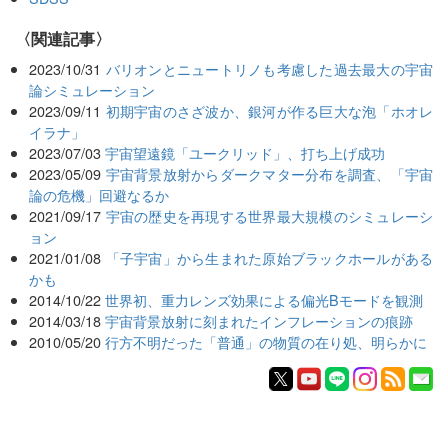
関連記事
2023/10/31
バリオンとニュートリノも考慮した過去最大の宇宙
論シミュレーション
2023/09/11
初期宇宙のさざ波か、銀河が作る巨大な泡「ホオレ
イラナ」
2023/07/03
宇宙望遠鏡「ユークリッド」、打ち上げ成功
2023/05/09
宇宙背景放射からダークマター分布を調査、「宇宙
論の危機」回避なるか
2021/09/17
宇宙の歴史を再現する世界最大規模のシミュレーシ
ョン
2021/01/08
「子宇宙」から生まれた原始ブラックホールがある
かも
2014/10/22
世界初、重力レンズ効果による偏光Bモードを観測
2014/03/18
宇宙背景放射に刻まれたインフレーションの痕跡
2010/05/20
行方不明だった「普通」の物質の在り処、明らかに