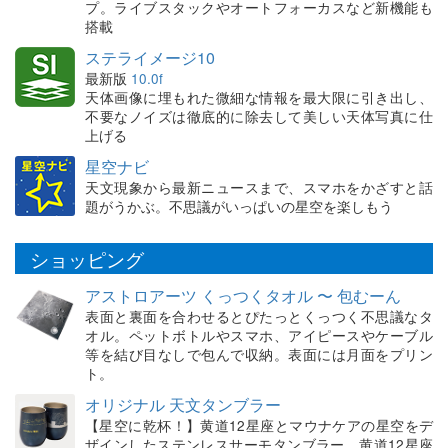
プ。ライブスタックやオートフォーカスなど新機能も
搭載
ステライメージ10
最新版
10.0f
天体画像に埋もれた微細な情報を最大限に引き出し、
不要なノイズは徹底的に除去して美しい天体写真に仕
上げる
星空ナビ
天文現象から最新ニュースまで、スマホをかざすと話
題がうかぶ。不思議がいっぱいの星空を楽しもう
ショッピング
アストロアーツ くっつくタオル 〜 包むーん
表面と裏面を合わせるとぴたっとくっつく不思議なタ
オル。ペットボトルやスマホ、アイピースやケーブル
等を結び目なしで包んで収納。表面には月面をプリン
ト。
オリジナル 天文タンブラー
【星空に乾杯！】黄道12星座とマウナケアの星空をデ
ザインしたステンレスサーモタンブラー。黄道12星座