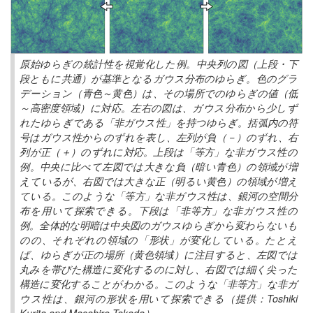
原始ゆらぎの統計性を視覚化した例。中央列の図（上段・下
段ともに共通）が基準となるガウス分布のゆらぎ。色のグラ
デーション（青色～黄色）は、その場所でのゆらぎの値（低
～高密度領域）に対応。左右の図は、ガウス分布から少しず
れたゆらぎである「非ガウス性」を持つゆらぎ。括弧内の符
号はガウス性からのずれを表し、左列が負（－）のずれ、右
列が正（＋）のずれに対応。上段は「等方」な非ガウス性の
例。中央に比べて左図では大きな負（暗い青色）の領域が増
えているが、右図では大きな正（明るい黄色）の領域が増え
ている。このような「等方」な非ガウス性は、銀河の空間分
布を用いて探索できる。下段は「非等方」な非ガウス性の
例。全体的な明暗は中央図のガウスゆらぎから変わらないも
のの、それぞれの領域の「形状」が変化している。たとえ
ば、ゆらぎが正の場所（黄色領域）に注目すると、左図では
丸みを帯びた構造に変化するのに対し、右図では細く尖った
構造に変化することがわかる。このような「非等方」な非ガ
ウス性は、銀河の形状を用いて探索できる（提供：Toshiki
Kurita and Masahiro Takada）