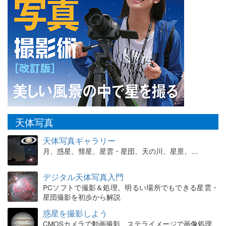
天体写真
天体写真ギャラリー
月、惑星、彗星、星雲・星団、天の川、星景、…
デジタル天体写真入門
PCソフトで撮影＆処理。明るい場所でもできる星雲・
星団撮影を初歩から解説
惑星を撮影しよう
CMOSカメラで動画撮影、ステライメージで画像処理