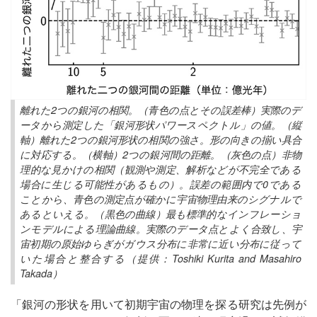
離れた2つの銀河の相関。（青色の点とその誤差棒）実際のデ
ータから測定した「銀河形状パワースペクトル」の値。（縦
軸）離れた2つの銀河形状の相関の強さ。形の向きの揃い具合
に対応する。（横軸）2つの銀河間の距離。（灰色の点）非物
理的な見かけの相関（観測や測定、解析などが不完全である
場合に生じる可能性があるもの）。誤差の範囲内で0である
ことから、青色の測定点が確かに宇宙物理由来のシグナルで
あるといえる。（黒色の曲線）最も標準的なインフレーショ
ンモデルによる理論曲線。実際のデータ点とよく合致し、宇
宙初期の原始ゆらぎがガウス分布に非常に近い分布に従って
いた場合と整合する（提供：Toshiki Kurita and Masahiro
Takada）
「銀河の形状を用いて初期宇宙の物理を探る研究は先例が