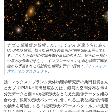
すばる望遠鏡が観測した、ろくぶんぎ座方向にある
COSMOS領域。様々な色や形の銀河が1000個以上写ってい
る。こうした銀河の空間分布や形状の向きは、完全に一様か
つ等方な分布ではなく、インフレーションを含む標準宇宙理
論から予言される統計的な相関を示す（提供：
プリンストン
大学／HSCプロジェクト
）
独・マックス・プランク天体物理学研究所の栗田智貴さん
とカブリIPMUの高田昌広さんは、銀河の空間分布を示す
分光データと個々の銀河形状をとらえた撮像データを組み
合わせ、銀河の形状パターンに含まれる主要な統計的情報
の抽出を可能にする「銀河形状パワースペクトル」の測定
手法を開発した。この手法を、世界最大規模の銀河サーベ