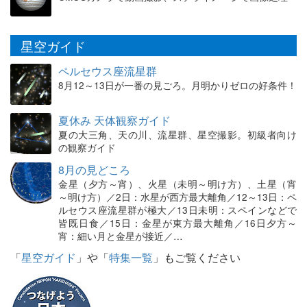
星空ガイド
ペルセウス座流星群
8月12～13日が一番の見ごろ。月明かりゼロの好条件！
夏休み 天体観察ガイド
夏の大三角、天の川、流星群、星空撮影。初級者向け
の観察ガイド
8月の見どころ
金星（夕方～宵）、火星（未明～明け方）、土星（宵
～明け方）／2日：水星が西方最大離角／12～13日：ペ
ルセウス座流星群が極大／13日未明：スペインなどで
皆既日食／15日：金星が東方最大離角／16日夕方～
宵：細い月と金星が接近／…
「
星空ガイド
」や「
特集一覧
」もご覧ください