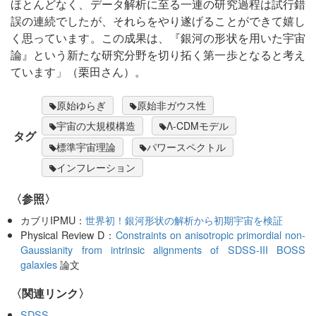
ほとんどなく、データ解析に至る一連の研究過程は試行錯
誤の連続でしたが、それらをやり遂げることができて嬉し
く思っています。この成果は、『銀河の形状を用いた宇宙
論』という新たな研究分野を切り拓く第一歩となると考え
ています」（栗田さん）。
原始ゆらぎ
原始非ガウス性
宇宙の大規模構造
Λ-CDMモデル
タグ
標準宇宙理論
パワースペクトル
インフレーション
〈参照〉
カブリIPMU：
世界初！銀河形状の解析から初期宇宙を検証
Physical Review D：
Constraints on anisotropic primordial non-
Gaussianity from intrinsic alignments of SDSS-III BOSS
galaxies
論文
〈関連リンク〉
SDSS