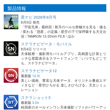
製品情報
星ナビ 2026年9月号
8月5日 発売
「宇宙兄弟」最終回 / 新月のペルセ群極大を見る・撮る
/ 変わる「惑星」の定義 / 星空の下で深呼吸する天文台
浴 / TAMRON 12-20mm F2.8 / ほか
ステラナビゲータ・モバイル
8月4日 リリース
天体観察・撮影用モバイルアプリ。高精度な計算とリ
ッチな星図表示をスマートフォンで「いつでもどこで
も、ステラナビゲータ」
ステラナビゲータ12
最新版
12.0i
美しい描画、豊富な天体データ、オリジナル番組エデ
ィタなど「星空ひろがる 楽しさひろげる」天文シミュ
レーション
ステラショット3
最新版
3.0o
純国産のオールインワン天体撮影ソフトがパワーアッ