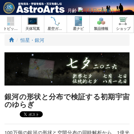
月齢
トピックス
天体写真
星空ガイド
星ナビ
製品情報
ショップ
ト
恒星・銀河
ッ
プ
銀河の形状と分布で検証する初期宇宙
のゆらぎ
100万個の銀河の形状と空間分布の同時解析から、1億光