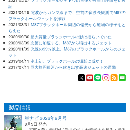
証
2021/04/19
電波からガンマ線まで、空前の多波長観測でM87の
ブラックホールジェットを撮影
2021/03/31
M87ブラックホール周辺の偏光から磁場の様子をと
らえた
2020/09/30
超大質量ブラックホールの影は揺らいでいた
2020/03/09
次第に加速する、M87から噴出するジェット
2020/01/09
光速の99%以上、M87のブラックホールからのジェ
ット
2019/04/11
史上初、ブラックホールの撮影に成功！
2017/07/11
巨大楕円銀河から吹き出す高速ジェットの運動
製品情報
星ナビ 2026年9月号
8月5日 発売
「宇宙兄弟」最終回 / 新月のペルセ群極大を見る・撮る