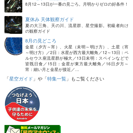
8月12～13日が一番の見ごろ。月明かりゼロの好条件！
夏休み 天体観察ガイド
夏の大三角、天の川、流星群、星空撮影。初級者向け
の観察ガイド
8月の見どころ
金星（夕方～宵）、火星（未明～明け方）、土星（宵
～明け方）／2日：水星が西方最大離角／12～13日：ペ
ルセウス座流星群が極大／13日未明：スペインなどで
皆既日食／15日：金星が東方最大離角／16日夕方～
宵：細い月と金星が接近／…
「
星空ガイド
」や「
特集一覧
」もご覧ください