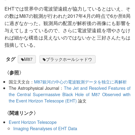
EHTでは世界中の電波望遠鏡が協力しているとはいえ、そ
の数はM87の観測が行われた2017年4月の時点で6か所8局
に過ぎなかった。観測局の配置が解析後の画像にも影響を
与えてしまっているので、さらに電波望遠鏡を増やさなけ
れば細かな構造は見えないのではないかと三好さんたちは
指摘している。
タグ
M87
ブラックホールシャドウ
〈参照〉
国立天文台：
M87銀河の中心の電波観測データを独立に再解析
The Astrophysical Journal：
The Jet and Resolved Features of
the Central Supermassive Black Hole of M87 Observed with
the Event Horizon Telescope (EHT)
論文
〈関連リンク〉
Event Horizon Telescope
Imaging Reanalyses of EHT Data