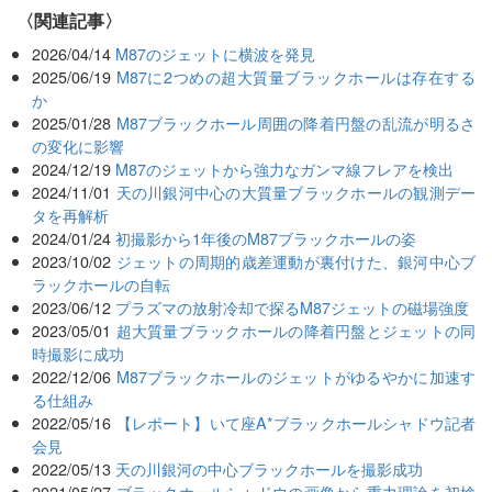
関連記事
2026/04/14
M87のジェットに横波を発見
2025/06/19
M87に2つめの超大質量ブラックホールは存在する
か
2025/01/28
M87ブラックホール周囲の降着円盤の乱流が明るさ
の変化に影響
2024/12/19
M87のジェットから強力なガンマ線フレアを検出
2024/11/01
天の川銀河中心の大質量ブラックホールの観測デー
タを再解析
2024/01/24
初撮影から1年後のM87ブラックホールの姿
2023/10/02
ジェットの周期的歳差運動が裏付けた、銀河中心ブ
ラックホールの自転
2023/06/12
プラズマの放射冷却で探るM87ジェットの磁場強度
2023/05/01
超大質量ブラックホールの降着円盤とジェットの同
時撮影に成功
2022/12/06
M87ブラックホールのジェットがゆるやかに加速す
る仕組み
2022/05/16
【レポート】いて座A*ブラックホールシャドウ記者
会見
2022/05/13
天の川銀河の中心ブラックホールを撮影成功
2021/05/27
ブラックホールシャドウの画像から重力理論を初検