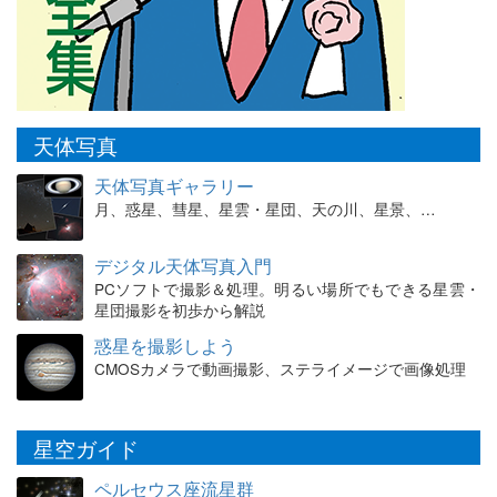
天体写真
天体写真ギャラリー
月、惑星、彗星、星雲・星団、天の川、星景、…
デジタル天体写真入門
PCソフトで撮影＆処理。明るい場所でもできる星雲・
星団撮影を初歩から解説
惑星を撮影しよう
CMOSカメラで動画撮影、ステライメージで画像処理
星空ガイド
ペルセウス座流星群