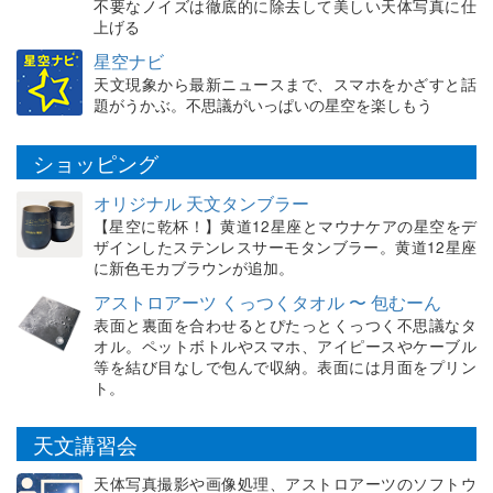
不要なノイズは徹底的に除去して美しい天体写真に仕
上げる
星空ナビ
天文現象から最新ニュースまで、スマホをかざすと話
題がうかぶ。不思議がいっぱいの星空を楽しもう
ショッピング
オリジナル 天文タンブラー
【星空に乾杯！】黄道12星座とマウナケアの星空をデ
ザインしたステンレスサーモタンブラー。黄道12星座
に新色モカブラウンが追加。
アストロアーツ くっつくタオル 〜 包むーん
表面と裏面を合わせるとぴたっとくっつく不思議なタ
オル。ペットボトルやスマホ、アイピースやケーブル
等を結び目なしで包んで収納。表面には月面をプリン
ト。
天文講習会
天体写真撮影や画像処理、アストロアーツのソフトウ