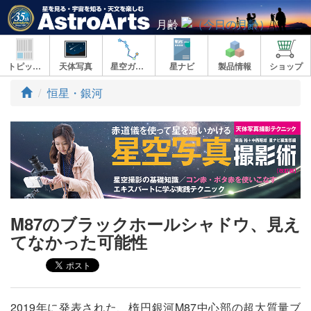
月齢
トピックス
天体写真
星空ガイド
星ナビ
製品情報
ショップ
ト
恒星・銀河
ッ
プ
M87のブラックホールシャドウ、見え
てなかった可能性
2019年に発表された、楕円銀河M87中心部の超大質量ブ