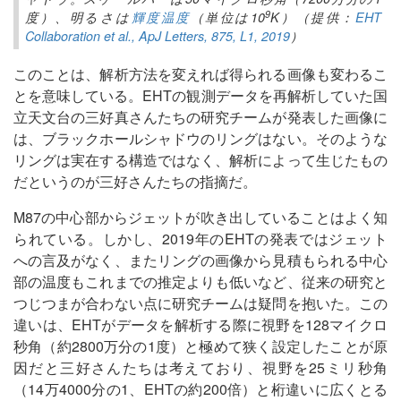
9
度）、明るさは
輝度温度
（単位は10
K）（提供：
EHT
Collaboration et al., ApJ Letters, 875, L1, 2019
）
このことは、解析方法を変えれば得られる画像も変わるこ
とを意味している。EHTの観測データを再解析していた国
立天文台の三好真さんたちの研究チームが発表した画像に
は、ブラックホールシャドウのリングはない。そのような
リングは実在する構造ではなく、解析によって生じたもの
だというのが三好さんたちの指摘だ。
M87の中心部からジェットが吹き出していることはよく知
られている。しかし、2019年のEHTの発表ではジェット
への言及がなく、またリングの画像から見積もられる中心
部の温度もこれまでの推定よりも低いなど、従来の研究と
つじつまが合わない点に研究チームは疑問を抱いた。この
違いは、EHTがデータを解析する際に視野を128マイクロ
秒角（約2800万分の1度）と極めて狭く設定したことが原
因だと三好さんたちは考えており、視野を25ミリ秒角
（14万4000分の1、EHTの約200倍）と桁違いに広くとる