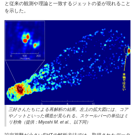
と従来の観測や理論と一致するジェットの姿が現れること
を示した。
三好さんたちによる再解析の結果。左上の拡大図には、コア
やノットといった構造が見られる。スケールバーの単位はミ
リ秒角（提供：Miyoshi M. et al.、以下同）
設定視野が小さいEHTの解析方法では、取得されたデータ