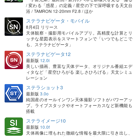
/ 変わる「惑星」の定義 / 星空の下で深呼吸する天文台
浴 / TAMRON 12-20mm F2.8 / ほか
ステラナビゲータ・モバイル
8月4日 リリース
天体観察・撮影用モバイルアプリ。高精度な計算とリ
ッチな星図表示をスマートフォンで「いつでもどこで
も、ステラナビゲータ」
ステラナビゲータ12
最新版
12.0i
美しい描画、豊富な天体データ、オリジナル番組エデ
ィタなど「星空ひろがる 楽しさひろげる」天文シミュ
レーション
ステラショット3
最新版
3.0o
純国産のオールインワン天体撮影ソフトがパワーアッ
プ。ライブスタックやオートフォーカスなど新機能も
搭載
ステライメージ10
最新版
10.0f
天体画像に埋もれた微細な情報を最大限に引き出し、