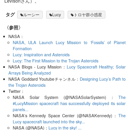
Levisonさん）。
タグ
ルーシー
Lucy
トロヤ群小惑星
〈参照〉
NASA：
NASA, ULA Launch Lucy Mission to ‘Fossils’ of Planet
Formation
Lucy: Inspiration and Asteroids
Lucy: The First Mission to the Trojan Asteroids
NASA Blogs - Lucy Mission：
Lucy Spacecraft Healthy; Solar
Arrays Being Analyzed
NASA Goddard Youtubeチャンネル：
Designing Lucy’s Path to
the Trojan Asteroids
Twitter：
NASA Solar System (@NASASolarSystem)：
The
#LucyMission spacecraft has successfully deployed its solar
panels...
NASA's Kennedy Space Center (@NASAKennedy)：
The
Lucy spacecraft launched into the sky...
NASA (@NASA)：
Lucy in the sky! ...