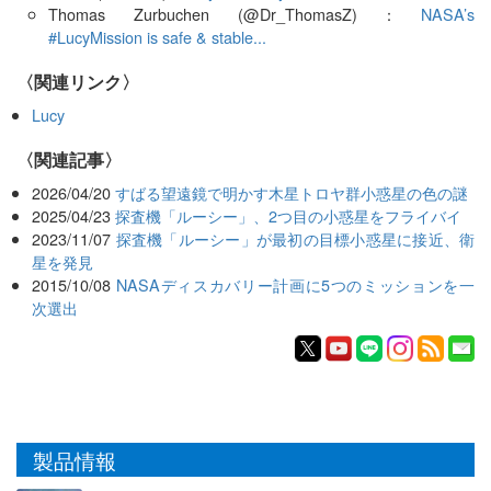
Thomas Zurbuchen (@Dr_ThomasZ)：
NASA’s
#LucyMission is safe & stable...
〈関連リンク〉
Lucy
関連記事
2026/04/20
すばる望遠鏡で明かす木星トロヤ群小惑星の色の謎
2025/04/23
探査機「ルーシー」、2つ目の小惑星をフライバイ
2023/11/07
探査機「ルーシー」が最初の目標小惑星に接近、衛
星を発見
2015/10/08
NASAディスカバリー計画に5つのミッションを一
次選出
製品情報