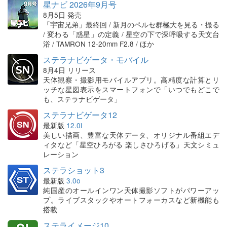
星ナビ 2026年9月号
8月5日 発売
「宇宙兄弟」最終回 / 新月のペルセ群極大を見る・撮る
/ 変わる「惑星」の定義 / 星空の下で深呼吸する天文台
浴 / TAMRON 12-20mm F2.8 / ほか
ステラナビゲータ・モバイル
8月4日 リリース
天体観察・撮影用モバイルアプリ。高精度な計算とリ
ッチな星図表示をスマートフォンで「いつでもどこで
も、ステラナビゲータ」
ステラナビゲータ12
最新版
12.0i
美しい描画、豊富な天体データ、オリジナル番組エデ
ィタなど「星空ひろがる 楽しさひろげる」天文シミュ
レーション
ステラショット3
最新版
3.0o
純国産のオールインワン天体撮影ソフトがパワーアッ
プ。ライブスタックやオートフォーカスなど新機能も
搭載
ステライメージ10