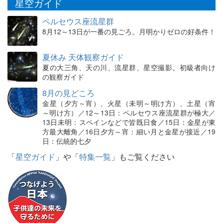
星空ガイド
ペルセウス座流星群
8月12～13日が一番の見ごろ。月明かりゼロの好条件！
夏休み 天体観察ガイド
夏の大三角、天の川、流星群、星空撮影。初級者向け
の観察ガイド
8月の見どころ
金星（夕方～宵）、火星（未明～明け方）、土星（宵
～明け方）／12～13日：ペルセウス座流星群が極大／
13日未明：スペインなどで皆既日食／15日：金星が東
方最大離角／16日夕方～宵：細い月と金星が接近／19
日：伝統的七夕
「
星空ガイド
」や「
特集一覧
」もご覧ください