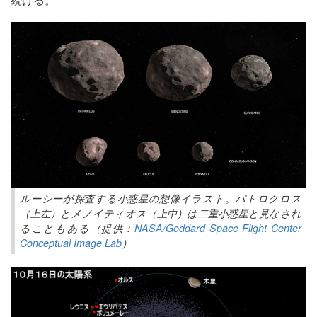
ルーシーが探査する小惑星の想像イラスト。パトロクロス
（上左）とメノイティオス（上中）は二重小惑星と見なされ
ることもある（提供：
NASA/Goddard Space Flight Center
Conceptual Image Lab
）