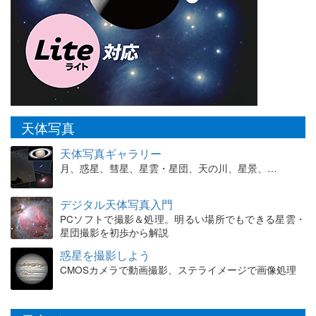
天体写真
天体写真ギャラリー
月、惑星、彗星、星雲・星団、天の川、星景、…
デジタル天体写真入門
PCソフトで撮影＆処理。明るい場所でもできる星雲・
星団撮影を初歩から解説
惑星を撮影しよう
CMOSカメラで動画撮影、ステライメージで画像処理