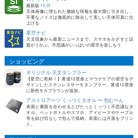
最新版
10.0f
天体画像に埋もれた微細な情報を最大限に引き出し、
不要なノイズは徹底的に除去して美しい天体写真に仕
上げる
星空ナビ
天文現象から最新ニュースまで、スマホをかざすと話
題がうかぶ。不思議がいっぱいの星空を楽しもう
ショッピング
オリジナル 天文タンブラー
【星空に乾杯！】黄道12星座とマウナケアの星空をデ
ザインしたステンレスサーモタンブラー。黄道12星座
に新色モカブラウンが追加。
アストロアーツ くっつくタオル 〜 包むーん
表面と裏面を合わせるとぴたっとくっつく不思議なタ
オル。ペットボトルやスマホ、アイピースやケーブル
等を結び目なしで包んで収納。表面には月面をプリン
ト。