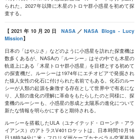
られた。2027年以降に木星のトロヤ群小惑星を初めて探
査する。
【2021年10月20日
NASA
／
NASA Blogs - Lucy
Mission
】
日本の「はやぶさ」などのように小惑星を訪れた探査機は
数多くあるが、NASAの「ルーシー」はその中でも木星の
軌道上にある「木星トロヤ群小惑星」を目標とする初めて
の探査機だ。ルーシーは1974年にエチオピアで発掘され
た猿人女性の化石に付けられた名前でもある。化石のルー
シーが人類の起源を象徴する存在として世界中で有名にな
り、人類の進化の理解に革命をもたらしたのと同様に、探
査機のルーシーも、小惑星の形成と太陽系の進化について
新たな情報を明らかにすると期待される。
ルーシーを搭載したULA（ユナイテッド・ローンチ・アラ
イアンス）のアトラスV401ロケットは、日本時間10月16
日18時34分に米・フロリダ州ケープカナベラル空軍基地