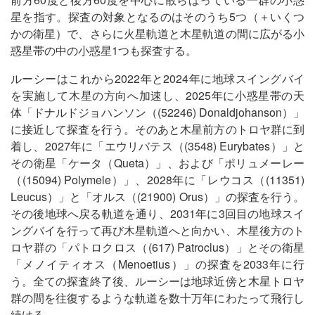
星を指す。探査の対象となるのはそのうち5つ（＋いくつ
かの衛星）で、さらに火星軌道と木星軌道の間に広がる小
惑星帯の中の小惑星1つも探査する。
ルーシーはこれから2022年と2024年に地球スイングバイ
を実施して木星の方向へ加速し、2025年に小惑星帯の天
体「ドナルドジョハンソン（(52246) Donaldjohanson）」
に接近して探査を行う。そのあと木星前方のトロヤ群に到
着し、2027年に「エウリバテス（(3548) Eurybates）」と
その衛星「ケータ（Queta）」、および「ポリュメーレー
（(15094) Polymele）」、2028年に「レウコス（(11351)
Leucus）」と「オルス（(21900) Orus）」の探査を行う。
その後地球へ戻る軌道を通り、2031年に3回目の地球スイ
ングバイを行って再び木星軌道へと向かい、木星後方のト
ロヤ群の「パトロクロス（(617) Patroclus）」とその衛星
「メノイティオス（Menoetius）」の探査を2033年に行
う。全ての探査終了後、ルーシーは地球近傍と木星トロヤ
群の間を往復するような軌道を数十万年にわたって飛行し
続ける。