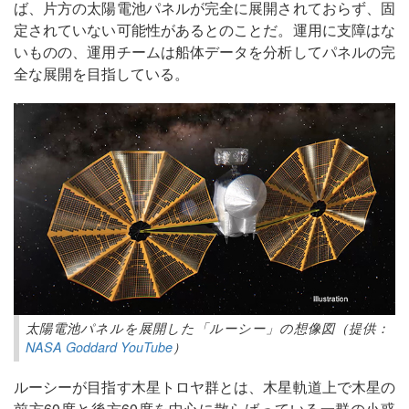
ば、片方の太陽電池パネルが完全に展開されておらず、固
定されていない可能性があるとのことだ。運用に支障はな
いものの、運用チームは船体データを分析してパネルの完
全な展開を目指している。
太陽電池パネルを展開した「ルーシー」の想像図（提供：
NASA Goddard YouTube
）
ルーシーが目指す木星トロヤ群とは、木星軌道上で木星の
前方60度と後方60度を中心に散らばっている一群の小惑