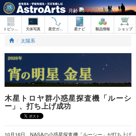
月齢
トピックス
天体写真
星空ガイド
星ナビ
製品情報
ショップ
ト
太陽系
ッ
プ
木星トロヤ群小惑星探査機「ルーシ
ー」、打ち上げ成功
10月16日、NASAの小惑星探査機「ルーシー」が打ち上げ