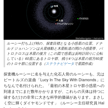
ルーシー打ち上げ時の、探査目標となる小惑星の位置。ドナ
ルドジョハンソンは火星移動と木星軌道の間の小惑星帯、パ
トロクロスは木星の後方（この図で惑星は反時計回りに公転
している）60度にあるトロヤ群、残り4つは木星の前方60度
のトロヤ群に位置する（
ステラナビゲータ
で星図作成）
探査機ルーシーに名を与えた化石人骨のルーシーも、元は
ビートルズの楽曲「Lucy In The Sky With Diamonds」に
ちなんで名付けられた。「最初の木星トロヤ群小惑星への
到達までにまだ数年かかりますが、これらの天体は待つに
値するだけの非常に大きな科学的価値があります。まさし
く空に輝くダイヤモンドです」（ルーシー主任研究員 Hal