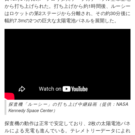
から打ち上げられた。打ち上げから約1時間後、ルーシー
はロケットの第2ステージから分離され、その約30分後に
幅約7.3mの2つの巨大な太陽電池パネルを展開した。
探査機「ルーシー」の打ち上げ中継録画（提供：NASA
Kennedy Space Center）
探査機の動作は正常で安定しており、2枚の太陽電池パネ
ルによる充電も進んでいる。テレメトリーデータによれ