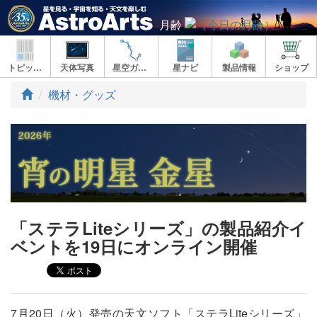
月齢
トピックス
天体写真
星空ガイド
星ナビ
製品情報
ショップ
ト
機材・グッズ
ッ
プ
「ステラLiteシリーズ」の製品紹介イ
ベントを19日にオンライン開催
7月20日（火）発売の天文ソフト「ステラLiteシリーズ」