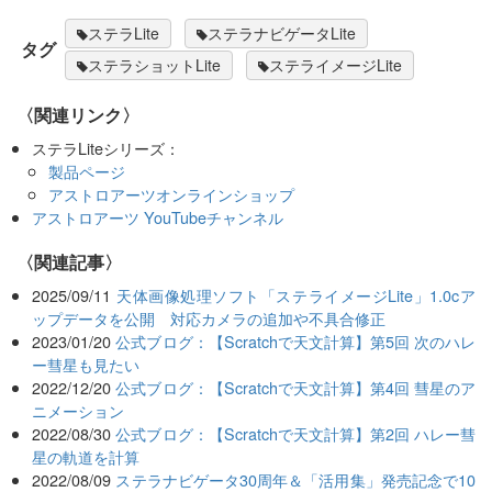
ステラLite
ステラナビゲータLite
タグ
ステラショットLite
ステライメージLite
〈関連リンク〉
ステラLiteシリーズ：
製品ページ
アストロアーツオンラインショップ
アストロアーツ YouTubeチャンネル
関連記事
2025/09/11
天体画像処理ソフト「ステライメージLite」1.0cア
ップデータを公開 対応カメラの追加や不具合修正
2023/01/20
公式ブログ：【Scratchで天文計算】第5回 次のハレ
ー彗星も見たい
2022/12/20
公式ブログ：【Scratchで天文計算】第4回 彗星のア
ニメーション
2022/08/30
公式ブログ：【Scratchで天文計算】第2回 ハレー彗
星の軌道を計算
2022/08/09
ステラナビゲータ30周年＆「活用集」発売記念で10