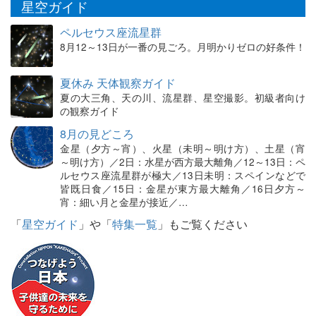
星空ガイド
ペルセウス座流星群
8月12～13日が一番の見ごろ。月明かりゼロの好条件！
夏休み 天体観察ガイド
夏の大三角、天の川、流星群、星空撮影。初級者向け
の観察ガイド
8月の見どころ
金星（夕方～宵）、火星（未明～明け方）、土星（宵
～明け方）／2日：水星が西方最大離角／12～13日：ペ
ルセウス座流星群が極大／13日未明：スペインなどで
皆既日食／15日：金星が東方最大離角／16日夕方～
宵：細い月と金星が接近／…
「
星空ガイド
」や「
特集一覧
」もご覧ください