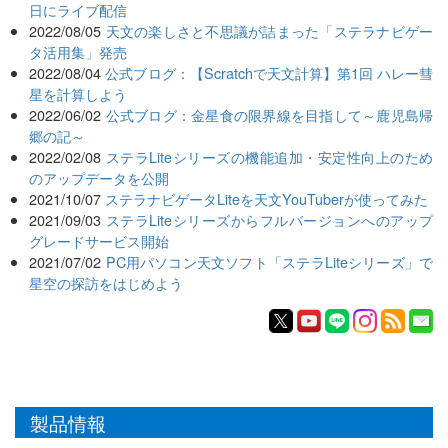
日にライブ配信
2022/08/05
天文の楽しさと不思議が詰まった「ステラナビゲー
タ活用集」発売
2022/08/04
公式ブログ：【Scratchで天文計算】第1回 ハレー彗
星を計算しよう
2022/06/02
公式ブログ：金星食の限界線を目指して～鹿児島帰
郷の記～
2022/02/08
ステラLiteシリーズの機能追加・安定性向上のため
のアップデータを公開
2021/10/07
ステラナビゲータLiteを天文YouTuberが使ってみた
2021/09/03
ステラLiteシリーズからフルバージョンへのアップ
グレードサービス開始
2021/07/02
PC用パソコン天文ソフト「ステラLiteシリーズ」で
星空の探訪をはじめよう
製品情報