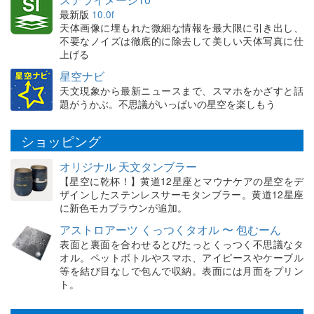
最新版
10.0f
天体画像に埋もれた微細な情報を最大限に引き出し、
不要なノイズは徹底的に除去して美しい天体写真に仕
上げる
星空ナビ
天文現象から最新ニュースまで、スマホをかざすと話
題がうかぶ。不思議がいっぱいの星空を楽しもう
ショッピング
オリジナル 天文タンブラー
【星空に乾杯！】黄道12星座とマウナケアの星空をデ
ザインしたステンレスサーモタンブラー。黄道12星座
に新色モカブラウンが追加。
アストロアーツ くっつくタオル 〜 包むーん
表面と裏面を合わせるとぴたっとくっつく不思議なタ
オル。ペットボトルやスマホ、アイピースやケーブル
等を結び目なしで包んで収納。表面には月面をプリン
ト。