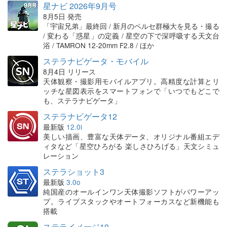
星ナビ 2026年9月号
8月5日 発売
「宇宙兄弟」最終回 / 新月のペルセ群極大を見る・撮る
/ 変わる「惑星」の定義 / 星空の下で深呼吸する天文台
浴 / TAMRON 12-20mm F2.8 / ほか
ステラナビゲータ・モバイル
8月4日 リリース
天体観察・撮影用モバイルアプリ。高精度な計算とリ
ッチな星図表示をスマートフォンで「いつでもどこで
も、ステラナビゲータ」
ステラナビゲータ12
最新版
12.0i
美しい描画、豊富な天体データ、オリジナル番組エデ
ィタなど「星空ひろがる 楽しさひろげる」天文シミュ
レーション
ステラショット3
最新版
3.0o
純国産のオールインワン天体撮影ソフトがパワーアッ
プ。ライブスタックやオートフォーカスなど新機能も
搭載
ステライメージ10