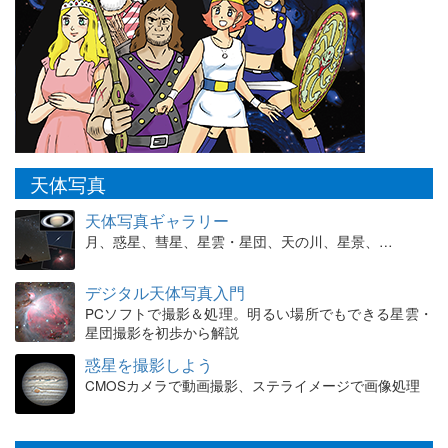
天体写真
天体写真ギャラリー
月、惑星、彗星、星雲・星団、天の川、星景、…
デジタル天体写真入門
PCソフトで撮影＆処理。明るい場所でもできる星雲・
星団撮影を初歩から解説
惑星を撮影しよう
CMOSカメラで動画撮影、ステライメージで画像処理