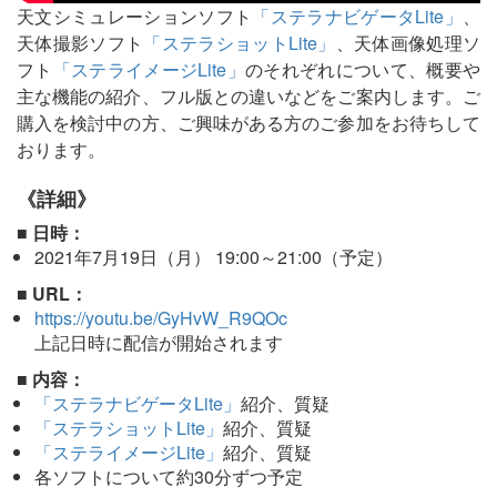
天文シミュレーションソフト
「ステラナビゲータLite」
、
天体撮影ソフト
「ステラショットLite」
、天体画像処理ソ
フト
「ステライメージLite」
のそれぞれについて、概要や
主な機能の紹介、フル版との違いなどをご案内します。ご
購入を検討中の方、ご興味がある方のご参加をお待ちして
おります。
《詳細》
■ 日時：
2021年7月19日（月） 19:00～21:00（予定）
■ URL：
https://youtu.be/GyHvW_R9QOc
上記日時に配信が開始されます
■ 内容：
「ステラナビゲータLite」
紹介、質疑
「ステラショットLite」
紹介、質疑
「ステライメージLite」
紹介、質疑
各ソフトについて約30分ずつ予定