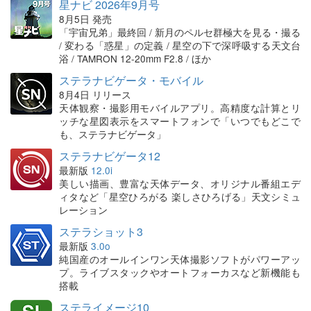
星ナビ 2026年9月号
8月5日 発売
「宇宙兄弟」最終回 / 新月のペルセ群極大を見る・撮る
/ 変わる「惑星」の定義 / 星空の下で深呼吸する天文台
浴 / TAMRON 12-20mm F2.8 / ほか
ステラナビゲータ・モバイル
8月4日 リリース
天体観察・撮影用モバイルアプリ。高精度な計算とリ
ッチな星図表示をスマートフォンで「いつでもどこで
も、ステラナビゲータ」
ステラナビゲータ12
最新版
12.0i
美しい描画、豊富な天体データ、オリジナル番組エデ
ィタなど「星空ひろがる 楽しさひろげる」天文シミュ
レーション
ステラショット3
最新版
3.0o
純国産のオールインワン天体撮影ソフトがパワーアッ
プ。ライブスタックやオートフォーカスなど新機能も
搭載
ステライメージ10