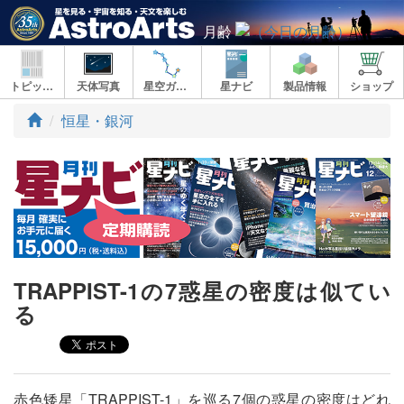
月齢
トピックス
天体写真
星空ガイド
星ナビ
製品情報
ショップ
ト
恒星・銀河
ッ
プ
TRAPPIST-1の7惑星の密度は似てい
る
赤色矮星「TRAPPIST-1」を巡る7個の惑星の密度はどれ