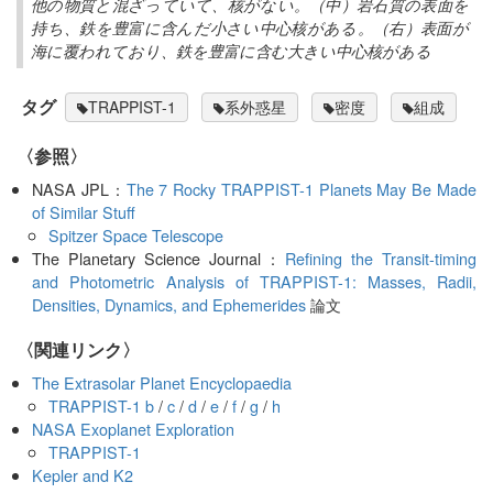
他の物質と混ざっていて、核がない。（中）岩石質の表面を
持ち、鉄を豊富に含んだ小さい中心核がある。（右）表面が
海に覆われており、鉄を豊富に含む大きい中心核がある
タグ
TRAPPIST-1
系外惑星
密度
組成
〈参照〉
NASA JPL：
The 7 Rocky TRAPPIST-1 Planets May Be Made
of Similar Stuff
Spitzer Space Telescope
The Planetary Science Journal：
Refining the Transit-timing
and Photometric Analysis of TRAPPIST-1: Masses, Radii,
Densities, Dynamics, and Ephemerides
論文
〈関連リンク〉
The Extrasolar Planet Encyclopaedia
TRAPPIST-1 b
/
c
/
d
/
e
/
f
/
g
/
h
NASA Exoplanet Exploration
TRAPPIST-1
Kepler and K2