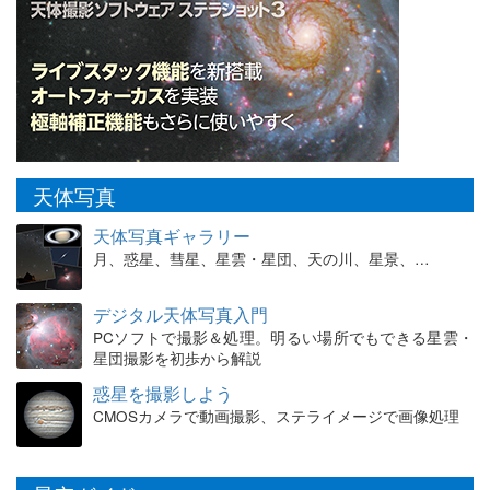
天体写真
天体写真ギャラリー
月、惑星、彗星、星雲・星団、天の川、星景、…
デジタル天体写真入門
PCソフトで撮影＆処理。明るい場所でもできる星雲・
星団撮影を初歩から解説
惑星を撮影しよう
CMOSカメラで動画撮影、ステライメージで画像処理