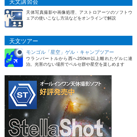
天文講習会
天体写真撮影や画像処理、アストロアーツのソフトウ
ェアの使いこなし方法などをオンラインで解説
天文ツアー
モンゴル「星空」ゲル・キャンプツアー
ウランバートルから西へ250km以上離れたゲルに連
泊。光害のない場所でペルセ群や星空を楽しめます