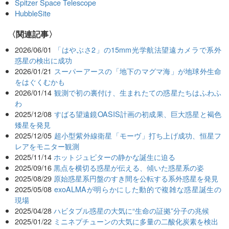
Spitzer Space Telescope
HubbleSite
関連記事
2026/06/01
「はやぶさ2」の15mm光学航法望遠カメラで系外
惑星の検出に成功
2026/01/21
スーパーアースの「地下のマグマ海」が地球外生命
をはぐくむかも
2026/01/14
観測で初の裏付け、生まれたての惑星たちはふわふ
わ
2025/12/08
すばる望遠鏡OASIS計画の初成果、巨大惑星と褐色
矮星を発見
2025/12/05
超小型紫外線衛星「モーヴ」打ち上げ成功、恒星フ
レアをモニター観測
2025/11/14
ホットジュピターの静かな誕生に迫る
2025/09/16
黒点を横切る惑星が伝える、傾いた惑星系の姿
2025/08/29
原始惑星系円盤のすき間を公転する系外惑星を発見
2025/05/08
exoALMAが明らかにした動的で複雑な惑星誕生の
現場
2025/04/28
ハビタブル惑星の大気に“生命の証拠”分子の兆候
2025/01/22
ミニネプチューンの大気に多量の二酸化炭素を検出