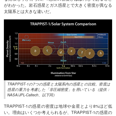
がわかった。岩石惑星とガス惑星とで大きく密度が異なる
太陽系とは大きな違いだ。
TRAPPIST-1の7つの惑星と太陽系内の惑星との比較。密度は
惑星の重力を考慮した「非圧縮密度」を用いている（提供：
NASA/JPL-Caltech、以下同）
TRAPPIST-1の惑星の密度は地球や金星とより8%ほど低
い。理由はいくつか考えられるが、TRAPPIST-1の惑星の