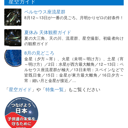
星空ガイド
ペルセウス座流星群
8月12～13日が一番の見ごろ。月明かりゼロの好条件！
夏休み 天体観察ガイド
夏の大三角、天の川、流星群、星空撮影。初級者向け
の観察ガイド
8月の見どころ
金星（夕方～宵）、火星（未明～明け方）、土星（宵
～明け方）／2日：水星が西方最大離角／12～13日：ペ
ルセウス座流星群が極大／13日未明：スペインなどで
皆既日食／15日：金星が東方最大離角／16日夕方～
宵：細い月と金星が接近／…
「
星空ガイド
」や「
特集一覧
」もご覧ください