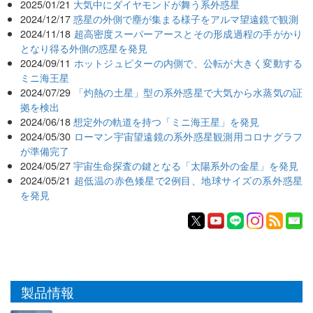
2025/01/21
大気中にダイヤモンドが舞う系外惑星
2024/12/17
惑星の外側で塵が集まる様子をアルマ望遠鏡で観測
2024/11/18
超高密度スーパーアースとその形成過程の手がかり
となり得る外側の惑星を発見
2024/09/11
ホットジュピターの内側で、公転が大きく変動する
ミニ海王星
2024/07/29
「灼熱の土星」型の系外惑星で大気から水蒸気の証
拠を検出
2024/06/18
想定外の軌道を持つ「ミニ海王星」を発見
2024/05/30
ローマン宇宙望遠鏡の系外惑星観測用コロナグラフ
が準備完了
2024/05/27
宇宙生命探査の鍵となる「太陽系外の金星」を発見
2024/05/21
超低温の赤色矮星で2例目、地球サイズの系外惑星
を発見
製品情報