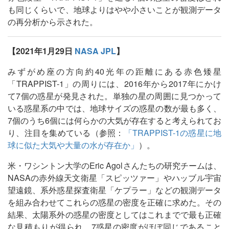
も同じくらいで、地球よりはやや小さいことが観測データ
の再分析から示された。
【2021年1月29日
NASA JPL
】
みずがめ座の方向約40光年の距離にある赤色矮星
「TRAPPIST-1」の周りには、2016年から2017年にかけ
て7個の惑星が発見された。単独の星の周囲に見つかって
いる惑星系の中では、地球サイズの惑星の数が最も多く、
7個のうち6個には何らかの大気が存在すると考えられてお
り、注目を集めている（参照：
「TRAPPIST-1の惑星に地
球に似た大気や大量の水が存在か」
）。
米・ワシントン大学のEric Agolさんたちの研究チームは、
NASAの赤外線天文衛星「スピッツァー」やハッブル宇宙
望遠鏡、系外惑星探査衛星「ケプラー」などの観測データ
を組み合わせてこれらの惑星の密度を正確に求めた。その
結果、太陽系外の惑星の密度としてはこれまでで最も正確
な見積もりが得られ、7惑星の密度がほぼ同じであること