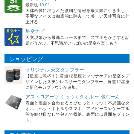
最新版
10.0f
天体画像に埋もれた微細な情報を最大限に引き出し、
不要なノイズは徹底的に除去して美しい天体写真に仕
上げる
星空ナビ
天文現象から最新ニュースまで、スマホをかざすと話
題がうかぶ。不思議がいっぱいの星空を楽しもう
ショッピング
オリジナル 天文タンブラー
【星空に乾杯！】黄道12星座とマウナケアの星空をデ
ザインしたステンレスサーモタンブラー。黄道12星座
に新色モカブラウンが追加。
アストロアーツ くっつくタオル 〜 包むーん
表面と裏面を合わせるとぴたっとくっつく不思議なタ
オル。ペットボトルやスマホ、アイピースやケーブル
等を結び目なしで包んで収納。表面には月面をプリン
ト。