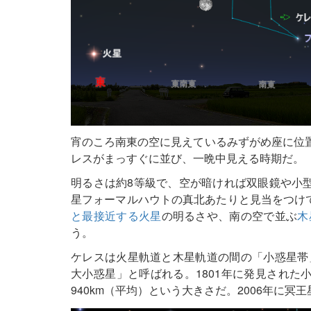
宵のころ南東の空に見えているみずがめ座に位置
レスがまっすぐに並び、一晩中見える時期だ。
明るさは約8等級で、空が暗ければ双眼鏡や小
星フォーマルハウトの真北あたりと見当をつけ
と最接近する火星
の明るさや、南の空で並ぶ
木
う。
ケレスは火星軌道と木星軌道の間の「小惑星帯
大小惑星」と呼ばれる。1801年に発見された
940km（平均）という大きさだ。2006年に