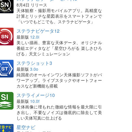
8月4日 リリース
天体観察・撮影用モバイルアプリ。高精度な
計算とリッチな星図表示をスマートフォンで
「いつでもどこでも、ステラナビゲータ」
ステラナビゲータ12
最新版
12.0i
美しい描画、豊富な天体データ、オリジナル
番組エディタなど「星空ひろがる 楽しさひろ
げる」天文シミュレーション
ステラショット3
最新版
3.0o
純国産のオールインワン天体撮影ソフトがパ
ワーアップ。ライブスタックやオートフォー
カスなど新機能も搭載
ステライメージ10
最新版
10.0f
天体画像に埋もれた微細な情報を最大限に引
き出し、不要なノイズは徹底的に除去して美
しい天体写真に仕上げる
星空ナビ