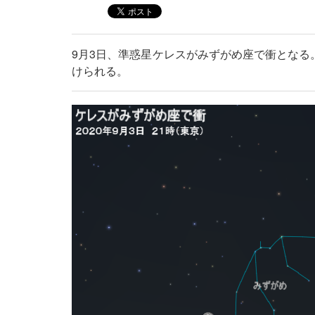
9月3日、準惑星ケレスがみずがめ座で衝となる
けられる。