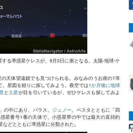
する準惑星ケレスが、9月3日に衝となる。太陽‐地球‐ケ
型の天体望遠鏡でも見つけられる。みなみのうお座の1等
て、星図を頼りに探してみよう。夜空では
1か月後に地球
星
と
土星
が目を引いているが、ぜひケレスも探してみよ
」の中にあり、パラス、
ジュノー
、ベスタとともに「四
小惑星番号1番の天体で、小惑星帯の中では最大の直径約
冥王星などとともに準惑星に分類された。