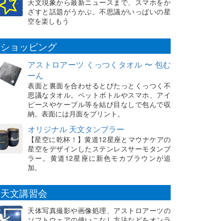
天文現象から最新ニュースまで、スマホをか
ざすと話題がうかぶ。不思議がいっぱいの星
空を楽しもう
ショッピング
アストロアーツ くっつくタオル 〜 包む
ーん
表面と裏面を合わせるとぴたっとくっつく不
思議なタオル。ペットボトルやスマホ、アイ
ピースやケーブル等を結び目なしで包んで収
納。表面には月面をプリント。
オリジナル 天文タンブラー
【星空に乾杯！】黄道12星座とマウナケアの
星空をデザインしたステンレスサーモタンブ
ラー。黄道12星座に新色モカブラウンが追
加。
天文講習会
天体写真撮影や画像処理、アストロアーツの
ソフトウェアの使いこなし方法などをオンラ