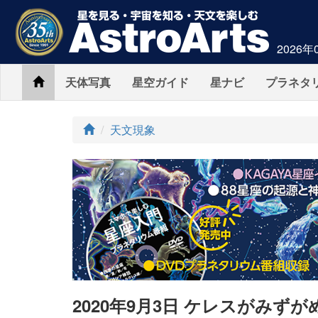
2026年
Home
天体写真
星空ガイド
星ナビ
プラネタ
ト
天文現象
ッ
プ
2020年9月3日 ケレスがみず