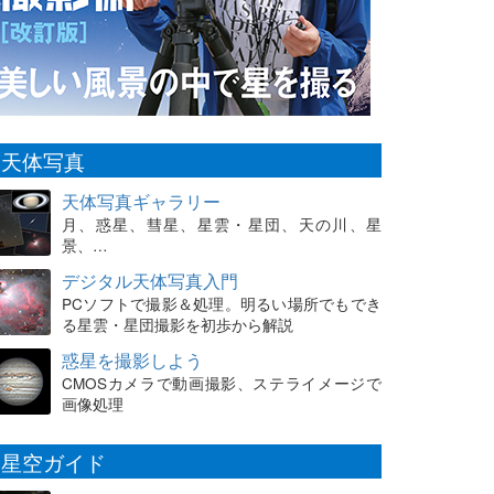
天体写真
天体写真ギャラリー
月、惑星、彗星、星雲・星団、天の川、星
景、…
デジタル天体写真入門
PCソフトで撮影＆処理。明るい場所でもでき
る星雲・星団撮影を初歩から解説
惑星を撮影しよう
CMOSカメラで動画撮影、ステライメージで
画像処理
星空ガイド