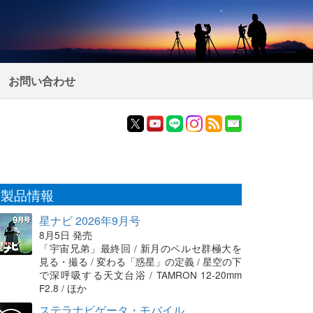
お問い合わせ
製品情報
星ナビ 2026年9月号
8月5日 発売
「宇宙兄弟」最終回 / 新月のペルセ群極大を
見る・撮る / 変わる「惑星」の定義 / 星空の下
で深呼吸する天文台浴 / TAMRON 12-20mm
F2.8 / ほか
ステラナビゲータ・モバイル