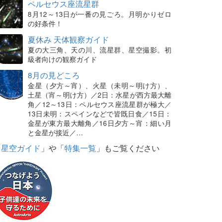
ペルセウス座流星群
8月12～13日が一番の見ごろ。月明かりゼロ
の好条件！
夏休み 天体観察ガイド
夏の大三角、天の川、流星群、星空撮影。初
級者向けの観察ガイド
8月の見どころ
金星（夕方～宵）、火星（未明～明け方）、
土星（宵～明け方）／2日：水星が西方最大離
角／12～13日：ペルセウス座流星群が極大／
13日未明：スペインなどで皆既日食／15日：
金星が東方最大離角／16日夕方～宵：細い月
と金星が接近／…
「
星空ガイド
」や「
特集一覧
」もご覧ください