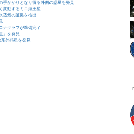
の手がかりとなり得る外側の惑星を発見
く変動するミニ海王星
水蒸気の証拠を検出
見
ロナグラフが準備完了
星」を発見
の系外惑星を発見