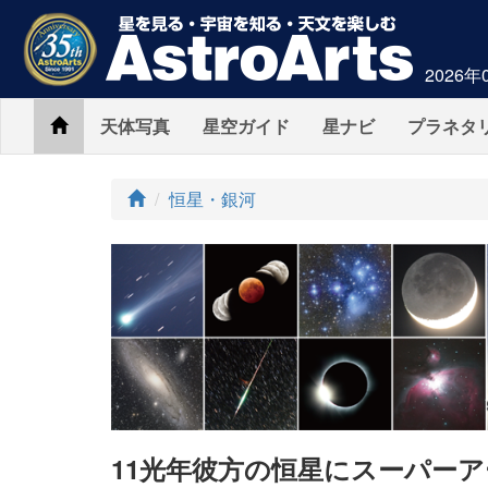
2026年
Home
天体写真
星空ガイド
星ナビ
プラネタ
ト
恒星・銀河
ッ
プ
11光年彼方の恒星にスーパー