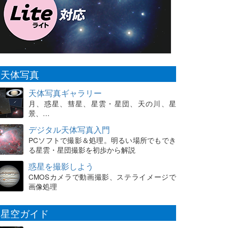
天体写真
天体写真ギャラリー
月、惑星、彗星、星雲・星団、天の川、星
景、…
デジタル天体写真入門
PCソフトで撮影＆処理。明るい場所でもでき
る星雲・星団撮影を初歩から解説
惑星を撮影しよう
CMOSカメラで動画撮影、ステライメージで
画像処理
星空ガイド