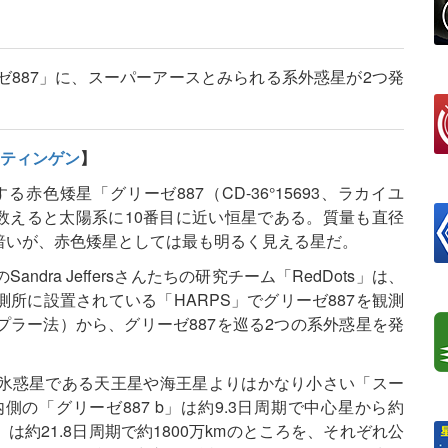
ゼ887」に、スーパーアースとみられる系外惑星が2つ発
ティンゲン
】
赤色矮星「グリーゼ887（CD-36°15693、ラカイユ
て数えると太陽系に10番目に近い恒星である。質量も直径
暗いが、赤色矮星としては最も明るく見える星だ。
ra Jeffersさんたちの研究チーム「RedDots」は、
所に設置されている「HARPS」でグリーゼ887を観測
ラー法）から、グリーゼ887を巡る2つの系外惑星を発
氷惑星である天王星や海王星よりはかなり小さい「スー
の「グリーゼ887 b」は約9.3日周期で中心星から約
c」は約21.8日周期で約1800万kmのところを、それぞれ公