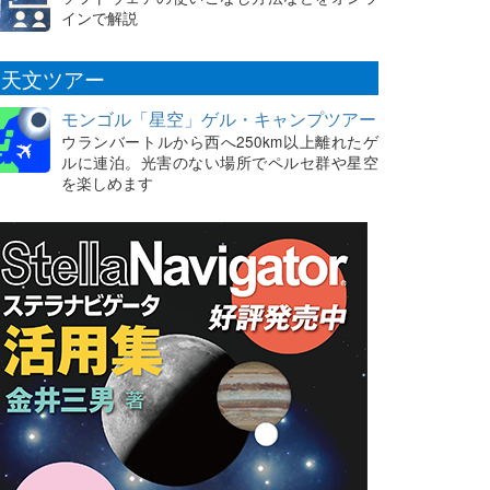
インで解説
天文ツアー
モンゴル「星空」ゲル・キャンプツアー
ウランバートルから西へ250km以上離れたゲ
ルに連泊。光害のない場所でペルセ群や星空
を楽しめます