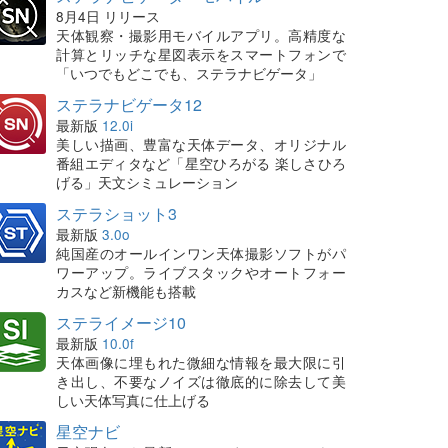
8月4日 リリース
天体観察・撮影用モバイルアプリ。高精度な
計算とリッチな星図表示をスマートフォンで
「いつでもどこでも、ステラナビゲータ」
ステラナビゲータ12
最新版
12.0i
美しい描画、豊富な天体データ、オリジナル
番組エディタなど「星空ひろがる 楽しさひろ
げる」天文シミュレーション
ステラショット3
最新版
3.0o
純国産のオールインワン天体撮影ソフトがパ
ワーアップ。ライブスタックやオートフォー
カスなど新機能も搭載
ステライメージ10
最新版
10.0f
天体画像に埋もれた微細な情報を最大限に引
き出し、不要なノイズは徹底的に除去して美
しい天体写真に仕上げる
星空ナビ