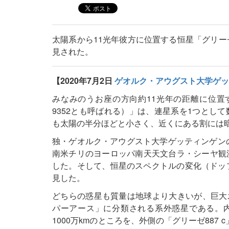
太陽系から11光年彼方に位置する恒星「グリー
見された。
【2020年7月2日
ゲオルク・アウグスト大学ゲッ
みなみのうお座の方向約11光年の距離に位置する
9352とも呼ばれる）」は、連星系を1つとし
も太陽の半分ほどと小さく、近くにある割には
独・ゲオルク・アウグスト大学ゲッティンゲンのSand
南米チリのヨーロッパ南天天文台ラ・シーヤ観測
した。そして、恒星のスペクトルの変化（ドップ
見した。
どちらの惑星も質量は地球より大きいが、巨大
パーアース」に分類される系外惑星である。内側
1000万kmのところを、外側の「グリーゼ887 