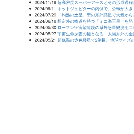
2024/11/18
超高密度スーパーアースとその形成過程
2024/09/11
ホットジュピターの内側で、公転が大き
2024/07/29
「灼熱の土星」型の系外惑星で大気から
2024/06/18
想定外の軌道を持つ「ミニ海王星」を発
2024/05/30
ローマン宇宙望遠鏡の系外惑星観測用コ
2024/05/27
宇宙生命探査の鍵となる「太陽系外の金
2024/05/21
超低温の赤色矮星で2例目、地球サイズ