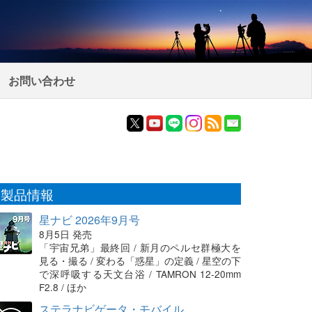
お問い合わせ
製品情報
星ナビ 2026年9月号
8月5日 発売
「宇宙兄弟」最終回 / 新月のペルセ群極大を
見る・撮る / 変わる「惑星」の定義 / 星空の下
で深呼吸する天文台浴 / TAMRON 12-20mm
F2.8 / ほか
ステラナビゲータ・モバイル