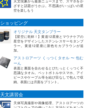
天文現象から最新ニュースまで、スマホをか
ざすと話題がうかぶ。不思議がいっぱいの星
空を楽しもう
ショッピング
オリジナル 天文タンブラー
【星空に乾杯！】黄道12星座とマウナケアの
星空をデザインしたステンレスサーモタンブ
ラー。黄道12星座に新色モカブラウンが追
加。
アストロアーツ くっつくタオル 〜 包む
ーん
表面と裏面を合わせるとぴたっとくっつく不
思議なタオル。ペットボトルやスマホ、アイ
ピースやケーブル等を結び目なしで包んで収
納。表面には月面をプリント。
天文講習会
天体写真撮影や画像処理、アストロアーツの
ソフトウェアの使いこなし方法などをオンラ