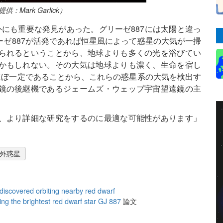
ark Garlick）
にも重要な発見があった。グリーゼ887には太陽と違っ
ゼ887が活発であれば恒星風によって惑星の大気が一掃
られるということから、地球よりも多くの光を浴びてい
かもしれない。その大気は地球よりも濃く、生命を宿し
ほぼ一定であることから、これらの惑星系の大気を検出す
鏡の後継機であるジェームズ・ウェッブ宇宙望遠鏡の主
、より詳細な研究をするのに最適な可能性があります」
外惑星
discovered orbiting nearby red dwarf
ing the brightest red dwarf star GJ 887
論文