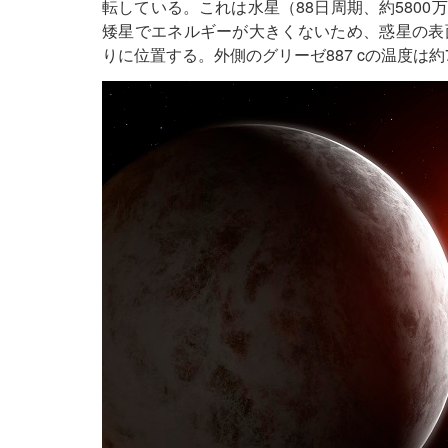
転している。これは水星（88日周期、約5800
矮星でエネルギーが大きくないため、惑星の表
りに位置する。外側のグリーゼ887 cの温度は