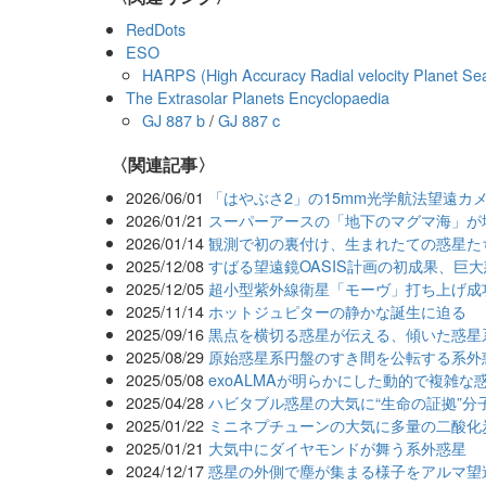
RedDots
ESO
HARPS (High Accuracy Radial velocity Planet Se
The Extrasolar Planets Encyclopaedia
GJ 887 b
/
GJ 887 c
関連記事
2026/06/01
「はやぶさ2」の15mm光学航法望遠カ
2026/01/21
スーパーアースの「地下のマグマ海」が
2026/01/14
観測で初の裏付け、生まれたての惑星た
2025/12/08
すばる望遠鏡OASIS計画の初成果、巨
2025/12/05
超小型紫外線衛星「モーヴ」打ち上げ成
2025/11/14
ホットジュピターの静かな誕生に迫る
2025/09/16
黒点を横切る惑星が伝える、傾いた惑星
2025/08/29
原始惑星系円盤のすき間を公転する系外
2025/05/08
exoALMAが明らかにした動的で複雑な
2025/04/28
ハビタブル惑星の大気に“生命の証拠”分
2025/01/22
ミニネプチューンの大気に多量の二酸化
2025/01/21
大気中にダイヤモンドが舞う系外惑星
2024/12/17
惑星の外側で塵が集まる様子をアルマ望