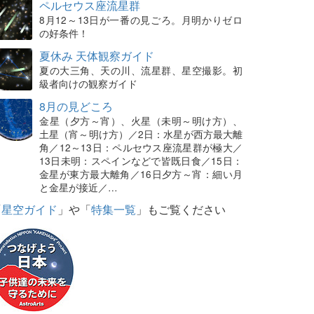
ペルセウス座流星群
8月12～13日が一番の見ごろ。月明かりゼロ
の好条件！
夏休み 天体観察ガイド
夏の大三角、天の川、流星群、星空撮影。初
級者向けの観察ガイド
8月の見どころ
金星（夕方～宵）、火星（未明～明け方）、
土星（宵～明け方）／2日：水星が西方最大離
角／12～13日：ペルセウス座流星群が極大／
13日未明：スペインなどで皆既日食／15日：
金星が東方最大離角／16日夕方～宵：細い月
と金星が接近／…
「
星空ガイド
」や「
特集一覧
」もご覧ください