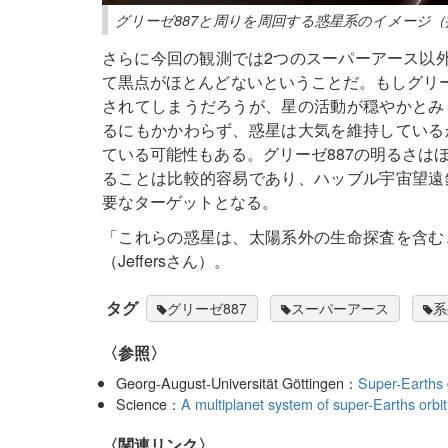
グリーゼ887と周りを周回する惑星系のイメージ（提供：M
さらに今回の観測では2つのスーパーアース以外
て黒点がほとんどないということだ。もしグリー
されてしまうだろうが、星の活動が穏やかとみ
るにもかかわらず、惑星は大気を維持している
ている可能性もある。グリーゼ887の明るさは
ることは比較的容易であり、ハッブル宇宙望遠
要なターゲットとなる。
「これらの惑星は、太陽系外の生命探査を含む
（Jeffersさん）。
タグ
グリーゼ887
スーパーアース
系
〈参照〉
Georg-August-Universität Göttingen：
Super-Earths 
Science：
A multiplanet system of super-Earths orbit
〈関連リンク〉