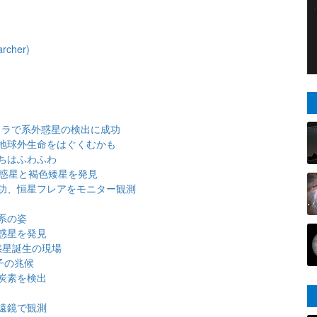
archer)
メラで系外惑星の検出に成功
地球外生命をはぐくむかも
ちはふわふわ
大惑星と褐色矮星を発見
功、恒星フレアをモニター観測
系の姿
惑星を発見
惑星誕生の現場
子の兆候
炭素を検出
遠鏡で観測