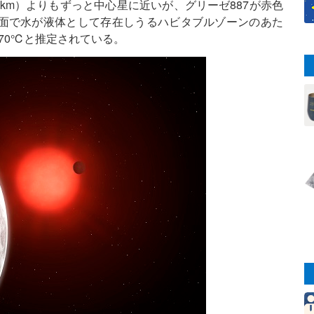
万km）よりもずっと中心星に近いが、グリーゼ887が赤色
面で水が液体として存在しうるハビタブルゾーンのあた
約70℃と推定されている。