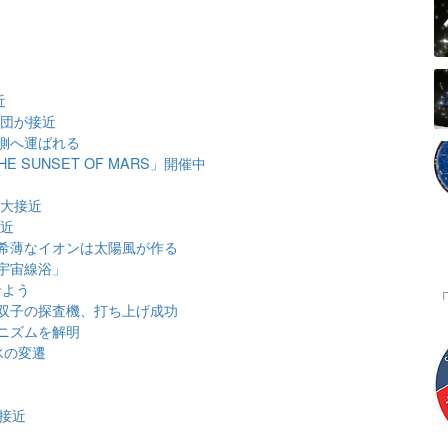
近
星団が接近
側へ運ばれる
SUNSET OF MARS」開催中
が大接近
接近
希薄なイオンは太陽風が作る
宇宙線浴」
せよう
双子の探査機、打ち上げ成功
ニズムを解明
氷の変遷
大接近