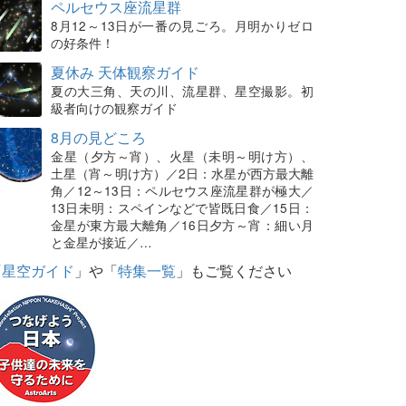
ペルセウス座流星群
8月12～13日が一番の見ごろ。月明かりゼロ
の好条件！
夏休み 天体観察ガイド
夏の大三角、天の川、流星群、星空撮影。初
級者向けの観察ガイド
8月の見どころ
金星（夕方～宵）、火星（未明～明け方）、
土星（宵～明け方）／2日：水星が西方最大離
角／12～13日：ペルセウス座流星群が極大／
13日未明：スペインなどで皆既日食／15日：
金星が東方最大離角／16日夕方～宵：細い月
と金星が接近／…
「
星空ガイド
」や「
特集一覧
」もご覧ください