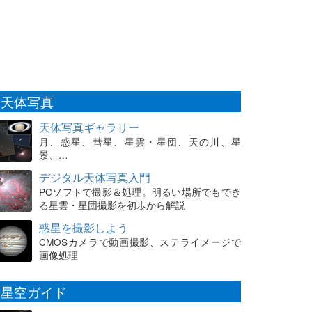
天体写真
天体写真ギャラリー
月、惑星、彗星、星雲・星団、天の川、星
景、…
デジタル天体写真入門
PCソフトで撮影＆処理。明るい場所でもでき
る星雲・星団撮影を初歩から解説
惑星を撮影しよう
CMOSカメラで動画撮影、ステライメージで
画像処理
星空ガイド