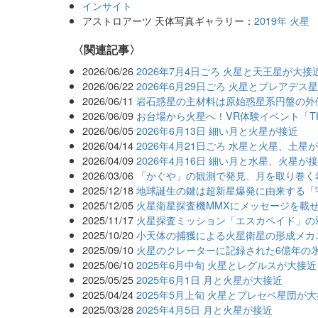
インサイト
アストロアーツ 天体写真ギャラリー：
2019年 火星
関連記事
2026/06/26
2026年7月4日ごろ 火星と天王星が大接
2026/06/22
2026年6月29日ごろ 火星とプレアデス
2026/06/11
岩石惑星の主材料は原始惑星系円盤の外
2026/06/09
お台場から火星へ！VR体験イベント「THE 
2026/06/05
2026年6月13日 細い月と火星が接近
2026/04/14
2026年4月21日ごろ 水星と火星、土星
2026/04/09
2026年4月16日 細い月と水星、火星が
2026/03/06
「かぐや」の観測で発見、月を取り巻く
2025/12/18
地球誕生の鍵は超新星爆発に由来する「
2025/12/05
火星衛星探査機MMXにメッセージを載
2025/11/17
火星探査ミッション「エスカペイド」の
2025/10/20
小天体の捕獲による火星衛星の形成メカ
2025/09/10
火星のクレーターに記録された6億年の
2025/06/10
2025年6月中旬 火星とレグルスが大接近
2025/05/25
2025年6月1日 月と火星が大接近
2025/04/24
2025年5月上旬 火星とプレセペ星団が
2025/03/28
2025年4月5日 月と火星が接近