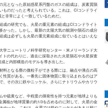
の元となった原始惑星系円盤のガスの組成は、炭素質隕
いものだったと考えられている。これは、CIコンドライ
成と非常によく一致しているためだ。
組成の研究でも、火星の重元素の組成はCIコンドライト
多かった。しかし、最新の太陽大気の観測や隕石の成分
の組成は必ずしも火星の重元素組成に似ているとはいえな
大学ニュートリノ科学研究センター・米メリーランド大
CIコンドライトの代わりに、過去に採取された火星隕石や火星探査
組成と内部構造のモデルを導き出した。
材料となる塵の微粒子ができる際には、融点や沸点の高
く性質がある。一番先に固体物質に取り込まれるのはア
で、その次に鉄やニッケル、さらにナトリウムやカリウ
ムや硫黄など、中程度の揮発性を持つ元素が地球よりも
属核が地球質量の約1/3を占めるのに対して、火星の金
もわかった。これは、火星では鉄やニッケルがあまり核に