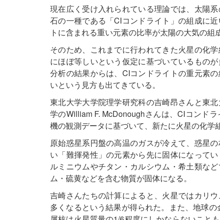
現在広く受け入れられている理論では、太陽系
石の一種である「CIコンドライト」の組成に近
トに含まれる重い元素の比率が太陽の大気の組
そのため、これまでに行われてきた火星の化学
にほぼ等しいという仮定に基づいているものが
分析の結果からは、CIコンドライトの重元素
いという見方も出てきている。
東北大学大学院理学研究科の吉崎昂さんと東北
学のWilliam F. McDonoughさんは、
機の観測データに基づいて、新たに火星の化学
原始惑星系円盤の高温のガスが冷えて、惑星の
い「難揮発性」の元素から先に固体になってい
ルミニウムやチタン・カルシウム・希土類など
ム・硫黄などを含む物質が固体になる。
吉崎さんたちの計算によると、火星ではカリウ
多くなるという結果が得られた。また、地球の金
属核は火星質量の1/6程度にしかならないこと