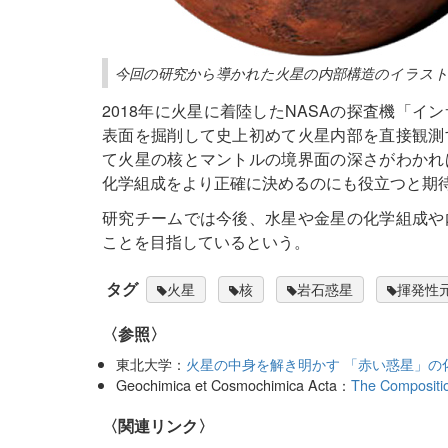
今回の研究から導かれた火星の内部構造のイラスト
2018年に火星に着陸したNASAの探査機「
表面を掘削して史上初めて火星内部を直接観測
て火星の核とマントルの境界面の深さがわかれ
化学組成をより正確に決めるのにも役立つと期
研究チームでは今後、水星や金星の化学組成や
ことを目指しているという。
タグ
火星
核
岩石惑星
揮発性
〈参照〉
東北大学：
火星の中身を解き明かす 「赤い惑星」の
Geochimica et Cosmochimica Acta：
The Compositi
〈関連リンク〉