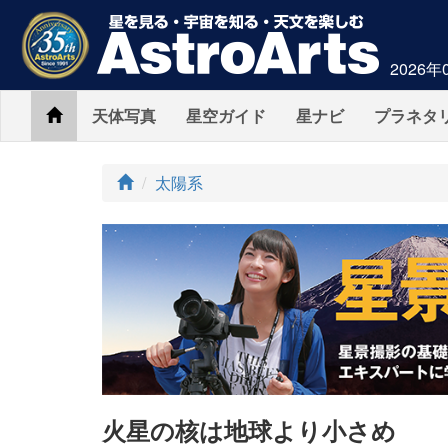
2026年
Home
天体写真
星空ガイド
星ナビ
プラネタ
ト
太陽系
ッ
プ
火星の核は地球より小さめ