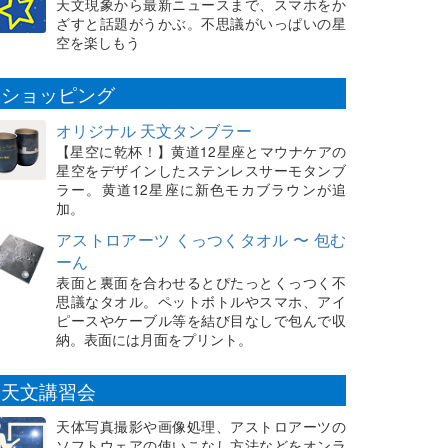
天文現象から最新ニュースまで、スマホをか
ざすと話題がうかぶ。不思議がいっぱいの星
空を楽しもう
ショッピング
オリジナル 天文タンブラー
【星空に乾杯！】黄道12星座とマウナケアの
星空をデザインしたステンレスサーモタンブ
ラー。黄道12星座に新色モカブラウンが追
加。
アストロアーツ くっつくタオル 〜 包む
ーん
表面と裏面を合わせるとぴたっとくっつく不
思議なタオル。ペットボトルやスマホ、アイ
ピースやケーブル等を結び目なしで包んで収
納。表面には月面をプリント。
天文講習会
天体写真撮影や画像処理、アストロアーツの
ソフトウェアの使いこなし方法などをオンラ