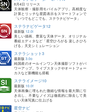
8月4日 リリース
天体観察・撮影用モバイルアプリ。高精度な
計算とリッチな星図表示をスマートフォンで
「いつでもどこでも、ステラナビゲータ」
ステラナビゲータ12
最新版
12.0i
美しい描画、豊富な天体データ、オリジナル
番組エディタなど「星空ひろがる 楽しさひろ
げる」天文シミュレーション
ステラショット3
最新版
3.0o
純国産のオールインワン天体撮影ソフトがパ
ワーアップ。ライブスタックやオートフォー
カスなど新機能も搭載
ステライメージ10
最新版
10.0f
天体画像に埋もれた微細な情報を最大限に引
き出し、不要なノイズは徹底的に除去して美
しい天体写真に仕上げる
星空ナビ