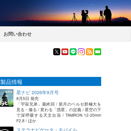
お問い合わせ
製品情報
星ナビ 2026年9月号
8月5日 発売
「宇宙兄弟」最終回 / 新月のペルセ群極大を
見る・撮る / 変わる「惑星」の定義 / 星空の下
で深呼吸する天文台浴 / TAMRON 12-20mm
F2.8 / ほか
ステラナビゲータ・モバイル