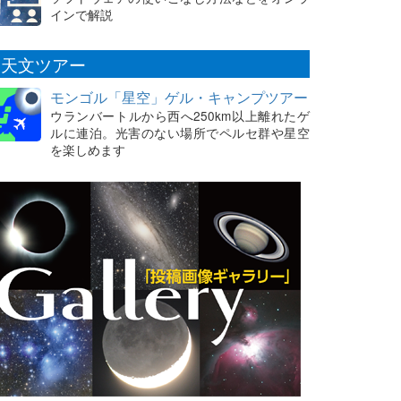
インで解説
天文ツアー
モンゴル「星空」ゲル・キャンプツアー
ウランバートルから西へ250km以上離れたゲ
ルに連泊。光害のない場所でペルセ群や星空
を楽しめます