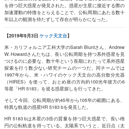
を持つ巨大惑星が発見された。惑星が主星に接近する際の
加速運動の特徴をとらえることで、公転周期にあたる数十
年以上の観測を待たずして存在が明らかになった。
【2019年9月3日
ケック天文台
】
米・カリフォルニア工科大学のSarah Bluntさん、Andrew
W. Howardさんたちは、長い公転周期を持つ系外惑星を見
つけるのに必要な、数十年という長期にわたって系外惑星
探索を行う数少ない研究チームの一つだ。同チームでは
1997年から、米・ハワイのケック天文台の高分散分光器
（HIRES）を使って、おとめ座の方向約100光年彼方の6
等星「HR 5183」を巡る惑星探しを行ってきた。
そして今回、公転周期が約45年から105年の範囲にある、
特異な軌道の惑星HR 5183 bを発見した。
HR 5183 bは木星の3倍の質量を持つ巨大惑星で、長い楕
円の公転軌道を持っている。太陽系でいうと、近日点（太