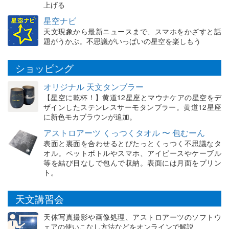
上げる
星空ナビ
天文現象から最新ニュースまで、スマホをかざすと話
題がうかぶ。不思議がいっぱいの星空を楽しもう
ショッピング
オリジナル 天文タンブラー
【星空に乾杯！】黄道12星座とマウナケアの星空をデ
ザインしたステンレスサーモタンブラー。黄道12星座
に新色モカブラウンが追加。
アストロアーツ くっつくタオル 〜 包むーん
表面と裏面を合わせるとぴたっとくっつく不思議なタ
オル。ペットボトルやスマホ、アイピースやケーブル
等を結び目なしで包んで収納。表面には月面をプリン
ト。
天文講習会
天体写真撮影や画像処理、アストロアーツのソフトウ
ェアの使いこなし方法などをオンラインで解説