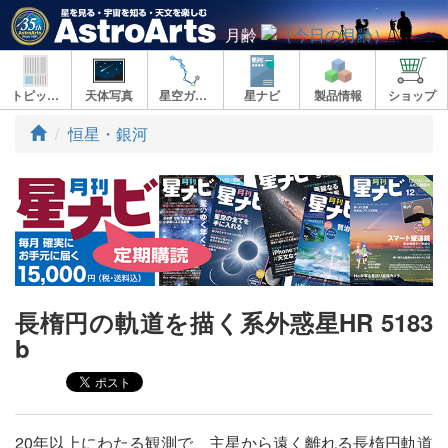
月齢
トピックス
天体写真
星空ガイド
星ナビ
製品情報
ショップ
ト
恒星・銀河
ッ
プ
長楕円の軌道を描く系外惑星HR 5183
b
20年以上にわたる観測で、主星から遠く離れる長楕円軌道