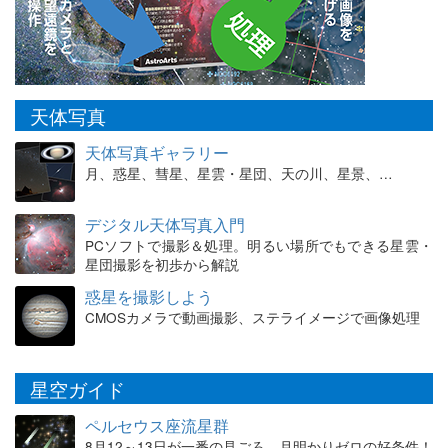
天体写真
天体写真ギャラリー
月、惑星、彗星、星雲・星団、天の川、星景、…
デジタル天体写真入門
PCソフトで撮影＆処理。明るい場所でもできる星雲・
星団撮影を初歩から解説
惑星を撮影しよう
CMOSカメラで動画撮影、ステライメージで画像処理
星空ガイド
ペルセウス座流星群
8月12～13日が一番の見ごろ。月明かりゼロの好条件！