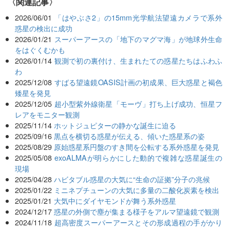
関連記事
2026/06/01
「はやぶさ2」の15mm光学航法望遠カメラで系外
惑星の検出に成功
2026/01/21
スーパーアースの「地下のマグマ海」が地球外生命
をはぐくむかも
2026/01/14
観測で初の裏付け、生まれたての惑星たちはふわふ
わ
2025/12/08
すばる望遠鏡OASIS計画の初成果、巨大惑星と褐色
矮星を発見
2025/12/05
超小型紫外線衛星「モーヴ」打ち上げ成功、恒星フ
レアをモニター観測
2025/11/14
ホットジュピターの静かな誕生に迫る
2025/09/16
黒点を横切る惑星が伝える、傾いた惑星系の姿
2025/08/29
原始惑星系円盤のすき間を公転する系外惑星を発見
2025/05/08
exoALMAが明らかにした動的で複雑な惑星誕生の
現場
2025/04/28
ハビタブル惑星の大気に“生命の証拠”分子の兆候
2025/01/22
ミニネプチューンの大気に多量の二酸化炭素を検出
2025/01/21
大気中にダイヤモンドが舞う系外惑星
2024/12/17
惑星の外側で塵が集まる様子をアルマ望遠鏡で観測
2024/11/18
超高密度スーパーアースとその形成過程の手がかり