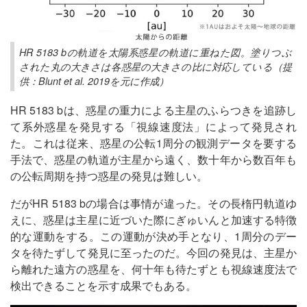
HR 5183 bの軌道を太陽系惑星の軌道に重ねた図。塗りつぶ
された丸の大きさは各惑星の大きさの比に対応している（提
供：Blunt et al. 2019を元に作成）
HR 5183 bは、惑星の重力による主星のふらつきを追跡し
て系外惑星を発見する「視線速度法」によって発見され
た。これは従来、惑星の公転1周分の観測データを要する
手法で、惑星の軌道が主星から遠く、数十年から数百年も
の公転周期を持つ惑星の発見は難しい。
だがHR 5183 bの場合は事情が違った。その長楕円軌道ゆ
えに、惑星は主星に近づいた際にぎゅいんと加速する特徴
的な運動をする。この運動が決め手となり、1周分のデー
タを待たずして発見に至ったのだ。今回の発見は、主星か
ら離れた遠方の惑星を、何十年も待たずとも視線速度法で
検出できることを示す成果でもある。