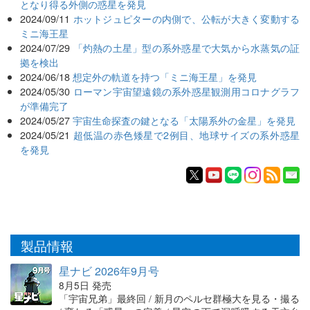
となり得る外側の惑星を発見
2024/09/11
ホットジュピターの内側で、公転が大きく変動する
ミニ海王星
2024/07/29
「灼熱の土星」型の系外惑星で大気から水蒸気の証
拠を検出
2024/06/18
想定外の軌道を持つ「ミニ海王星」を発見
2024/05/30
ローマン宇宙望遠鏡の系外惑星観測用コロナグラフ
が準備完了
2024/05/27
宇宙生命探査の鍵となる「太陽系外の金星」を発見
2024/05/21
超低温の赤色矮星で2例目、地球サイズの系外惑星
を発見
製品情報
星ナビ 2026年9月号
8月5日 発売
「宇宙兄弟」最終回 / 新月のペルセ群極大を見る・撮る