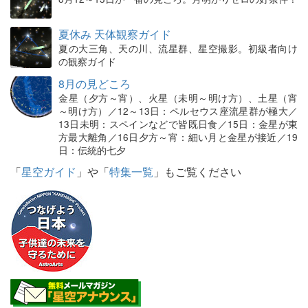
夏休み 天体観察ガイド
夏の大三角、天の川、流星群、星空撮影。初級者向け
の観察ガイド
8月の見どころ
金星（夕方～宵）、火星（未明～明け方）、土星（宵
～明け方）／12～13日：ペルセウス座流星群が極大／
13日未明：スペインなどで皆既日食／15日：金星が東
方最大離角／16日夕方～宵：細い月と金星が接近／19
日：伝統的七夕
「
星空ガイド
」や「
特集一覧
」もご覧ください