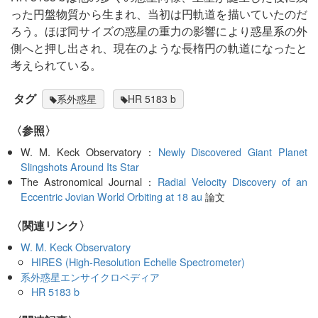
った円盤物質から生まれ、当初は円軌道を描いていたのだ
ろう。ほぼ同サイズの惑星の重力の影響により惑星系の外
側へと押し出され、現在のような長楕円の軌道になったと
考えられている。
タグ
系外惑星
HR 5183 b
〈参照〉
W. M. Keck Observatory：
Newly Discovered Giant Planet
Slingshots Around Its Star
The Astronomical Journal：
Radial Velocity Discovery of an
Eccentric Jovian World Orbiting at 18 au
論文
〈関連リンク〉
W. M. Keck Observatory
HIRES (High-Resolution Echelle Spectrometer)
系外惑星エンサイクロペディア
HR 5183 b