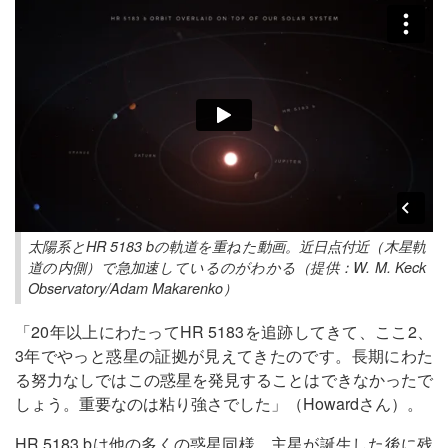
太陽系とHR 5183 bの軌道を重ねた動画。近日点付近（木星軌
道の内側）で急加速しているのがわかる（提供：W. M. Keck
Observatory/Adam Makarenko）
「20年以上にわたってHR 5183を追跡してきて、ここ2、
3年でやっと惑星の証拠が見えてきたのです。長期にわた
る努力なしではこの惑星を発見することはできなかったで
しょう。重要なのは粘り強さでした」（Howardさん）。
HR 5183 bは他の多くの惑星同様、主星が誕生した後に残