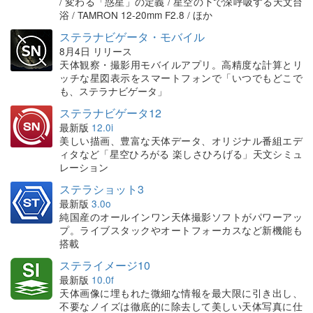
/ 変わる「惑星」の定義 / 星空の下で深呼吸する天文台
浴 / TAMRON 12-20mm F2.8 / ほか
ステラナビゲータ・モバイル
8月4日 リリース
天体観察・撮影用モバイルアプリ。高精度な計算とリ
ッチな星図表示をスマートフォンで「いつでもどこで
も、ステラナビゲータ」
ステラナビゲータ12
最新版
12.0i
美しい描画、豊富な天体データ、オリジナル番組エデ
ィタなど「星空ひろがる 楽しさひろげる」天文シミュ
レーション
ステラショット3
最新版
3.0o
純国産のオールインワン天体撮影ソフトがパワーアッ
プ。ライブスタックやオートフォーカスなど新機能も
搭載
ステライメージ10
最新版
10.0f
天体画像に埋もれた微細な情報を最大限に引き出し、
不要なノイズは徹底的に除去して美しい天体写真に仕