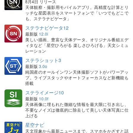
8月4日 リリース
天体観察・撮影用モバイルアプリ。高精度な計算とリ
ッチな星図表示をスマートフォンで「いつでもどこで
も、ステラナビゲータ」
ステラナビゲータ12
最新版
12.0i
美しい描画、豊富な天体データ、オリジナル番組エデ
ィタなど「星空ひろがる 楽しさひろげる」天文シミュ
レーション
ステラショット3
最新版
3.0o
純国産のオールインワン天体撮影ソフトがパワーアッ
プ。ライブスタックやオートフォーカスなど新機能も
搭載
ステライメージ10
最新版
10.0f
天体画像に埋もれた微細な情報を最大限に引き出し、
不要なノイズは徹底的に除去して美しい天体写真に仕
上げる
星空ナビ
天文現象から最新ニュースまで、スマホをかざすと話