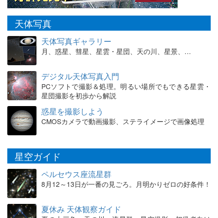
天体写真
天体写真ギャラリー
月、惑星、彗星、星雲・星団、天の川、星景、…
デジタル天体写真入門
PCソフトで撮影＆処理。明るい場所でもできる星雲・
星団撮影を初歩から解説
惑星を撮影しよう
CMOSカメラで動画撮影、ステライメージで画像処理
星空ガイド
ペルセウス座流星群
8月12～13日が一番の見ごろ。月明かりゼロの好条件！
夏休み 天体観察ガイド