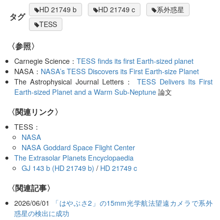
HD 21749 b
HD 21749 c
系外惑星
タグ
TESS
〈参照〉
Carnegie Science：
TESS finds its first Earth-sized planet
NASA：
NASA’s TESS Discovers its First Earth-size Planet
The Astrophysical Journal Letters：
TESS Delivers Its First
Earth-sized Planet and a Warm Sub-Neptune
論文
〈関連リンク〉
TESS：
NASA
NASA Goddard Space Flight Center
The Extrasolar Planets Encyclopaedia
GJ 143 b (HD 21749 b)
/
HD 21749 c
関連記事
2026/06/01
「はやぶさ2」の15mm光学航法望遠カメラで系外
惑星の検出に成功