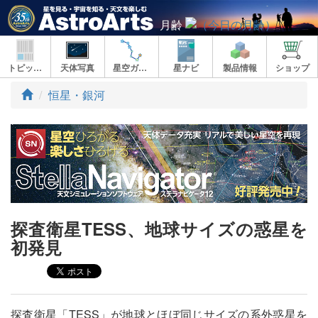
月齢
トピックス
天体写真
星空ガイド
星ナビ
製品情報
ショップ
ト
恒星・銀河
ッ
プ
探査衛星TESS、地球サイズの惑星を
初発見
探査衛星「TESS」が地球とほぼ同じサイズの系外惑星を