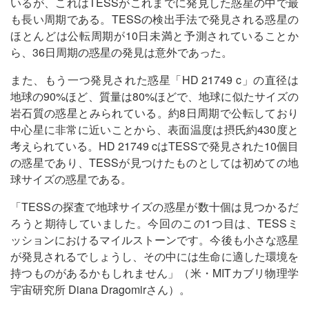
いるが、これはTESSがこれまでに発見した惑星の中で最
も長い周期である。TESSの検出手法で発見される惑星の
ほとんどは公転周期が10日未満と予測されていることか
ら、36日周期の惑星の発見は意外であった。
また、もう一つ発見された惑星「HD 21749 c」の直径は
地球の90%ほど、質量は80%ほどで、地球に似たサイズの
岩石質の惑星とみられている。約8日周期で公転しており
中心星に非常に近いことから、表面温度は摂氏約430度と
考えられている。HD 21749 cはTESSで発見された10個目
の惑星であり、TESSが見つけたものとしては初めての地
球サイズの惑星である。
「TESSの探査で地球サイズの惑星が数十個は見つかるだ
ろうと期待していました。今回のこの1つ目は、TESSミ
ッションにおけるマイルストーンです。今後も小さな惑星
が発見されるでしょうし、その中には生命に適した環境を
持つものがあるかもしれません」（米・MITカブリ物理学
宇宙研究所 Diana Dragomirさん）。