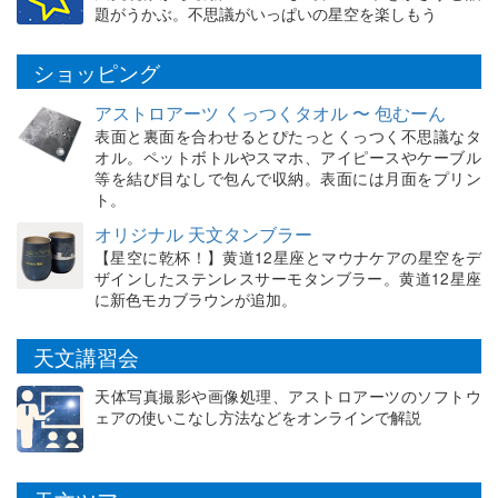
題がうかぶ。不思議がいっぱいの星空を楽しもう
ショッピング
アストロアーツ くっつくタオル 〜 包むーん
表面と裏面を合わせるとぴたっとくっつく不思議なタ
オル。ペットボトルやスマホ、アイピースやケーブル
等を結び目なしで包んで収納。表面には月面をプリン
ト。
オリジナル 天文タンブラー
【星空に乾杯！】黄道12星座とマウナケアの星空をデ
ザインしたステンレスサーモタンブラー。黄道12星座
に新色モカブラウンが追加。
天文講習会
天体写真撮影や画像処理、アストロアーツのソフトウ
ェアの使いこなし方法などをオンラインで解説