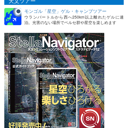
天文ツアー
モンゴル「星空」ゲル・キャンプツアー
ウランバートルから西へ250km以上離れたゲルに連
泊。光害のない場所でペルセ群や星空を楽しめます