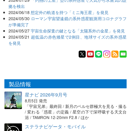
拠を検出
2024/06/18
想定外の軌道を持つ「ミニ海王星」を発見
2024/05/30
ローマン宇宙望遠鏡の系外惑星観測用コロナグラフ
が準備完了
2024/05/27
宇宙生命探査の鍵となる「太陽系外の金星」を発見
2024/05/21
超低温の赤色矮星で2例目、地球サイズの系外惑星
を発見
製品情報
星ナビ 2026年9月号
8月5日 発売
「宇宙兄弟」最終回 / 新月のペルセ群極大を見る・撮る
/ 変わる「惑星」の定義 / 星空の下で深呼吸する天文台
浴 / TAMRON 12-20mm F2.8 / ほか
ステラナビゲータ・モバイル