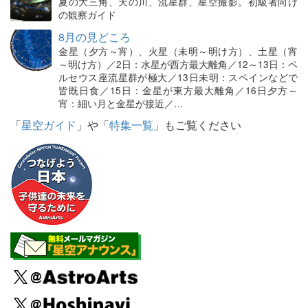
夏の大三角、天の川、流星群、星空撮影。初級者向け
の観察ガイド
8月の見どころ
金星（夕方～宵）、火星（未明～明け方）、土星（宵
～明け方）／2日：水星が西方最大離角／12～13日：ペ
ルセウス座流星群が極大／13日未明：スペインなどで
皆既日食／15日：金星が東方最大離角／16日夕方～
宵：細い月と金星が接近／…
「
星空ガイド
」や「
特集一覧
」もご覧ください