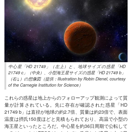
中心星「HD 21749」（左上）と、地球サイズの惑星「HD
21749 c」（中央）、小型海王星サイズの惑星「HD 21749 b」
（右↓）の想像図（提供：Illustration by Robin Dienel, courtesy
of the Carnegie Institution for Science）
これらの惑星は地上からのフォローアップ観測によって質
量が計算されている。先に存在が確認された惑星「HD
21749 b」は直径が地球の約2.7倍、質量は約23倍で、表面
温度は摂氏150度ほどと見積もられており、高温で小型の
海王星といったところだ。中心星を約36日周期で公転して