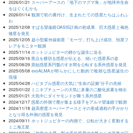
2026/01/21
スーパーアースの「地下のマグマ海」が地球外生命
をはぐくむかも
2026/01/14
観測で初の裏付け、生まれたての惑星たちはふわふ
わ
2025/12/08
すばる望遠鏡OASIS計画の初成果、巨大惑星と褐色
矮星を発見
2025/12/05
超小型紫外線衛星「モーヴ」打ち上げ成功、恒星フ
レアをモニター観測
2025/11/14
ホットジュピターの静かな誕生に迫る
2025/09/16
黒点を横切る惑星が伝える、傾いた惑星系の姿
2025/08/29
原始惑星系円盤のすき間を公転する系外惑星を発見
2025/05/08
exoALMAが明らかにした動的で複雑な惑星誕生の
現場
2025/04/28
ハビタブル惑星の大気に“生命の証拠”分子の兆候
2025/01/22
ミニネプチューンの大気に多量の二酸化炭素を検出
2025/01/21
大気中にダイヤモンドが舞う系外惑星
2024/12/17
惑星の外側で塵が集まる様子をアルマ望遠鏡で観測
2024/11/18
超高密度スーパーアースとその形成過程の手がかり
となり得る外側の惑星を発見
2024/09/11
ホットジュピターの内側で、公転が大きく変動する
ミニ海王星
2024/07/29
「灼熱の土星」型の系外惑星で大気から水蒸気の証