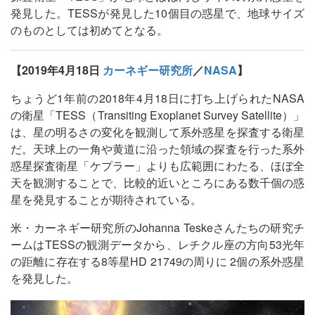
発見した。TESSが発見した10個目の惑星で、地球サイズ
のものとしては初めてとなる。
【2019年4月18日
カーネギー研究所
／
NASA
】
ちょうど1年前の2018年4月18日に打ち上げられたNASA
の衛星「TESS（Transiting Exoplanet Survey Satellite）」
は、星の明るさの変化を観測して系外惑星を探査する衛星
だ。天球上の一角や黄道に沿った領域の探査を行った系外
惑星探査衛星「ケプラー」よりも広範囲にわたる、ほぼ全
天を観測することで、比較的近いところにある数千個の惑
星を発見することが期待されている。
米・カーネギー研究所のJohanna Teskeさんたちの研究チ
ームはTESSの観測データから、レチクル座の方向53光年
の距離に存在する8等星HD 21749の周りに 2個の系外惑星
を発見した。