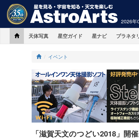
2026年
Home
天体写真
星空ガイド
星ナビ
プラネタ
ト
イベント
ッ
プ
「滋賀天文のつどい2018」開