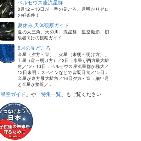
ペルセウス座流星群
8月12～13日が一番の見ごろ。月明かりゼロ
の好条件！
夏休み 天体観察ガイド
夏の大三角、天の川、流星群、星空撮影。初
級者向けの観察ガイド
8月の見どころ
金星（夕方～宵）、火星（未明～明け方）、
土星（宵～明け方）／2日：水星が西方最大離
角／12～13日：ペルセウス座流星群が極大／
13日未明：スペインなどで皆既日食／15日：
金星が東方最大離角／16日夕方～宵：細い月
と金星が接近／…
「
星空ガイド
」や「
特集一覧
」もご覧ください