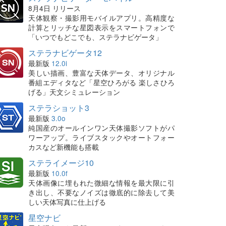
8月4日 リリース
天体観察・撮影用モバイルアプリ。高精度な
計算とリッチな星図表示をスマートフォンで
「いつでもどこでも、ステラナビゲータ」
ステラナビゲータ12
最新版
12.0i
美しい描画、豊富な天体データ、オリジナル
番組エディタなど「星空ひろがる 楽しさひろ
げる」天文シミュレーション
ステラショット3
最新版
3.0o
純国産のオールインワン天体撮影ソフトがパ
ワーアップ。ライブスタックやオートフォー
カスなど新機能も搭載
ステライメージ10
最新版
10.0f
天体画像に埋もれた微細な情報を最大限に引
き出し、不要なノイズは徹底的に除去して美
しい天体写真に仕上げる
星空ナビ