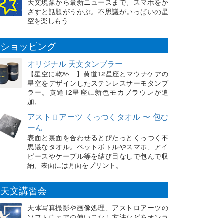
天文現象から最新ニュースまで、スマホをか
ざすと話題がうかぶ。不思議がいっぱいの星
空を楽しもう
ショッピング
オリジナル 天文タンブラー
【星空に乾杯！】黄道12星座とマウナケアの
星空をデザインしたステンレスサーモタンブ
ラー。黄道12星座に新色モカブラウンが追
加。
アストロアーツ くっつくタオル 〜 包む
ーん
表面と裏面を合わせるとぴたっとくっつく不
思議なタオル。ペットボトルやスマホ、アイ
ピースやケーブル等を結び目なしで包んで収
納。表面には月面をプリント。
天文講習会
天体写真撮影や画像処理、アストロアーツの
ソフトウェアの使いこなし方法などをオンラ