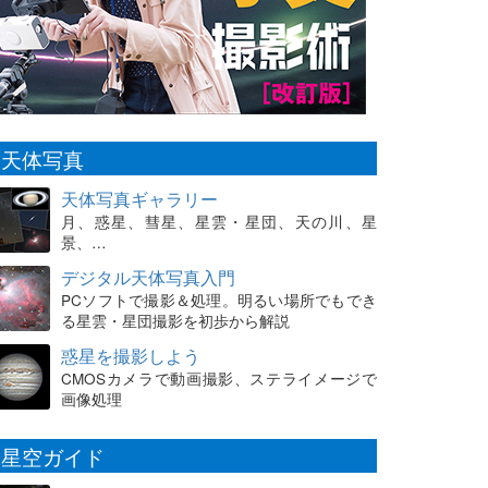
天体写真
天体写真ギャラリー
月、惑星、彗星、星雲・星団、天の川、星
景、…
デジタル天体写真入門
PCソフトで撮影＆処理。明るい場所でもでき
る星雲・星団撮影を初歩から解説
惑星を撮影しよう
CMOSカメラで動画撮影、ステライメージで
画像処理
星空ガイド