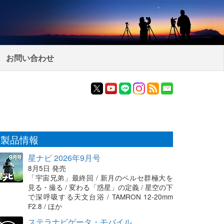
お問い合わせ
製品情報
星ナビ 2026年9月号
8月5日 発売
「宇宙兄弟」最終回 / 新月のペルセ群極大を
見る・撮る / 変わる「惑星」の定義 / 星空の下
で深呼吸する天文台浴 / TAMRON 12-20mm
F2.8 / ほか
ステラナビゲータ・モバイル