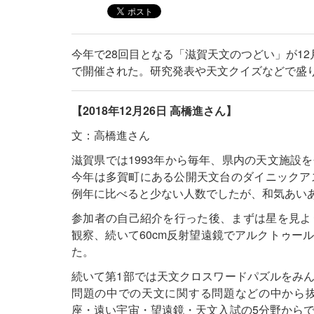
今年で28回目となる「滋賀天文のつどい」が1
で開催された。研究発表や天文クイズなどで盛
【2018年12月26日 高橋進さん】
文：高橋進さん
滋賀県では1993年から毎年、県内の天文施設
今年は多賀町にある公開天文台のダイニックア
例年に比べると少ない人数でしたが、和気あい
参加者の自己紹介を行った後、まずは星を見よ
観察、続いて60cm反射望遠鏡でアルクトゥー
た。
続いて第1部では天文クロスワードパズルをみ
問題の中での天文に関する問題などの中から
座・遠い宇宙・望遠鏡・天文入試の5分野から