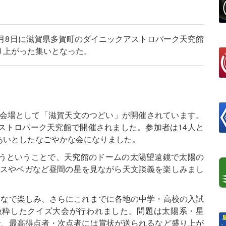
2月8日に滋賀県多賀町のダイニックアストロパーク天究館
り上がった集いとなった。
を会場として「滋賀天文のつどい」が開催されています。
ストロパーク天究館で開催されました。参加者は14人と
あいとしたなごやかな会になりました。
うということで、天究館のドームの太陽望遠鏡で太陽の
ルスやベガなど昼間の星を見ながら天文談義を楽しみまし
んなで楽しみ、さらにこれまでに各地の中学・高校の入試
抜粋したクイズ大会が行われました。問題は太陽系・星
で、最高得点者・次点者には賞状が送られるなど盛り上が