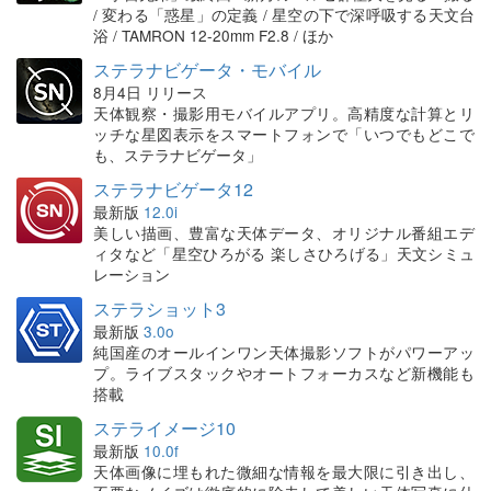
/ 変わる「惑星」の定義 / 星空の下で深呼吸する天文台
浴 / TAMRON 12-20mm F2.8 / ほか
ステラナビゲータ・モバイル
8月4日 リリース
天体観察・撮影用モバイルアプリ。高精度な計算とリ
ッチな星図表示をスマートフォンで「いつでもどこで
も、ステラナビゲータ」
ステラナビゲータ12
最新版
12.0i
美しい描画、豊富な天体データ、オリジナル番組エデ
ィタなど「星空ひろがる 楽しさひろげる」天文シミュ
レーション
ステラショット3
最新版
3.0o
純国産のオールインワン天体撮影ソフトがパワーアッ
プ。ライブスタックやオートフォーカスなど新機能も
搭載
ステライメージ10
最新版
10.0f
天体画像に埋もれた微細な情報を最大限に引き出し、