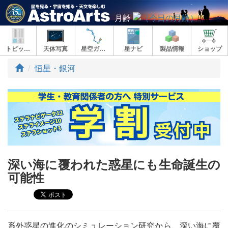
月齢
トピックス
天体写真
星空ガイド
星ナビ
製品情報
ショップ
ト
恒星・銀河
ッ
プ
深い海に覆われた惑星にも生命誕生の
可能性
系外惑星の進化のシミュレーション研究から、深い海に覆