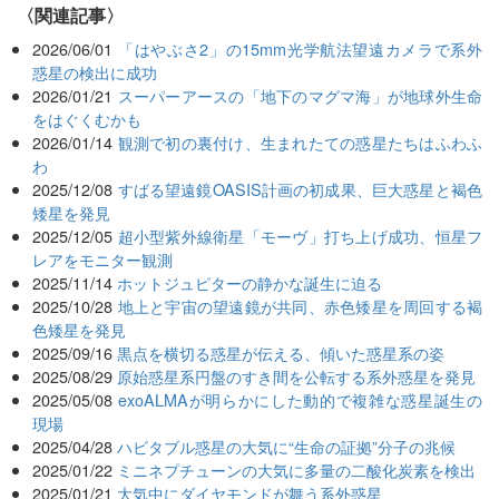
関連記事
2026/06/01
「はやぶさ2」の15mm光学航法望遠カメラで系外
惑星の検出に成功
2026/01/21
スーパーアースの「地下のマグマ海」が地球外生命
をはぐくむかも
2026/01/14
観測で初の裏付け、生まれたての惑星たちはふわふ
わ
2025/12/08
すばる望遠鏡OASIS計画の初成果、巨大惑星と褐色
矮星を発見
2025/12/05
超小型紫外線衛星「モーヴ」打ち上げ成功、恒星フ
レアをモニター観測
2025/11/14
ホットジュピターの静かな誕生に迫る
2025/10/28
地上と宇宙の望遠鏡が共同、赤色矮星を周回する褐
色矮星を発見
2025/09/16
黒点を横切る惑星が伝える、傾いた惑星系の姿
2025/08/29
原始惑星系円盤のすき間を公転する系外惑星を発見
2025/05/08
exoALMAが明らかにした動的で複雑な惑星誕生の
現場
2025/04/28
ハビタブル惑星の大気に“生命の証拠”分子の兆候
2025/01/22
ミニネプチューンの大気に多量の二酸化炭素を検出
2025/01/21
大気中にダイヤモンドが舞う系外惑星