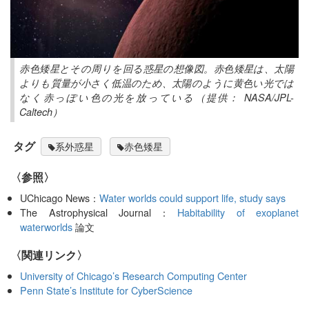
赤色矮星とその周りを回る惑星の想像図。赤色矮星は、太陽
よりも質量が小さく低温のため、太陽のように黄色い光では
なく赤っぽい色の光を放っている（提供： NASA/JPL-
Caltech）
タグ
系外惑星
赤色矮星
〈参照〉
UChicago News：
Water worlds could support life, study says
The Astrophysical Journal：
Habitability of exoplanet
waterworlds
論文
〈関連リンク〉
University of Chicago’s Research Computing Center
Penn State’s Institute for CyberScience