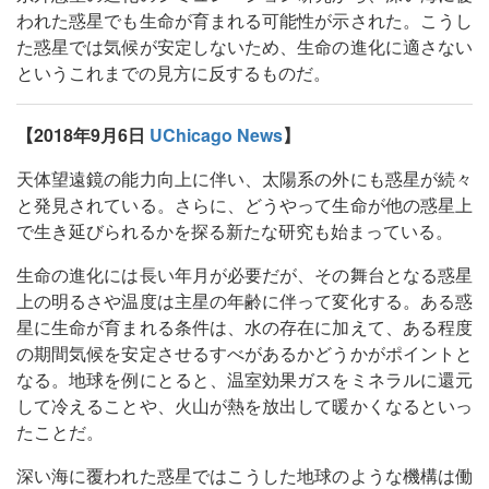
われた惑星でも生命が育まれる可能性が示された。こうし
た惑星では気候が安定しないため、生命の進化に適さない
というこれまでの見方に反するものだ。
【2018年9月6日
UChicago News
】
天体望遠鏡の能力向上に伴い、太陽系の外にも惑星が続々
と発見されている。さらに、どうやって生命が他の惑星上
で生き延びられるかを探る新たな研究も始まっている。
生命の進化には長い年月が必要だが、その舞台となる惑星
上の明るさや温度は主星の年齢に伴って変化する。ある惑
星に生命が育まれる条件は、水の存在に加えて、ある程度
の期間気候を安定させるすべがあるかどうかがポイントと
なる。地球を例にとると、温室効果ガスをミネラルに還元
して冷えることや、火山が熱を放出して暖かくなるといっ
たことだ。
深い海に覆われた惑星ではこうした地球のような機構は働