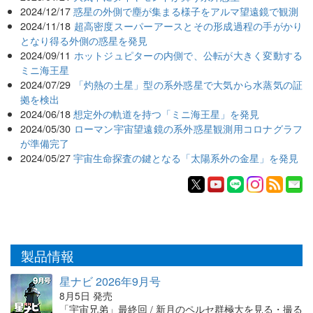
2024/12/17
惑星の外側で塵が集まる様子をアルマ望遠鏡で観測
2024/11/18
超高密度スーパーアースとその形成過程の手がかり
となり得る外側の惑星を発見
2024/09/11
ホットジュピターの内側で、公転が大きく変動する
ミニ海王星
2024/07/29
「灼熱の土星」型の系外惑星で大気から水蒸気の証
拠を検出
2024/06/18
想定外の軌道を持つ「ミニ海王星」を発見
2024/05/30
ローマン宇宙望遠鏡の系外惑星観測用コロナグラフ
が準備完了
2024/05/27
宇宙生命探査の鍵となる「太陽系外の金星」を発見
製品情報
星ナビ 2026年9月号
8月5日 発売
「宇宙兄弟」最終回 / 新月のペルセ群極大を見る・撮る