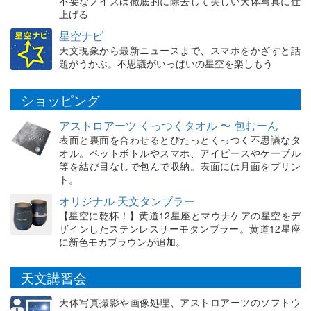
不要なノイズは徹底的に除去して美しい天体写真に仕
上げる
星空ナビ
天文現象から最新ニュースまで、スマホをかざすと話
題がうかぶ。不思議がいっぱいの星空を楽しもう
ショッピング
アストロアーツ くっつくタオル 〜 包むーん
表面と裏面を合わせるとぴたっとくっつく不思議なタ
オル。ペットボトルやスマホ、アイピースやケーブル
等を結び目なしで包んで収納。表面には月面をプリン
ト。
オリジナル 天文タンブラー
【星空に乾杯！】黄道12星座とマウナケアの星空をデ
ザインしたステンレスサーモタンブラー。黄道12星座
に新色モカブラウンが追加。
天文講習会
天体写真撮影や画像処理、アストロアーツのソフトウ