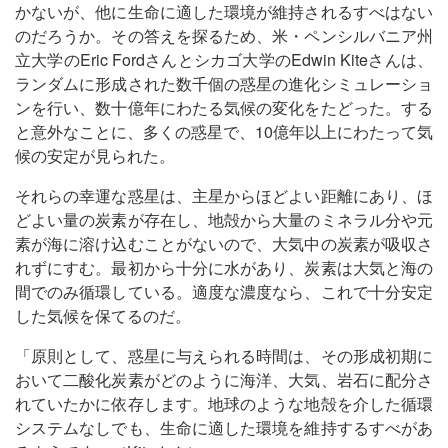
かないが、他に生命に適した環境が維持されるすべはない
のだろうか。その答えを探るため、米・ペンシルバニア州
立大学のEric Fordさんとシカゴ大学のEdwin Kiteさんは、
ランダムに形成された数千個の惑星の進化シミュレーショ
ンを行い、数十億年にわたる気候の変化をたどった。する
と意外なことに、多くの惑星で、10億年以上にわたって気
候の安定が見られた。
それらの幸運な惑星は、主星からほどよい距離にあり、ほ
どよい量の炭素が存在し、地殻から大量のミネラル分や元
素が海に溶け込むことがないので、大気中の炭素が吸収さ
れずにすむ。最初から十分に水があり、炭素は大気と海の
間でのみ循環している。適度な濃度なら、これで十分安定
した気候を保てるのだ。
「原則として、惑星に与えられる時間は、その形成初期に
おいて二酸化炭素がどのように海洋、大気、岩石に配分さ
れていたかに依存します。地球のような地殻を介した循環
システムなしでも、生命に適した環境を維持するすべがあ