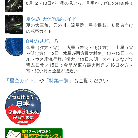
8月12～13日が一番の見ごろ。月明かりゼロの好条件！
夏休み 天体観察ガイド
夏の大三角、天の川、流星群、星空撮影。初級者向け
の観察ガイド
8月の見どころ
金星（夕方～宵）、火星（未明～明け方）、土星（宵
～明け方）／2日：水星が西方最大離角／12～13日：ペ
ルセウス座流星群が極大／13日未明：スペインなどで
皆既日食／15日：金星が東方最大離角／16日夕方～
宵：細い月と金星が接近／…
「
星空ガイド
」や「
特集一覧
」もご覧ください