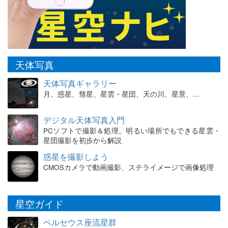
天体写真
天体写真ギャラリー
月、惑星、彗星、星雲・星団、天の川、星景、…
デジタル天体写真入門
PCソフトで撮影＆処理。明るい場所でもできる星雲・
星団撮影を初歩から解説
惑星を撮影しよう
CMOSカメラで動画撮影、ステライメージで画像処理
星空ガイド
ペルセウス座流星群