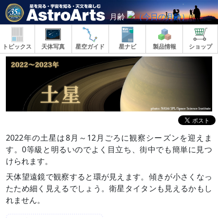
月齢
トピックス
天体写真
星空ガイド
星ナビ
製品情報
ショップ
2022年の土星は8月～12月ごろに観察シーズンを迎えま
す。0等級と明るいのでよく目立ち、街中でも簡単に見つ
けられます。
天体望遠鏡で観察すると環が見えます。傾きが小さくなっ
たため細く見えるでしょう。衛星タイタンも見えるかもし
れません。