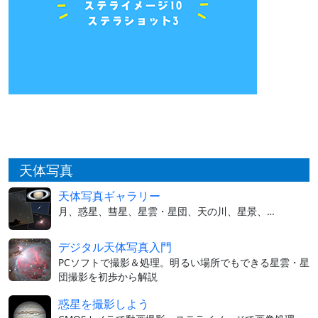
天体写真
天体写真ギャラリー
月、惑星、彗星、星雲・星団、天の川、星景、…
デジタル天体写真入門
PCソフトで撮影＆処理。明るい場所でもできる星雲・星
団撮影を初歩から解説
惑星を撮影しよう