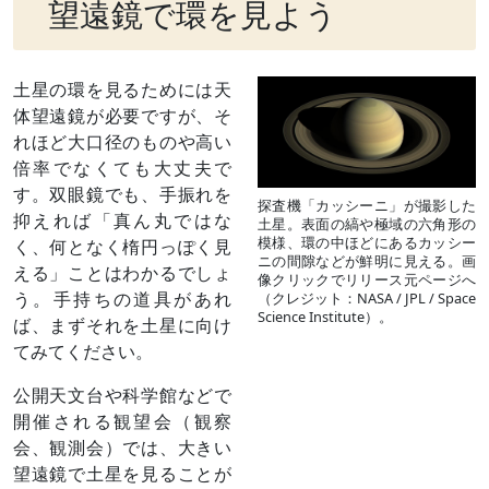
望遠鏡で環を見よう
土星の環を見るためには天
体望遠鏡が必要ですが、そ
れほど大口径のものや高い
倍率でなくても大丈夫で
す。双眼鏡でも、手振れを
探査機「カッシーニ」が撮影した
抑えれば「真ん丸ではな
土星。表面の縞や極域の六角形の
模様、環の中ほどにあるカッシー
く、何となく楕円っぽく見
ニの間隙などが鮮明に見える。画
える」ことはわかるでしょ
像クリックでリリース元ページへ
う。手持ちの道具があれ
（クレジット：NASA / JPL / Space
Science Institute）。
ば、まずそれを土星に向け
てみてください。
公開天文台や科学館などで
開催される観望会（観察
会、観測会）では、大きい
望遠鏡で土星を見ることが