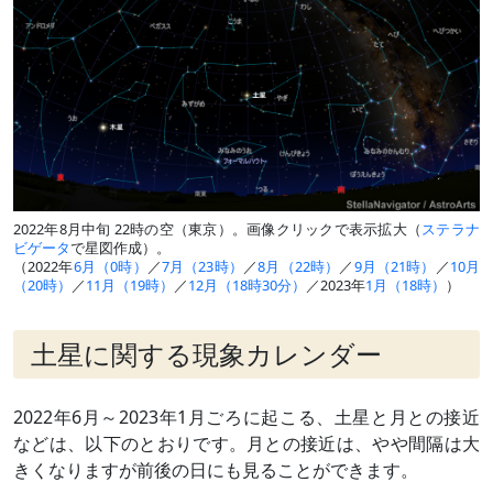
2022年8月中旬 22時の空（東京）。画像クリックで表示拡大（
ステラナ
ビゲータ
で星図作成）。
（2022年
6月（0時）
／
7月（23時）
／
8月（22時）
／
9月（21時）
／
10月
（20時）
／
11月（19時）
／
12月（18時30分）
／2023年
1月（18時）
）
土星に関する現象カレンダー
2022年6月～2023年1月ごろに起こる、土星と月との接近
などは、以下のとおりです。月との接近は、やや間隔は大
きくなりますが前後の日にも見ることができます。