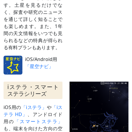
齢2）と接近
す。土星を見るだけでな
（
›› 解説
）
く、探査や研究のニュース
2月17日
合
太陽と同じ方向に来る（見えない）
を通じて詳しく知ることで
も楽しめます。また、1年
間の天文情報をいつでも見
られるなどの特典が得られ
る有料プランもあります。
iOS/Android用
「星空ナビ」
iステラ・スマート
ステラシリーズ
iOS用の
「iステラ」
や
「iス
テラ HD」
、アンドロイド
用の
「スマートステラ」
も、端末を向けた方向の空