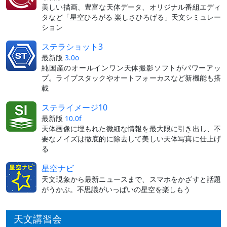
美しい描画、豊富な天体データ、オリジナル番組エディ
タなど「星空ひろがる 楽しさひろげる」天文シミュレー
ション
ステラショット3
最新版
3.0o
純国産のオールインワン天体撮影ソフトがパワーアッ
プ。ライブスタックやオートフォーカスなど新機能も搭
載
ステライメージ10
最新版
10.0f
天体画像に埋もれた微細な情報を最大限に引き出し、不
要なノイズは徹底的に除去して美しい天体写真に仕上げ
る
星空ナビ
天文現象から最新ニュースまで、スマホをかざすと話題
がうかぶ。不思議がいっぱいの星空を楽しもう
天文講習会