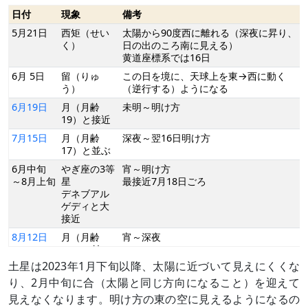
日付
現象
備考
5月21日
西矩（せい
太陽から90度西に離れる（深夜に昇り、
く）
日の出のころ南に見える）
黄道座標系では16日
6月 5日
留（りゅ
この日を境に、天球上を東→西に動く
う）
（逆行する）ようになる
6月19日
月（月齢
未明～明け方
19）と接近
7月15日
月（月齢
深夜～翌16日明け方
17）と並ぶ
6月中旬
やぎ座の3等
宵～明け方
～8月上旬
星
最接近7月18日ごろ
デネブアル
ゲディと大
接近
8月12日
月（月齢
宵～深夜
15）と並ぶ
土星は2023年1月下旬以降、太陽に近づいて見えにくくな
8月15日
衝（しょ
太陽の反対に来る（日の入りのころ昇
う）
り、深夜に南に見え、日の出のころ沈
り、2月中旬に合（太陽と同じ方向になること）を迎えて
（
›› 解説
）
む）
見えなくなります。明け方の東の空に見えるようになるの