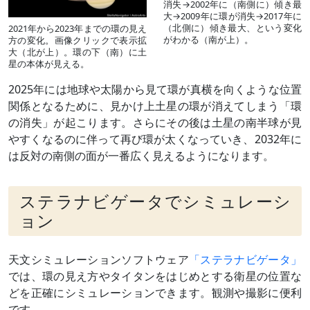
消失→2002年に（南側に）傾き最
大→2009年に環が消失→2017年に
（北側に）傾き最大、という変化
2021年から2023年までの環の見え
がわかる（南が上）。
方の変化。画像クリックで表示拡
大（北が上）。環の下（南）に土
星の本体が見える。
2025年には地球や太陽から見て環が真横を向くような位置
関係となるために、見かけ上土星の環が消えてしまう「環
の消失」が起こります。さらにその後は土星の南半球が見
やすくなるのに伴って再び環が太くなっていき、2032年に
は反対の南側の面が一番広く見えるようになります。
ステラナビゲータでシミュレーシ
ョン
天文シミュレーションソフトウェア
「ステラナビゲータ」
では、環の見え方やタイタンをはじめとする衛星の位置な
どを正確にシミュレーションできます。観測や撮影に便利
です。