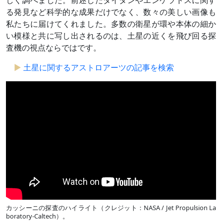
しく調べました。前述したタイタンやエンケラドスに関す
る発見など科学的な成果だけでなく、数々の美しい画像も
私たちに届けてくれました。多数の衛星が環や本体の細か
い模様と共に写し出されるのは、土星の近くを飛び回る探
査機の視点ならではです。
土星に関するアストロアーツの記事を検索
カッシーニの探査のハイライト（クレジット：NASA / Jet Propulsion La
boratory-Caltech）。