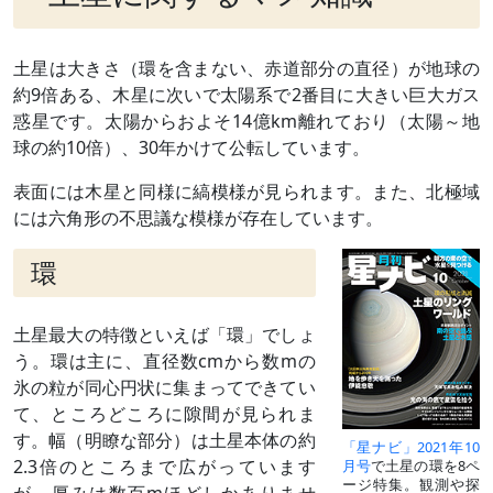
土星は大きさ（環を含まない、赤道部分の直径）が地球の
約9倍ある、木星に次いで太陽系で2番目に大きい巨大ガス
惑星です。太陽からおよそ14億km離れており（太陽～地
球の約10倍）、30年かけて公転しています。
表面には木星と同様に縞模様が見られます。また、北極域
には六角形の不思議な模様が存在しています。
環
土星最大の特徴といえば「環」でしょ
う。環は主に、直径数cmから数mの
氷の粒が同心円状に集まってできてい
て、ところどころに隙間が見られま
す。幅（明瞭な部分）は土星本体の約
「星ナビ」2021年10
2.3倍のところまで広がっています
月号
で土星の環を8ペ
ージ特集。観測や探