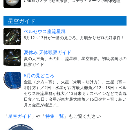
CMOSカメラで動画撮影、ステライメージで画像処理
星空ガイド
ペルセウス座流星群
8月12～13日が一番の見ごろ。月明かりゼロの好条件！
夏休み 天体観察ガイド
夏の大三角、天の川、流星群、星空撮影。初級者向けの
観察ガイド
8月の見どころ
金星（夕方～宵）、火星（未明～明け方）、土星（宵～
明け方）／2日：水星が西方最大離角／12～13日：ペル
セウス座流星群が極大／13日未明：スペインなどで皆既
日食／15日：金星が東方最大離角／16日夕方～宵：細い
月と金星が接近／…
「
星空ガイド
」や「
特集一覧
」もご覧ください