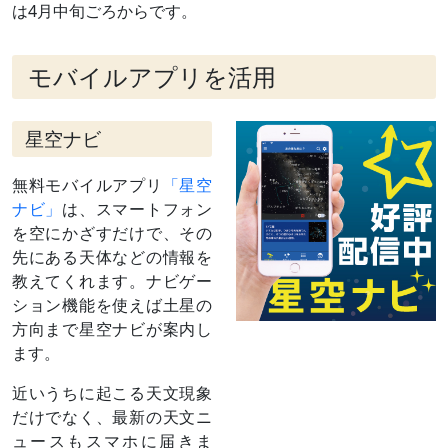
9月 8日
月（月齢
夕方～翌9日未明
は4月中旬ごろからです。
12）と接近
（
›› 解説
）
10月 5日
月（月齢
夕方～深夜
モバイルアプリを活用
10）と並ぶ
10月23日
留（りゅ
この日を境に、天球上を西→東に動く
う）
（順行する）ようになる
星空ナビ
11月17日
東矩（とう
太陽から90度東に離れる（日の入りのこ
く）
ろ南に見え、深夜に沈む）
無料モバイルアプリ
「星空
黄道座標系では11日
ナビ」
は、スマートフォン
11月29日
月（月齢5）
夕方～宵
を空にかざすだけで、その
と接近
先にある天体などの情報を
（
›› 解説
）
教えてくれます。ナビゲー
1月上旬
やぎ座の3等
夕方～宵
～下旬
星
最接近14日ごろ
ション機能を使えば土星の
デネブアル
方向まで星空ナビが案内し
ゲディと大
ます。
接近
1月中旬
金星と大接
夕方～宵
近いうちに起こる天文現象
～下旬
近
最接近23日ごろ
だけでなく、最新の天文ニ
（
›› 解説
）
ュースもスマホに届きま
1月23日
細い月（月
夕方～宵