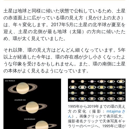
土星は地球と同様に傾いた状態で公転しているため、土星
の赤道面上に広がっている環の見え方（見かけ上の太さ）
は、年々変化します。2017年5月に土星の北半球が夏至を
迎え、土星の北側が最も地球（太陽）の方向に傾いたた
め、環が太く見えていました。
それ以降、環の見え方はどんどん細くなっています。5年
以上が経過した今年は、環の存在感が少し小さくなったよ
うな印象を受けるかもしれません。また、環の南側に土星
の本体がよく見えるようになっています。
1995年から2019年までの環の見え
方の変化（撮影：
mtajimaさ
ん
）。画像クリックで表示拡大、
撮影者名クリックで天体写真ギャ
ラリーのページへ。1995年に環が