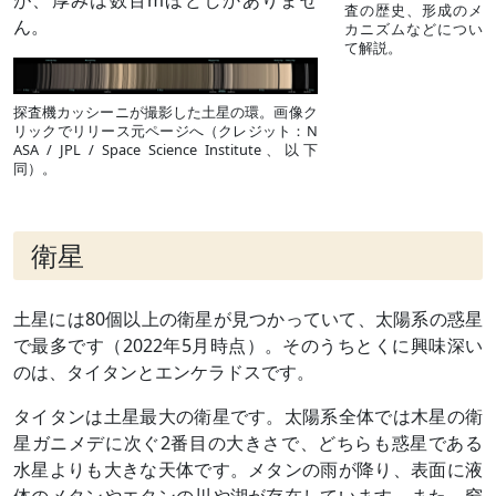
が、厚みは数百mほどしかありませ
査の歴史、形成のメ
ん。
カニズムなどについ
て解説。
探査機カッシーニが撮影した土星の環。画像ク
リックでリリース元ページへ（クレジット：N
ASA / JPL / Space Science Institute、以下
同）。
衛星
土星には80個以上の衛星が見つかっていて、太陽系の惑星
で最多です（2022年5月時点）。そのうちとくに興味深い
のは、タイタンとエンケラドスです。
タイタンは土星最大の衛星です。太陽系全体では木星の衛
星ガニメデに次ぐ2番目の大きさで、どちらも惑星である
水星よりも大きな天体です。メタンの雨が降り、表面に液
体のメタンやエタンの川や湖が存在しています。また、窒