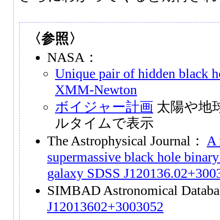
〈参照〉
NASA：
Unique pair of hidden black h
XMM-Newton
ボイジャー計画
太陽や地
ルタイムで表示
The Astrophysical Journal：
A 
supermassive black hole binary 
galaxy SDSS J120136.02+300
SIMBAD Astronomical Data
J12013602+3003052