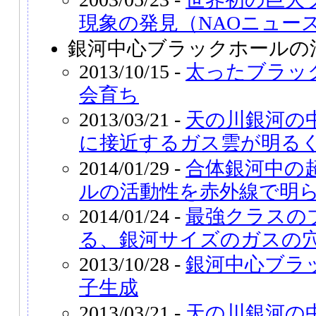
現象の発見（NAOニュー
銀河中心ブラックホールの活
2013/10/15 -
太ったブラッ
会育ち
2013/03/21 -
天の川銀河の
に接近するガス雲が明る
2014/01/29 -
合体銀河中の
ルの活動性を赤外線で明
2014/01/24 -
最強クラスの
る、銀河サイズのガスの
2013/10/28 -
銀河中心ブラ
子生成
2013/03/21 -
天の川銀河の