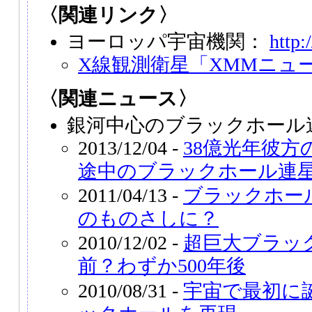
〈関連リンク〉
ヨーロッパ宇宙機関：
http:
X線観測衛星「XMMニュ
〈関連ニュース〉
銀河中心のブラックホール
2013/12/04 -
38億光年彼方
途中のブラックホール連
2011/04/13 -
ブラックホー
のものさしに？
2010/12/02 -
超巨大ブラッ
前？わずか500年後
2010/08/31 -
宇宙で最初に