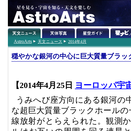
AstroArts
天文ニュース
2014年4月
穏やかな銀河の中心に巨大質量ブラッ
【2014年4月25日
ヨーロッパ宇
うみへび座方向にある銀河の
な超巨大質量ブラックホールの
線放射がとらえられた。観測