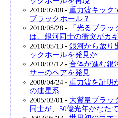
ックホールを再現
2010/07/08 -
重力波キック
ブラックホール？
2010/05/28 -
「光るブラッ
は、銀河同士の衝突がカ
2010/05/13 -
銀河から放り
ックホールを発見か
2010/02/12 -
合体が進む銀
サーのペアを発見
2008/04/24 -
重力波を証明
の連星系
2005/02/01 -
大質量ブラッ
同士が、50億光年かなた
2003/05/23 -
世界初の巨大