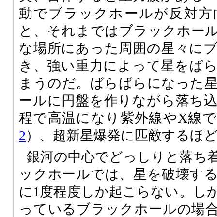
動でブラックホールが反対方
と、それまではブラックホー
な場所にあった周囲の星々に
き、強い重力によって星をば
まうのだ。ばらばらになった
ールに円盤を作りながら落ち
程で高温になり紫外線やX線
2
）、超新星爆発に匹敵するほ
銀河の中心でどっしりと落ち
ックホールでは、星を破壊する
に1度程度しか起こらない。し
っているブラックホールの場