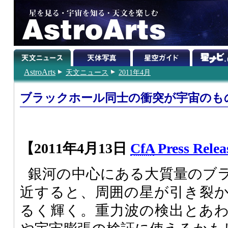
AstroArts
天文ニュース
2011年4月
ブラックホール同士の衝突が宇宙のも
【2011年4月13日
CfA
Press Relea
銀河の中心にある大質量のブ
近すると、周囲の星が引き裂
るく輝く。重力波の検出とあ