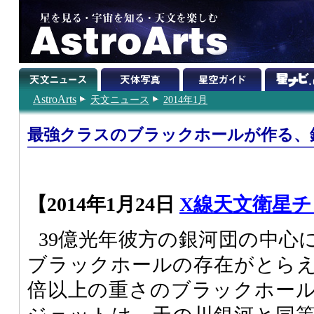
AstroArts
天文ニュース
2014年1月
最強クラスのブラックホールが作る、
【2014年1月24日
X線天文衛星
39億光年彼方の銀河団の中心
ブラックホールの存在がとらえ
倍以上の重さのブラックホー