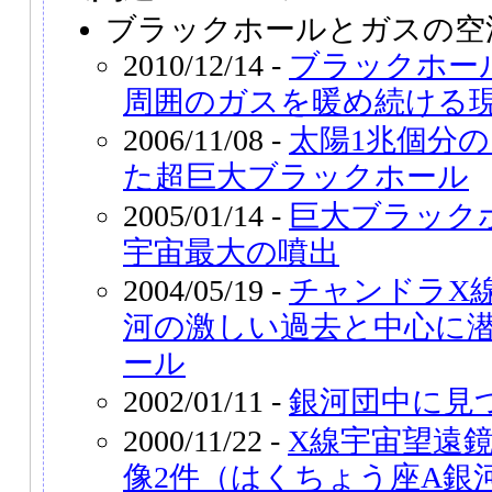
ブラックホールとガスの空
2010/12/14 -
ブラックホー
周囲のガスを暖め続ける
2006/11/08 -
太陽1兆個分
た超巨大ブラックホール
2005/01/14 -
巨大ブラック
宇宙最大の噴出
2004/05/19 -
チャンドラX
河の激しい過去と中心に
ール
2002/01/11 -
銀河団中に見
2000/11/22 -
X線宇宙望遠
像2件（はくちょう座A銀